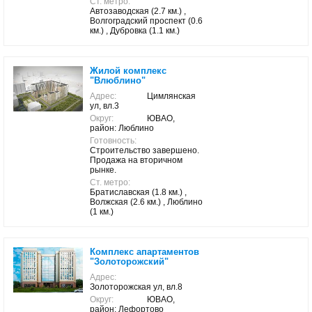
Ст. метро:
Автозаводская (2.7 км.) ,
Волгоградский проспект (0.6
км.) , Дубровка (1.1 км.)
Жилой комплекс
"Влюблино"
Адрес:
Цимлянская
ул, вл.3
Округ:
ЮВАО,
район: Люблино
Готовность:
Строительство завершено.
Продажа на вторичном
рынке.
Ст. метро:
Братиславская (1.8 км.) ,
Волжская (2.6 км.) , Люблино
(1 км.)
Комплекс апартаментов
"Золоторожский"
Адрес:
Золоторожская ул, вл.8
Округ:
ЮВАО,
район: Лефортово