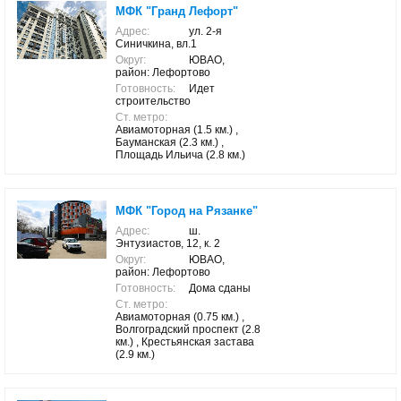
МФК "Гранд Лефорт"
Адрес:
ул. 2-я
Синичкина, вл.1
Округ:
ЮВАО,
район: Лефортово
Готовность:
Идет
строительство
Ст. метро:
Авиамоторная (1.5 км.) ,
Бауманская (2.3 км.) ,
Площадь Ильича (2.8 км.)
МФК "Город на Рязанке"
Адрес:
ш.
Энтузиастов, 12, к. 2
Округ:
ЮВАО,
район: Лефортово
Готовность:
Дома сданы
Ст. метро:
Авиамоторная (0.75 км.) ,
Волгоградский проспект (2.8
км.) , Крестьянская застава
(2.9 км.)