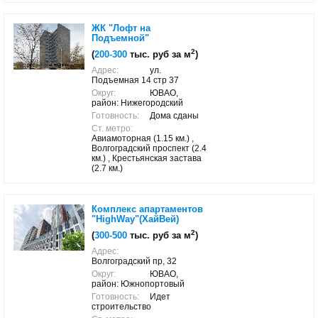
ЖК "Лофт на
Подъемной"
2
(
200-300
тыс. руб за м
)
Адрес:
ул.
Подъемная 14 стр 37
Округ:
ЮВАО,
район: Нижегородский
Готовность:
Дома сданы
Ст. метро:
Авиамоторная (1.15 км.) ,
Волгоградский проспект (2.4
км.) , Крестьянская застава
(2.7 км.)
Комплекс апартаментов
"HighWay"(ХайВей)
2
(
300-500
тыс. руб за м
)
Адрес:
Волгоградский пр, 32
Округ:
ЮВАО,
район: Южнопортовый
Готовность:
Идет
строительство