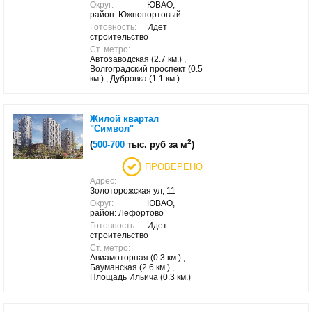
Округ:
ЮВАО,
район: Южнопортовый
Готовность:
Идет
строительство
Ст. метро:
Автозаводская (2.7 км.) ,
Волгоградский проспект (0.5
км.) , Дубровка (1.1 км.)
Жилой квартал
"Символ"
2
(
500-700
тыс. руб за м
)
ПРОВЕРЕНО
Адрес:
Золоторожская ул, 11
Округ:
ЮВАО,
район: Лефортово
Готовность:
Идет
строительство
Ст. метро:
Авиамоторная (0.3 км.) ,
Бауманская (2.6 км.) ,
Площадь Ильича (0.3 км.)