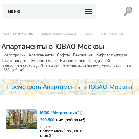
МЕНЮ
КВАРТИРА В МОСКВЕ
→
НОВОСТРОЙКИ МОСКВЫ
→
ЮВАО
→
АПАРТАМЕНТЫ
Апартаменты в ЮВАО Москвы
Новостройки
Апартаменты
Лофты
Реновация
Инфраструктура
Старт продаж
Эконом-класс
Бизнес-класс
С отделкой
Найдено 8 новостройки и 4 ЖК на вторичном рынке , средняя цена 308
2
182 руб / м
.
Посмотреть Апартаменты в ЮВАО Москвы
МФК "Метрополия"
(
2
300-500
тыс. руб за м
)
Адрес:
Волгоградский пр., вл.32
корп.3