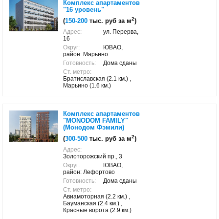
Комплекс апартаментов
"16 уровень"
2
(
150-200
тыс. руб за м
)
Адрес:
ул. Перерва,
16
Округ:
ЮВАО,
район: Марьино
Готовность:
Дома сданы
Ст. метро:
Братиславская (2.1 км.) ,
Марьино (1.6 км.)
Комплекс апартаментов
"MONODOM FAMILY"
(Монодом Фэмили)
2
(
300-500
тыс. руб за м
)
Адрес:
Золоторожский пр., 3
Округ:
ЮВАО,
район: Лефортово
Готовность:
Дома сданы
Ст. метро:
Авиамоторная (2.2 км.) ,
Бауманская (2.4 км.) ,
Красные ворота (2.9 км.)