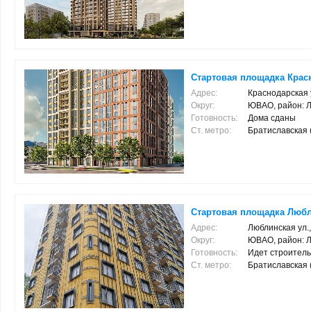
Стартовая площадка Красн
Адрес:
Краснодарская у
Округ:
ЮВАО, район: 
Готовность:
Дома сданы
Ст. метро:
Братиславская (1
Стартовая площадка Любли
Адрес:
Люблинская ул.
Округ:
ЮВАО, район: 
Готовность:
Идет строитель
Ст. метро:
Братиславская (2