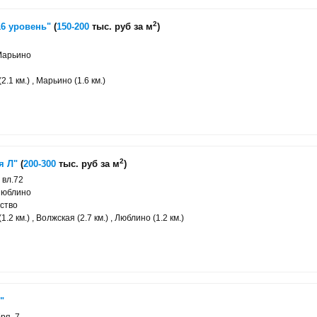
2
6 уровень"
(
150-200
тыс. руб за м
)
Марьино
.1 км.) , Марьино (1.6 км.)
2
я Л"
(
200-300
тыс. руб за м
)
 вл.72
Люблино
ство
.2 км.) , Волжская (2.7 км.) , Люблино (1.2 км.)
"