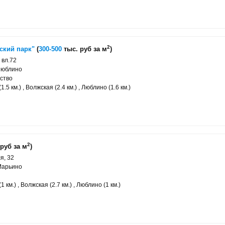
2
ский парк"
(
300-500
тыс. руб за м
)
 вл.72
Люблино
ство
.5 км.) , Волжская (2.4 км.) , Люблино (1.6 км.)
2
руб за м
)
я, 32
Марьино
 км.) , Волжская (2.7 км.) , Люблино (1 км.)