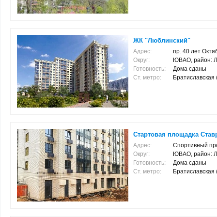
ЖК "Люблинский"
Адрес:
пр. 40 лет Октя
Округ:
ЮВАО, район: 
Готовность:
Дома сданы
Ст. метро:
Братиславская (1
Стартовая площадка Ставр
Адрес:
Спортивный пр
Округ:
ЮВАО, район: 
Готовность:
Дома сданы
Ст. метро:
Братиславская (2