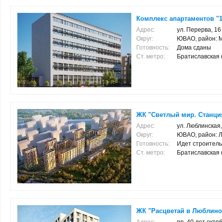
Комплекс апартаментов "1
Адрес:
ул. Перерва, 16
Округ:
ЮВАО, район: 
Готовность:
Дома сданы
Ст. метро:
Братиславская (2
ЖК "Светлый мир. Станци
Адрес:
ул. Люблинская,
Округ:
ЮВАО, район: 
Готовность:
Идет строитель
Ст. метро:
Братиславская (1
ЖК "Расцветай в Люблино