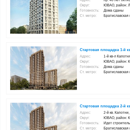
Адрес:
пр. 40 лет октяб
Округ:
ЮВАО, район: 
Готовность:
Дома сданы
Ст. метро:
Братиславская (2
Стартовая площадка 1-й кв
Адрес:
1-й кв-л Капотня
Округ:
ЮВАО, район: 
Готовность:
Дома сданы
Ст. метро:
Братиславская (4
Стартовая площадка 2-й кв
Адрес:
2-й кв. Капотни,
Округ:
ЮВАО, район: 
Готовность:
Идет строитель
Ст. метро:
Братиславская (4