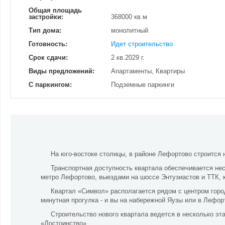
Общая площадь
застройки:
368000 кв.м
Тип дома:
монолитный
Готовность:
Идет строительство
Срок сдачи:
2 кв.2029 г.
Виды предложений:
Апартаменты, Квартиры
С паркингом:
Подземные паркинги
На юго-востоке столицы, в районе Лефортово строится 
Транспортная доступность квартала обеспечивается не
метро Лефортово, выездами на шоссе Энтузиастов и ТТК, к
Квартал «Символ» располагается рядом с центром город
минутная прогулка - и вы на набережной Яузы или в Лефор
Строительство нового квартала ведется в несколько эт
«Достоинство».