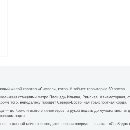
новый жилой квартал «Символ», который займет территорию 60 гектар.
сколькими станциями метро Площадь Ильича, Римская, Авиамоторная, с
роме того, неподалеку пройдет Северо-Восточная транспортная хорда.
а — до Кремля всего 5 километров, и рукой подать до лучших мест отды
товском парке.
апов, в данный момент возводится первая очередь – квартал «Свобода» 