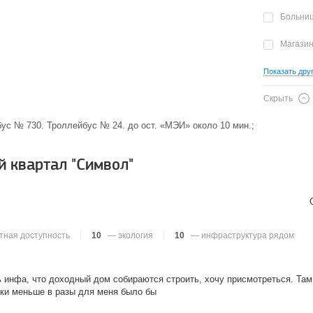
Больни
Магази
Показать дру
Скрыть
обус № 730. Троллейбус № 24. до ост. «МЭИ» около 10 мин.;
 квартал "Символ"
тная доступность
10
— экология
10
— инфраструктура рядом
ь инфа, что доходный дом собираются строить, хочу присмотреться. Там
оки меньше в разы для меня было бы