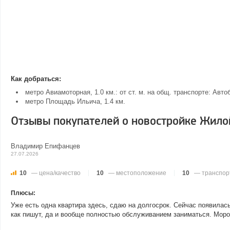
Как добраться:
метро Авиамоторная, 1.0 км.: от ст. м. на общ. транспорте: Авт
метро Площадь Ильича, 1.4 км.
Отзывы покупателей о новостройке Жилой
Владимир Епифанцев
27.07.2026
10
— цена/качество
10
— местоположение
10
— транспор
Плюсы:
Уже есть одна квартира здесь, сдаю на долгосрок. Сейчас появилас
как пишут, да и вообще полностью обслуживанием заниматься. Мор