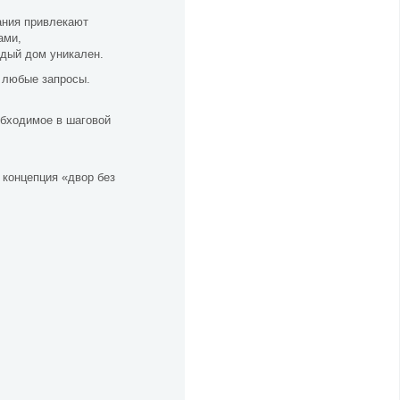
ания привлекают
ами,
ждый дом уникален.
 любые запросы.
обходимое в шаговой
концепция «двор без