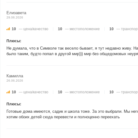
Елизавета
29.06.2026
10
— цена/качество
10
— местоположение
10
— транспор
Плюсы:
Не думала, что в Символе так весело бывает, я тут недавно живу.
было таким, будто попал в другой мир))) мир без общедомовых неуря
Камилла
26.06.2026
10
— цена/качество
10
— местоположение
10
— транспор
Плюсы:
Готовые дома имеются, садик и школа тоже. За это выбрали. Мы нег
хотим обоих детей сюда перевести и полноценно переехать