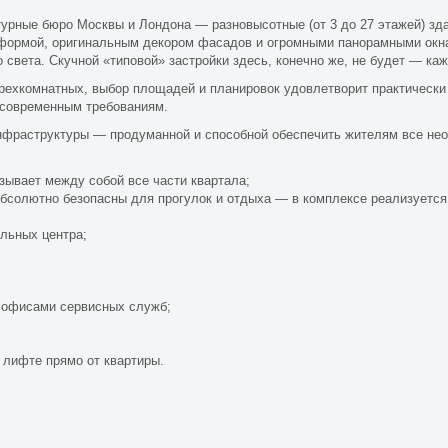
урные бюро Москвы и Лондона — разновысотные (от 3 до 27 этажей) зд
 формой, оригинальным декором фасадов и огромными панорамными окн
света. Скучной «типовой» застройки здесь, конечно же, не будет — ка
рехкомнатных, выбор площадей и планировок удовлетворит практически
современным требованиям.
нфраструктуры — продуманной и способной обеспечить жителям все не
зывает между собой все части квартала;
солютно безопасны для прогулок и отдыха — в комплексе реализуется 
льных центра;
 офисами сервисных служб;
 лифте прямо от квартиры.