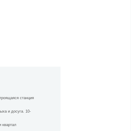
троящаяся станция
ха и досуга. 10-
и квартал