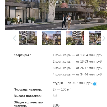
Добавить фотографию
Изменено:
20.07.2026
Просмотров
48
Квартиры :
1 комн.кв-ры — от 13.04 млн. руб ,
2 комн.кв-ры — от 18.63 млн. руб ,
3 комн.кв-ры — от 24.77 млн. руб ,
4 комн.кв-ры — от 34.44 млн. руб ,
студии — от 9.07 млн. руб
2
Площадь квартир:
27 — 130 м
Высота потолков:
3-5
Общее количество
квартир:
2895