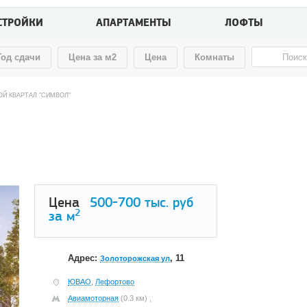
СТРОЙКИ
АПАРТАМЕНТЫ
ЛОФТЫ
Год сдачи
Цена за м2
Цена
Комнаты
Й КВАРТАЛ "СИМВОЛ"
Цена
500-700
тыс. руб
2
за м
Адрес:
, 11
Золоторожская ул
ЮВАО
,
Лефортово
Авиамоторная
(0.3 км) ,