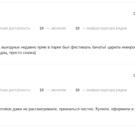
тная доступность
10
— экология
10
— инфраструктура рядом
 На выходных недавно прям в парке был фестиваль бачаты! царила неве
диц, просто сказка)
тная доступность
10
— экология
10
— инфраструктура рядом
отовое даже не рассматривали, признаться честно. Купили, оформили и