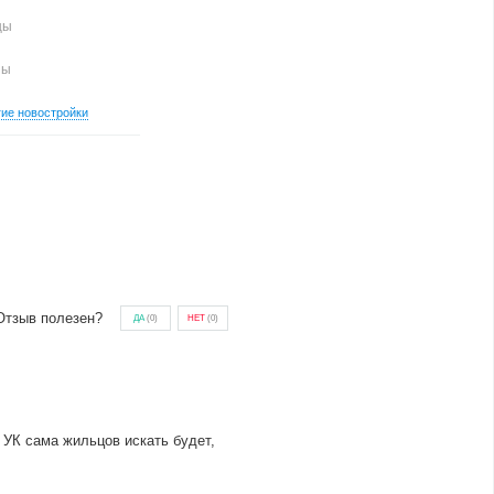
цы
ны
гие новостройки
Отзыв полезен?
ДА
(
0
)
НЕТ
(
0
)
 УК сама жильцов искать будет,