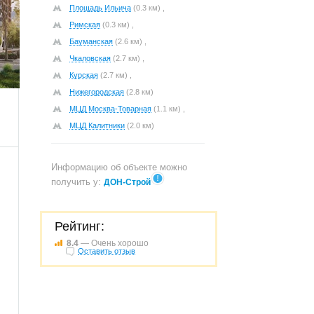
Площадь Ильича
(0.3 км) ,
Римская
(0.3 км) ,
Бауманская
(2.6 км) ,
Чкаловская
(2.7 км) ,
440
Курская
(2.7 км) ,
Нижегородская
(2.8 км)
МЦД Москва-Товарная
(1.1 км) ,
МЦД Калитники
(2.0 км)
Информацию об объекте можно
получить у:
ДОН-Строй
Рейтинг:
8.4
— Очень хорошо
Оставить отзыв