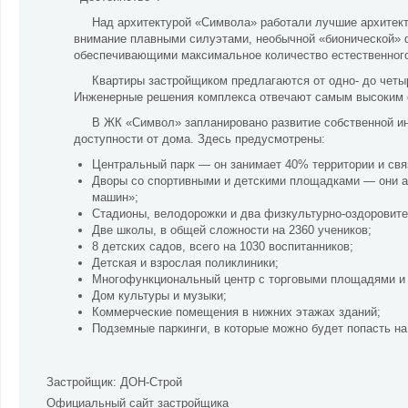
Над архитектурой «Символа» работали лучшие архитект
внимание плавными силуэтами, необычной «бионической»
обеспечивающими максимальное количество естественного 
Квартиры застройщиком предлагаются от одно- до четы
Инженерные решения комплекса отвечают самым высоким 
В ЖК «Символ» запланировано развитие собственной и
доступности от дома. Здесь предусмотрены:
Центральный парк — он занимает 40% территории и свя
Дворы со спортивными и детскими площадками — они аб
машин»;
Стадионы, велодорожки и два физкультурно-оздоровите
Две школы, в общей сложности на 2360 учеников;
8 детских садов, всего на 1030 воспитанников;
Детская и взрослая поликлиники;
Многофункциональный центр с торговыми площадями и
Дом культуры и музыки;
Коммерческие помещения в нижних этажах зданий;
Подземные паркинги, в которые можно будет попасть на
Застройщик:
ДОН-Строй
Официальный сайт застройщика