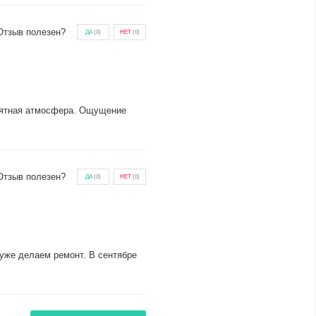
Отзыв полезен?
ДА
(
0
)
НЕТ
(
0
)
роятная атмосфера. Ощущение
Отзыв полезен?
ДА
(
0
)
НЕТ
(
0
)
 уже делаем ремонт. В сентябре