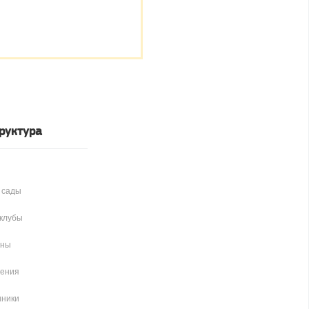
руктура
 сады
клубы
аны
чения
иники