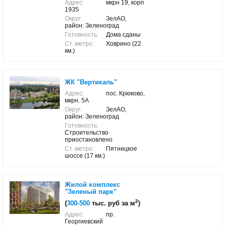
Адрес:
мкрн 19, корп
1935
Округ:
ЗелАО,
район: Зеленоград
Готовность:
Дома сданы
Ст. метро:
Ховрино (22
км.)
ЖК "Вертикаль"
Адрес:
пос. Крюково,
мкрн. 5А
Округ:
ЗелАО,
район: Зеленоград
Готовность:
Строительство
приостановлено
Ст. метро:
Пятницкое
шоссе (17 км.)
Жилой комплекс
"Зеленый парк"
2
(
300-500
тыс. руб за м
)
Адрес:
пр.
Георгиевский