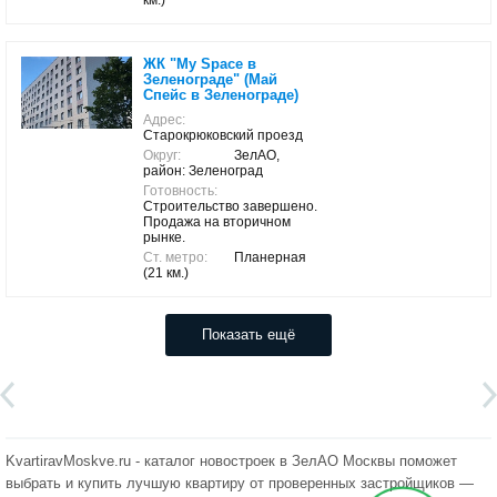
км.)
ЖК "My Space в
Зеленограде" (Май
Спейс в Зеленограде)
Адрес:
Старокрюковский проезд
Округ:
ЗелАО,
район: Зеленоград
Готовность:
Строительство завершено.
Продажа на вторичном
рынке.
Ст. метро:
Планерная
(21 км.)
Показать ещё
KvartiravMoskve.ru - каталог новостроек в ЗелАО Москвы поможет
выбрать и купить лучшую квартиру от проверенных застройщиков —