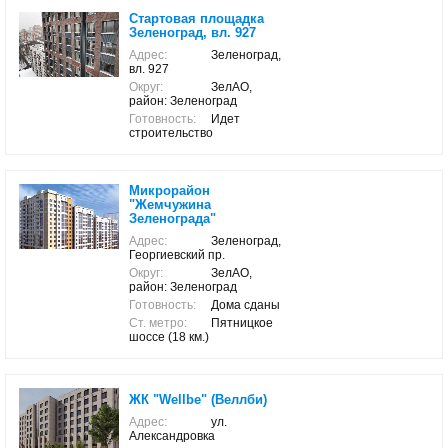
Стартовая площадка
Зеленоград, вл. 927
Адрес:
Зеленоград,
вл. 927
Округ:
ЗелАО,
район: Зеленоград
Готовность:
Идет
строительство
Микрорайон
"Жемчужина
Зеленограда"
Адрес:
Зеленоград,
Георгиевский пр.
Округ:
ЗелАО,
район: Зеленоград
Готовность:
Дома сданы
Ст. метро:
Пятницкое
шоссе (18 км.)
ЖК "Wellbe" (Веллби)
Адрес:
ул.
Александровка