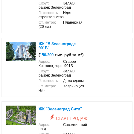
Округ:
ЗелАО,
район: Зеленоград
Готовность:
Идет
строительство
Ст. метро:
Планерная
(20 км.)
ЖК "В Зеленограде
901Б"
2
(
150-200
тыс. руб за м
)
Адрес:
Старое
Крюково, корп. 901Б
Округ:
ЗелАО,
район: Зеленоград
Готовность:
Дома сданы
Ст. метро:
Ховрино (29
км.)
ЖК "Зеленоград Сити"
СТАРТ ПРОДАЖ
Адрес:
Савелкинский
пр-д