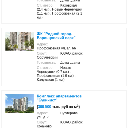
Готовность:
Дома сданы
Ст. метро:
Каховская
(2.4 км.) , Новые Черемушки
(1.1 км.) , Профсоюзная (2.1
км.)
ЖК "Родной город.
Воронцовский парк"
Адрес:
Профсоюзная ул, вл. 66
Округ:
ЮЗАО, район:
Обручевский
Готовность:
Дома сданы
Ст. метро:
Новые
Черемушки (0.7 км.) ,
Профсоюзная (1.9 км.) ,
Калужская (1 км.)
Комплекс апартаментов
"Букинист"
2
(
300-500
тыс. руб за м
)
Адрес:
Бутлерова
ул., д. 7
Округ:
ЮЗАО, район:
Коньково