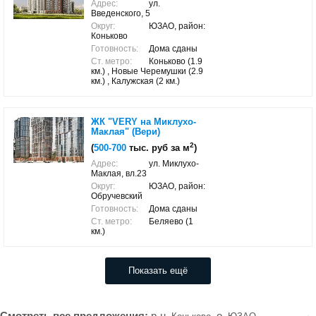
Адрес:
ул.
Введенского, 5
Округ:
ЮЗАО, район:
Коньково
Готовность:
Дома сданы
Ст. метро:
Коньково (1.9
км.) , Новые Черемушки (2.9
км.) , Калужская (2 км.)
ЖК "VERY на Миклухо-
Маклая" (Вери)
2
(
500-700
тыс. руб за м
)
Адрес:
ул. Миклухо-
Маклая, вл.23
Округ:
ЮЗАО, район:
Обручевский
Готовность:
Дома сданы
Ст. метро:
Беляево (1
км.)
Показать ещё
Смотреть все предложения:
р-н.
, о.