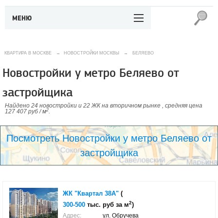
МЕНЮ
КВАРТИРА В МОСКВЕ
→
НОВОСТРОЙКИ МОСКВЫ
→
БЕЛЯЕВО
Новостройки у метро Беляево от
застройщика
Найдено 24 новостройки и 22 ЖК на вторичном рынке , средняя цена
2
127 407 руб / м
.
Посмотреть Новостройки у метро Беляево от
застройщика
ЖК "Квартал 38А"
(
2
300-500
тыс. руб за м
)
Адрес:
ул. Обручева