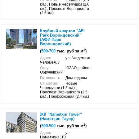
Ст. метро:
Коньково (2.5
км.) , Новые Черемушки (2.6
км.) , Проспект Вернадского
(2.6 км.)
Клубный квартал "AFI
Park Воронцовский"
(АФИ Парк
Воронцовский)
2
(
500-700
тыс. руб за м
)
Адрес:
ул. Академика
Челомея, 7
Округ:
ЮЗАО, район:
Обручевский
Готовность:
Дома сданы
Ст. метро:
Новые
Черемушки (1.3 км.) ,
Проспект Вернадского (2.5
км.) , Профсоюзная (2.4 км.)
ЖК "Nametkin Tower"
(Наметкин Тауэр)
2
(
300-500
тыс. руб за м
)
Адрес:
ул.
Наметкина, 10