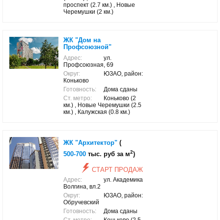
проспект (2.7 км.) , Новые
Черемушки (2 км.)
ЖК "Дом на
Профсоюзной"
Адрес:
ул.
Профсоюзная, 69
Округ:
ЮЗАО, район:
Коньково
Готовность:
Дома сданы
Ст. метро:
Коньково (2
км.) , Новые Черемушки (2.5
км.) , Калужская (0.8 км.)
ЖК "Архитектор"
(
2
500-700
тыс. руб за м
)
СТАРТ ПРОДАЖ
Адрес:
ул. Академика
Волгина, вл.2
Округ:
ЮЗАО, район:
Обручевский
Готовность:
Дома сданы