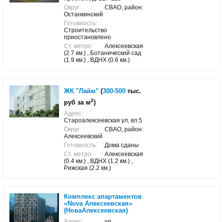
Округ:
СВАО, район:
Останкинский
Готовность:
Строительство
приостановлено
Ст. метро:
Алексеевская
(2.7 км.) , Ботанический сад
(1.9 км.) , ВДНХ (0.6 км.)
ЖК "Лайм"
(
300-500
тыс.
2
руб за м
)
Адрес:
Староалексеевская ул, вл.5
Округ:
СВАО, район:
Алексеевский
Готовность:
Дома сданы
Ст. метро:
Алексеевская
(0.4 км.) , ВДНХ (1.2 км.) ,
Рижская (2.2 км.)
Комплекс апартаментов
«Nova Алексеевская»
(НоваАлексеевская)
Адрес:
ул.