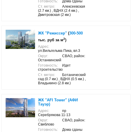
Готовность:
Дома сданы
Ст. метро:
Алексеевская
(2.7 км.) , ВДНХ (2.4 км.) ,
Дмитровская (2 км.)
ЖК "Режиссер"
(
300-500
2
тыс. руб за м
)
Адрес:
ул.Вильгельма Пика, вл.3
Округ:
СВАО, район:
Останкинский
Готовность:
Идет
строительство
Ст. метро:
Ботанический
сад (0.7 км.) , ВДНХ (0.5 км.) ,
Владыкино (2.8 км.)
ЖК "AFI Tower" (АФИ
Тауэр)
Адрес:
пр
Серебрякова 11-13
Округ:
СВАО, район:
Свиблово
Готовность:
Дома сданы