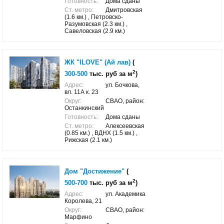
Готовность:
Дома сданы
Ст. метро:
Дмитровская
(1.6 км.) , Петровско-
Разумовская (2.3 км.) ,
Савеловская (2.9 км.)
ЖК "ILOVE" (Ай лав)
(
2
300-500
тыс. руб за м
)
Адрес:
ул. Бочкова,
вл. 11А к. 23
Округ:
СВАО, район:
Останкинский
Готовность:
Дома сданы
Ст. метро:
Алексеевская
(0.85 км.) , ВДНХ (1.5 км.) ,
Рижская (2.1 км.)
Дом "Достижение"
(
2
500-700
тыс. руб за м
)
Адрес:
ул. Академика
Королева, 21
Округ:
СВАО, район:
Марфино