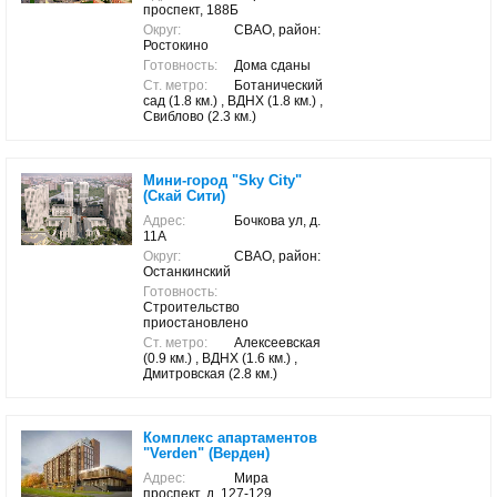
проспект, 188Б
Округ:
СВАО, район:
Ростокино
Готовность:
Дома сданы
Ст. метро:
Ботанический
сад (1.8 км.) , ВДНХ (1.8 км.) ,
Свиблово (2.3 км.)
Мини-город "Sky City"
(Скай Сити)
Адрес:
Бочкова ул, д.
11А
Округ:
СВАО, район:
Останкинский
Готовность:
Строительство
приостановлено
Ст. метро:
Алексеевская
(0.9 км.) , ВДНХ (1.6 км.) ,
Дмитровская (2.8 км.)
Комплекс апартаментов
"Verden" (Верден)
Адрес:
Мира
проспект, д. 127-129