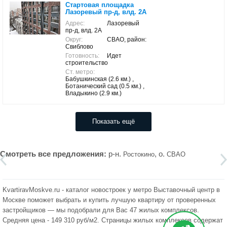
Стартовая площадка
Лазоревый пр-д, влд. 2А
Адрес:
Лазоревый
пр-д, влд. 2А
Округ:
СВАО, район:
Свиблово
Готовность:
Идет
строительство
Ст. метро:
Бабушкинская (2.6 км.) ,
Ботанический сад (0.5 км.) ,
Владыкино (2.9 км.)
Показать ещё
Смотреть все предложения:
р-н.
, о.
Ростокино
СВАО
KvartiravMoskve.ru - каталог новостроек у метро Выставочный центр в
Москве поможет выбрать и купить лучшую квартиру от проверенных
застройщиков — мы подобрали для Вас 47 жилых комплексов.
Средняя цена - 149 310 руб/м2. Страницы жилых комплексов содержат