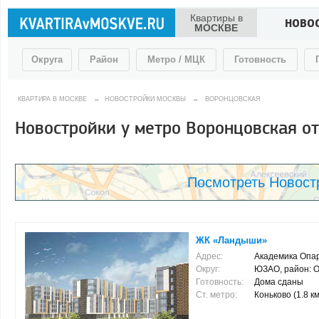
Квартиры в
НОВО
МОСКВЕ
Округа
Район
Метро / МЦК
Готовность
КВАРТИРА В МОСКВЕ
→
НОВОСТРОЙКИ МОСКВЫ
→
ВОРОНЦОВСКАЯ
Новостройки у метро Воронцовская о
Посмотреть Новост
ЖК «Ландыши»
Адрес:
Академика Опа
Округ:
ЮЗАО, район: О
Готовность:
Дома сданы
Ст. метро:
Коньково (1.8 км