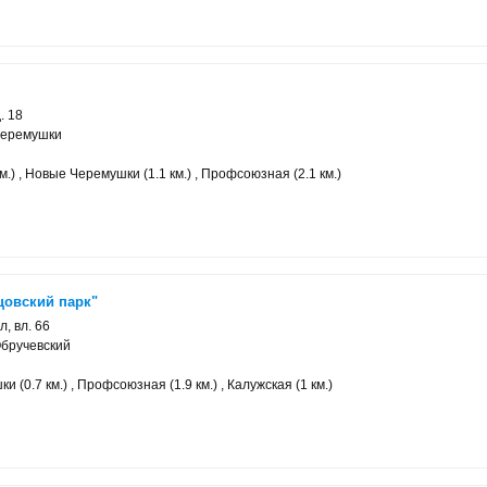
. 18
Черемушки
км.) , Новые Черемушки (1.1 км.) , Профсоюзная (2.1 км.)
цовский парк"
, вл. 66
бручевский
 (0.7 км.) , Профсоюзная (1.9 км.) , Калужская (1 км.)