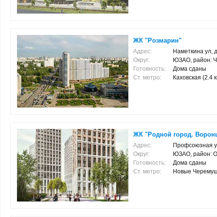
ЖК "Розмарин"
Адрес:
Наметкина ул, д
Округ:
ЮЗАО, район: 
Готовность:
Дома сданы
Ст. метро:
Каховская (2.4 
ЖК "Родной город. Ворон
Адрес:
Профсоюзная ул
Округ:
ЮЗАО, район: О
Готовность:
Дома сданы
Ст. метро:
Новые Черемушки