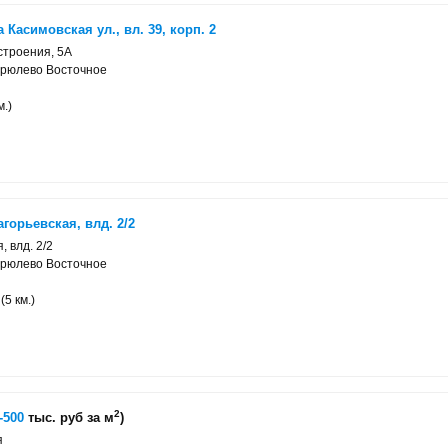
Касимовская ул., вл. 39, корп. 2
строения, 5А
ирюлево Восточное
м.)
горьевская, влд. 2/2
, влд. 2/2
ирюлево Восточное
5 км.)
2
-500
тыс. руб за м
)
я