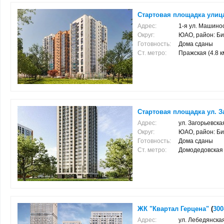
Стартовая площадка улица 
Адрес:
1-я ул. Машино
Округ:
ЮАО, район: Б
Готовность:
Дома сданы
Ст. метро:
Пражская (4.8 к
Стартовая площадка ул. За
Адрес:
ул. Загорьевская
Округ:
ЮАО, район: Б
Готовность:
Дома сданы
Ст. метро:
Домодедовская (
ЖК "Квартал Герцена"
(
300
Адрес:
ул. Лебедянска