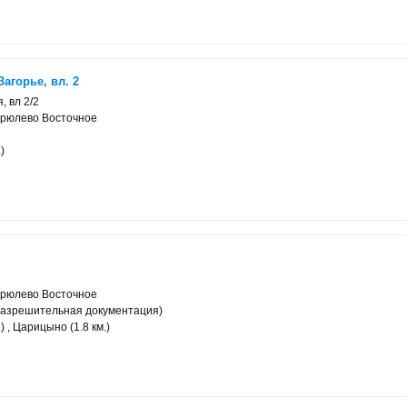
агорье, вл. 2
, вл 2/2
ирюлево Восточное
)
ирюлево Восточное
разрешительная документация)
) , Царицыно (1.8 км.)