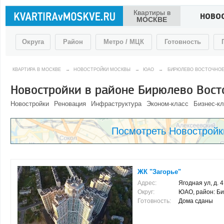
Квартиры в
НОВО
МОСКВЕ
Округа
Район
Метро / МЦК
Готовность
КВАРТИРА В МОСКВЕ
→
НОВОСТРОЙКИ МОСКВЫ
→
ЮАО
→
БИРЮЛЕВО ВОСТОЧНО
Новостройки в районе Бирюлево Вост
Новостройки
Реновация
Инфраструктура
Эконом-класс
Бизнес-к
Посмотреть Новостройк
ЖК "Загорье"
Адрес:
Ягодная ул, д. 4,
Округ:
ЮАО, район: Б
Готовность:
Дома сданы