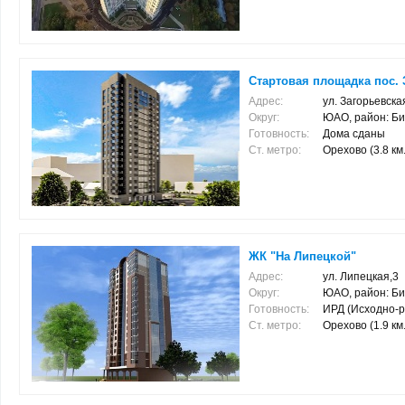
Стартовая площадка пос. З
Адрес:
ул. Загорьевская
Округ:
ЮАО, район: Б
Готовность:
Дома сданы
Ст. метро:
Орехово (3.8 км.
ЖК "На Липецкой"
Адрес:
ул. Липецкая,3
Округ:
ЮАО, район: Б
Готовность:
ИРД (Исходно-
Ст. метро:
Орехово (1.9 км.