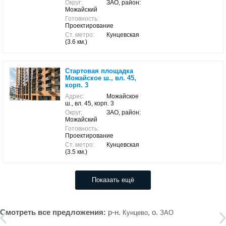
Округ:
ЗАО, район:
Можайский
Готовность:
Проектирование
Ст. метро:
Кунцевская
(3.6 км.)
Стартовая площадка
Можайское ш., вл. 45,
корп. 3
Адрес:
Можайское
ш., вл. 45, корп. 3
Округ:
ЗАО, район:
Можайский
Готовность:
Проектирование
Ст. метро:
Кунцевская
(3.5 км.)
Показать ещё
Смотреть все предложения:
р-н.
, о.
Кунцево
ЗАО