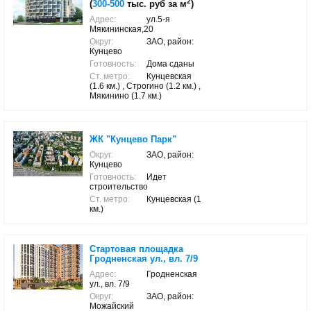
2
(
300-500
тыс. руб за м
)
Адрес:
ул.5-я
Мякининская,20
Округ:
ЗАО, район:
Кунцево
Готовность:
Дома сданы
Ст. метро:
Кунцевская
(1.6 км.) , Строгино (1.2 км.) ,
Мякинино (1.7 км.)
ЖК "Кунцево Парк"
Округ:
ЗАО, район:
Кунцево
Готовность:
Идет
строительство
Ст. метро:
Кунцевская (1
км.)
Стартовая площадка
Гродненская ул., вл. 7/9
Адрес:
Гродненская
ул., вл. 7/9
Округ:
ЗАО, район:
Можайский