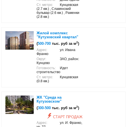
Ст. метро:
Кунцевская
(2.7 км.) , Славянский
бульвар (2.6 км.) , Раменки
(2.8 км.)
Жилой комплекс
"Кутузовский квартал"
2
(
500-700
тыс. руб за м
)
Адрес:
ул. Ивана
Франко
Округ:
ЗАО, район:
Кунцево
Готовность:
Идет
строительство
Ст. метро:
Кунцевская
(0.8 км.)
ЖК "Среда на
Кутузовском"
2
(
300-500
тыс. руб за м
)
СТАРТ ПРОДАЖ
Адрес:
ул. И. Франко,
уч. 22