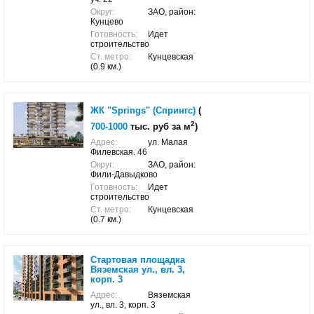
Округ:
ЗАО, район:
Кунцево
Готовность:
Идет
строительство
Ст. метро:
Кунцевская
(0.9 км.)
ЖК "Springs" (Спрингс)
(
2
700-1000
тыс. руб за м
)
Адрес:
ул. Малая
Филевская. 46
Округ:
ЗАО, район:
Фили-Давыдково
Готовность:
Идет
строительство
Ст. метро:
Кунцевская
(0.7 км.)
Стартовая площадка
Вяземская ул., вл. 3,
корп. 3
Адрес:
Вяземская
ул., вл. 3, корп. 3