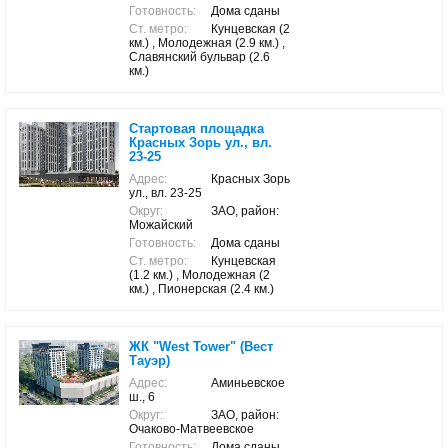
Готовность:
Дома сданы
Ст. метро:
Кунцевская (2
км.) , Молодежная (2.9 км.) ,
Славянский бульвар (2.6
км.)
Стартовая площадка
Красных Зорь ул., вл.
23-25
Адрес:
Красных Зорь
ул., вл. 23-25
Округ:
ЗАО, район:
Можайский
Готовность:
Дома сданы
Ст. метро:
Кунцевская
(1.2 км.) , Молодежная (2
км.) , Пионерская (2.4 км.)
ЖК "West Tower" (Вест
Тауэр)
Адрес:
Аминьевское
ш., 6
Округ:
ЗАО, район:
Очаково-Матвеевское
Готовность:
Дома сданы