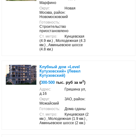
Марфино
Округ:
Новая
Москва, район:
Новомосковский
Готовность:
Строительство
приостановлено
Ст. метро:
Кунцевская
(4.9 км.) , Молодежная (4.3
км.) , Аминьевское шоссе
(4.8 км.)
Клубный дом «Level
Кутузовский» (Левел
Кутузовский)
2
(
300-500
тыс. руб за м
)
Адрес:
Гришина ул,
д.16
Округ:
ЗАО, район:
Можайский
Готовность:
Дома сданы
Ст. метро:
Кунцевская (2
км.) , Молодежная (1.9 км.) ,
Аминьевское шоссе (2 км.)