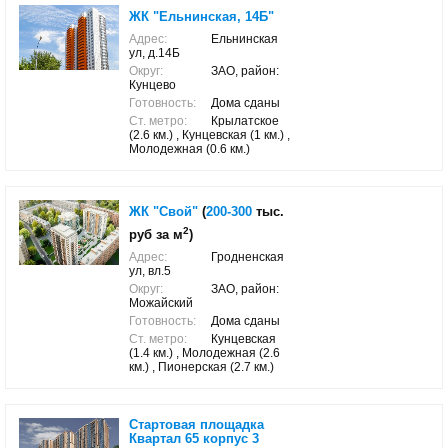
ЖК "Ельнинская, 14Б"
Адрес:
Ельнинская
ул, д.14Б
Округ:
ЗАО, район:
Кунцево
Готовность:
Дома сданы
Ст. метро:
Крылатское
(2.6 км.) , Кунцевская (1 км.) ,
Молодежная (0.6 км.)
ЖК "Свой"
(
200-300
тыс.
2
руб за м
)
Адрес:
Гродненская
ул, вл.5
Округ:
ЗАО, район:
Можайский
Готовность:
Дома сданы
Ст. метро:
Кунцевская
(1.4 км.) , Молодежная (2.6
км.) , Пионерская (2.7 км.)
Стартовая площадка
Квартал 65 корпус 3