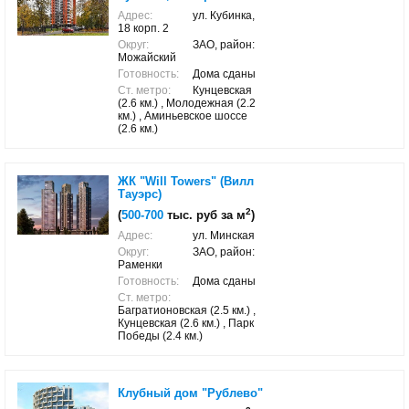
Адрес:
ул. Кубинка,
18 корп. 2
Округ:
ЗАО, район:
Можайский
Готовность:
Дома сданы
Ст. метро:
Кунцевская
(2.6 км.) , Молодежная (2.2
км.) , Аминьевское шоссе
(2.6 км.)
ЖК "Will Towers" (Вилл
Тауэрс)
2
(
500-700
тыс. руб за м
)
Адрес:
ул. Минская
Округ:
ЗАО, район:
Раменки
Готовность:
Дома сданы
Ст. метро:
Багратионовская (2.5 км.) ,
Кунцевская (2.6 км.) , Парк
Победы (2.4 км.)
Клубный дом "Рублево"