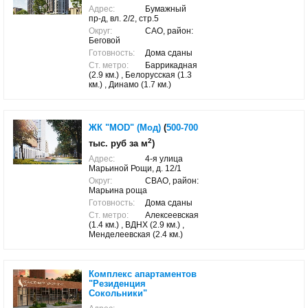
Адрес:
Бумажный
пр-д, вл. 2/2, стр.5
Округ:
САО, район:
Беговой
Готовность:
Дома сданы
Ст. метро:
Баррикадная
(2.9 км.) , Белорусская (1.3
км.) , Динамо (1.7 км.)
ЖК "MOD" (Мод)
(
500-700
2
тыс. руб за м
)
Адрес:
4-я улица
Марьиной Рощи, д. 12/1
Округ:
СВАО, район:
Марьина роща
Готовность:
Дома сданы
Ст. метро:
Алексеевская
(1.4 км.) , ВДНХ (2.9 км.) ,
Менделеевская (2.4 км.)
Комплекс апартаментов
"Резиденция
Сокольники"