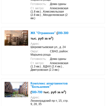
Готовность:
Дома сданы
Ст. метро:
Алексеевская
(1.8 км.) , Комсомольская
(2.8 км.) , Менделеевская (2
км.)
ЖК "Отражение"
(
200-300
2
тыс. руб за м
)
Адрес:
Шереметьевская ул., д. 24
Округ:
СВАО, район:
Марьина роща
Готовность:
Дома сданы
Ст. метро:
Алексеевская
(1.3 км.) , ВДНХ (2.4 км.) ,
Дмитровская (2.3 км.)
Комплекс апартаментов
"Большевик"
2
(
500-700
тыс. руб за м
)
Адрес:
Ленинградский пр-т, 15, стр.
9, 28, 35