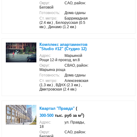
Округ:
САО, район:
Беговой
Готовность:
Дома сданы
Ст. метро:
Баррикадная
(2.4 км.) , Белорусская (0.5
км.) , Динамо (1.2 км.)
Комплекс апартаментов
"Studio #12" (Студио 12)
Адрес:
Марьиной
Рощи 12-й проезд, вл.8
Округ:
СВАО, район:
Марьина роща
Готовность:
Дома сданы
Ст. метро:
Алексеевская
(1.3 км.) , ВДНХ (2.3 км.) ,
Дмитровская (2.4 км.)
Квартал "Правда"
(
2
300-500
тыс. руб за м
)
Адрес:
ул. Правды,
18
Округ:
САО, район:
Беговой