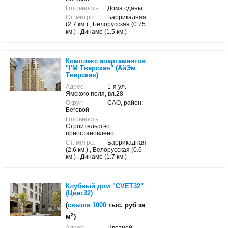
Готовность:
Дома сданы
Ст. метро:
Баррикадная
(2.7 км.) , Белорусская (0.75
км.) , Динамо (1.5 км.)
Комплекс апартаментов
"I'M Тверская" (АйЭм
Тверская)
Адрес:
1-я ул.
Ямского поля, вл.28
Округ:
САО, район:
Беговой
Готовность:
Строительство
приостановлено
Ст. метро:
Баррикадная
(2.6 км.) , Белорусская (0.6
км.) , Динамо (1.7 км.)
Клубный дом "CVET32"
(Цвет32)
(
свыше 1000
тыс. руб за
2
м
)