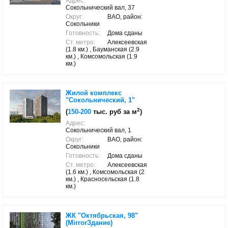
Адрес:
Сокольнический вал, 37
Округ:
ВАО, район:
Сокольники
Готовность:
Дома сданы
Ст. метро:
Алексеевская
(1.8 км.) , Бауманская (2.9
км.) , Комсомольская (1.9
км.)
Жилой комплекс
"Сокольнический, 1"
2
(
150-200
тыс. руб за м
)
Адрес:
Сокольнический вал, 1
Округ:
ВАО, район:
Сокольники
Готовность:
Дома сданы
Ст. метро:
Алексеевская
(1.6 км.) , Комсомольская (2
км.) , Красносельская (1.8
км.)
ЖК "Октябрьская, 98"
(MirrorЗдание)