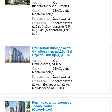
Адрес:
Ул.
Шереметьевская, 5 корп.1
Округ:
СВАО, район:
Марьина роща
Готовность:
Дома сданы
Ст. метро:
Алексеевская
(1.9 км.) , Дмитровская (2.5
км.) , Менделеевская (1.9
км.)
Стартовая площадка Ул.
Октябрьская, вл.105 (1-й
Стрелецкий пр-д, д. 18)
Адрес:
Ул.
Октябрьская, вл.105
Округ:
СВАО, район:
Марьина роща
Готовность:
Дома сданы
Ст. метро:
Алексеевская
(2 км.) , Дмитровская (2 км.) ,
Менделеевская (2 км.)
Комплекс апартаментов
"Soho+Noho"
(Сохо+Нохо)