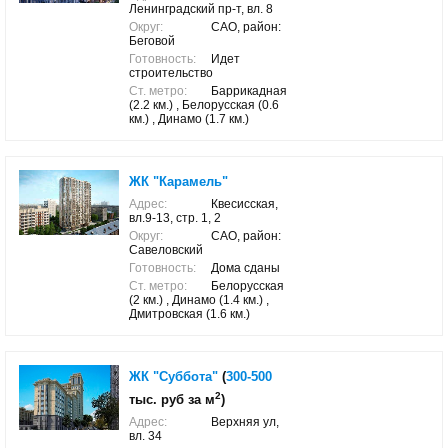
Ленинградский пр-т, вл. 8
Округ:
САО, район:
Беговой
Готовность:
Идет
строительство
Ст. метро:
Баррикадная
(2.2 км.) , Белорусская (0.6
км.) , Динамо (1.7 км.)
ЖК "Карамель"
Адрес:
Квесисская,
вл.9-13, стр. 1, 2
Округ:
САО, район:
Савеловский
Готовность:
Дома сданы
Ст. метро:
Белорусская
(2 км.) , Динамо (1.4 км.) ,
Дмитровская (1.6 км.)
ЖК "Суббота"
(
300-500
2
тыс. руб за м
)
Адрес:
Верхняя ул,
вл. 34