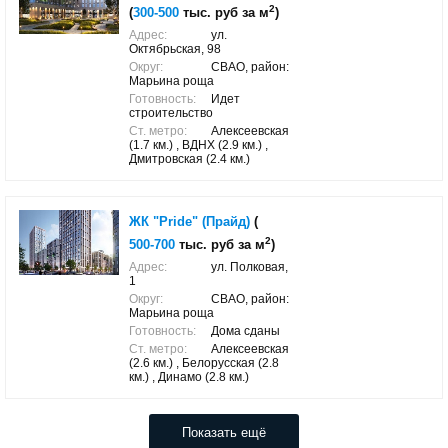
2
(
300-500
тыс. руб за м
)
Адрес:
ул.
Октябрьская, 98
Округ:
СВАО, район:
Марьина роща
Готовность:
Идет
строительство
Ст. метро:
Алексеевская
(1.7 км.) , ВДНХ (2.9 км.) ,
Дмитровская (2.4 км.)
ЖК "Pride" (Прайд)
(
2
500-700
тыс. руб за м
)
Адрес:
ул. Полковая,
1
Округ:
СВАО, район:
Марьина роща
Готовность:
Дома сданы
Ст. метро:
Алексеевская
(2.6 км.) , Белорусская (2.8
км.) , Динамо (2.8 км.)
Показать ещё