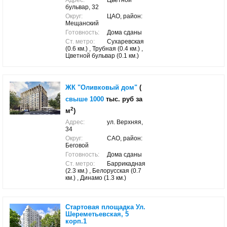
Адрес:
Цветной
бульвар, 32
Округ:
ЦАО, район:
Мещанский
Готовность:
Дома сданы
Ст. метро:
Сухаревская
(0.6 км.) , Трубная (0.4 км.) ,
Цветной бульвар (0.1 км.)
ЖК "Оливковый дом"
(
свыше 1000
тыс. руб за
2
м
)
Адрес:
ул. Верхняя,
34
Округ:
САО, район:
Беговой
Готовность:
Дома сданы
Ст. метро:
Баррикадная
(2.3 км.) , Белорусская (0.7
км.) , Динамо (1.3 км.)
Стартовая площадка Ул.
Шереметьевская, 5
корп.1