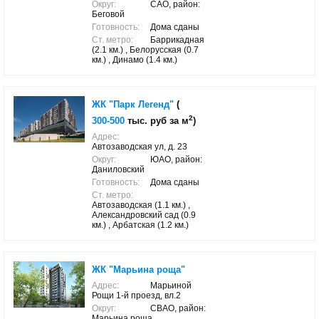
Округ:
САО, район:
Беговой
Готовность:
Дома сданы
Ст. метро:
Баррикадная
(2.1 км.) , Белорусская (0.7
км.) , Динамо (1.4 км.)
ЖК "Парк Легенд"
(
2
300-500
тыс. руб за м
)
Адрес:
Автозаводская ул, д. 23
Округ:
ЮАО, район:
Даниловский
Готовность:
Дома сданы
Ст. метро:
Автозаводская (1.1 км.) ,
Александровский сад (0.9
км.) , Арбатская (1.2 км.)
ЖК "Марьина роща"
Адрес:
Марьиной
Рощи 1-й проезд, вл.2
Округ:
СВАО, район:
Марьина роща