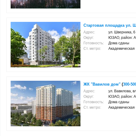
Стартовая площадка ул. Ш
Адрес:
ул. Шверника, 6
Округ:
ЮЗАО, район: 
Готовность:
Дома сданы
Ст. метро:
Академическая (0
ЖК "Вавилов дом"
(
300-50
Адрес:
ул. Вавилова, в
Округ:
ЮЗАО, район: 
Готовность:
Дома сданы
Ст. метро:
Академическая (0