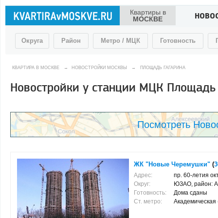
Квартиры в
НОВО
МОСКВЕ
Округа
Район
Метро / МЦК
Готовность
КВАРТИРА В МОСКВЕ
→
НОВОСТРОЙКИ МОСКВЫ
→
ПЛОЩАДЬ ГАГАРИНА
Новостройки у станции МЦК Площадь
Посмотреть Ново
ЖК "Новые Черемушки"
(
3
Адрес:
пр. 60-летия ок
Округ:
ЮЗАО, район: 
Готовность:
Дома сданы
Ст. метро:
Академическая (0