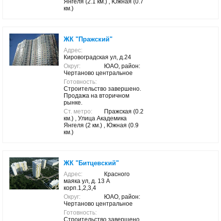
Янгеля (2.1 км.) , Южная (0.7
км.)
ЖК "Пражский"
Адрес:
Кировоградская ул, д.24
Округ:
ЮАО, район:
Чертаново центральное
Готовность:
Строительство завершено.
Продажа на вторичном
рынке.
Ст. метро:
Пражская (0.2
км.) , Улица Академика
Янгеля (2 км.) , Южная (0.9
км.)
ЖК "Битцевский"
Адрес:
Красного
маяка ул, д. 13 А
корп.1,2,3,4
Округ:
ЮАО, район:
Чертаново центральное
Готовность:
Строительство завершено.