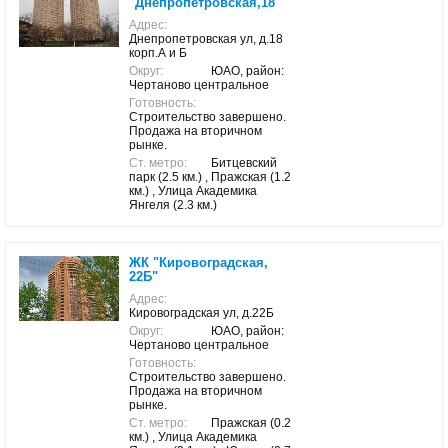
"Днепропетровская,18"
Адрес:
Днепропетровская ул, д.18
корп.А и Б
Округ:
ЮАО, район:
Чертаново центральное
Готовность:
Строительство завершено.
Продажа на вторичном
рынке.
Ст. метро:
Битцевский
парк (2.5 км.) , Пражская (1.2
км.) , Улица Академика
Янгеля (2.3 км.)
ЖК "Кировоградская,
22Б"
Адрес:
Кировоградская ул, д.22Б
Округ:
ЮАО, район:
Чертаново центральное
Готовность:
Строительство завершено.
Продажа на вторичном
рынке.
Ст. метро:
Пражская (0.2
км.) , Улица Академика