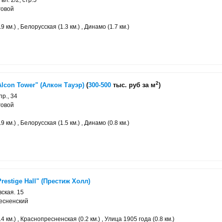
вл. 2/2, стр.5
говой
 км.) , Белорусская (1.3 км.) , Динамо (1.7 км.)
2
lcon Tower" (Алкон Тауэр)
(
300-500
тыс. руб за м
)
р., 34
говой
 км.) , Белорусская (1.5 км.) , Динамо (0.8 км.)
estige Hall" (Престиж Холл)
ская. 15
есненский
 км.) , Краснопресненская (0.2 км.) , Улица 1905 года (0.8 км.)