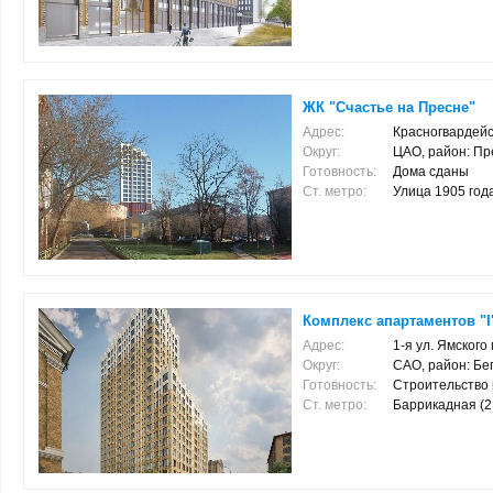
ЖК "Счастье на Пресне"
Адрес:
Красногвардейс
Округ:
ЦАО, район: Пр
Готовность:
Дома сданы
Ст. метро:
Улица 1905 года 
Комплекс апартаментов "I
Адрес:
1-я ул. Ямского 
Округ:
САО, район: Бе
Готовность:
Строительство
Ст. метро:
Баррикадная (2.6