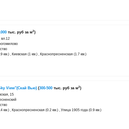
2
1000
тыс. руб за м
)
 вл.12
рогомилово
ство
 км.) , Киевская (1 км.) , Краснопресненская (1.7 км.)
2
ky View"(Скай Вью)
(
300-500
тыс. руб за м
)
ская, 15
есненский
ство
 км.) , Краснопресненская (0.2 км.) , Улица 1905 года (0.9 км.)