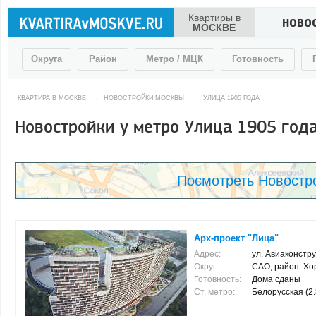
Квартиры в
НОВО
МОСКВЕ
Округа
Район
Метро / МЦК
Готовность
КВАРТИРА В МОСКВЕ
→
НОВОСТРОЙКИ МОСКВЫ
→
УЛИЦА 1905 ГОДА
Новостройки у метро Улица 1905 год
Посмотреть Новостро
Арх-проект "Лица"
Адрес:
ул. Авиаконстру
Округ:
САО, район: Х
Готовность:
Дома сданы
Ст. метро:
Белорусская (2.8