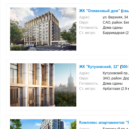
ЖК "Оливковый дом"
(
свы
Адрес:
ул. Верхняя, 34
Округ:
САО, район: Бе
Готовность:
Дома сданы
Ст. метро:
Баррикадная (2.3
ЖК "Кутузовский, 12"
(
500-
Адрес:
Кутузовский пр.
Округ:
ЗАО, район: До
Готовность:
Дома сданы
Ст. метро:
Арбатская (2.9 к
Комплекс апартаментов "