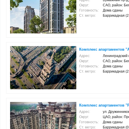
Адрес:
Бумажный пр-д, 
Округ:
САО, район: Бе
Готовность:
Дома сданы
Ст. метро:
Баррикадная (2.9
Комплекс апартаментов "A
Адрес:
Ленинградский п
Округ:
САО, район: Бе
Готовность:
Дома сданы
Ст. метро:
Баррикадная (2.9
Комплекс апартаментов "Pr
Адрес:
ул. Дружинников
Округ:
ЦАО, район: Пр
Готовность:
Дома сданы
Ст. метро:
Баррикадная (0.4