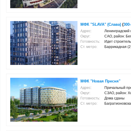
МФК "SLAVA" (Слава)
(
300
Адрес:
Ленинградский п
Округ:
САО, район: Бе
Готовность:
Идет строитель
Ст. метро:
Баррикадная (2.2
МФК "Новая Пресня"
Адрес:
Причальный про
Округ:
СЗАО, район: 
Готовность:
Дома сданы
Ст. метро:
Багратионовская 