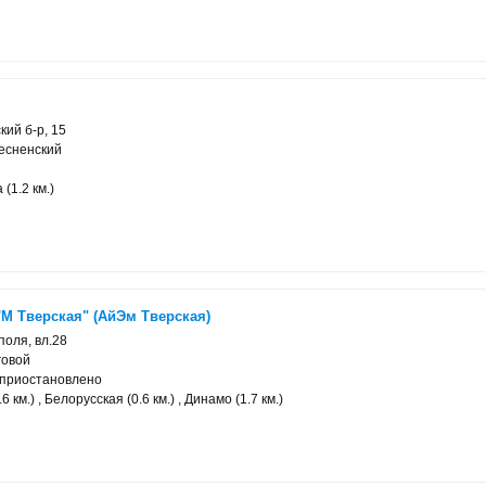
кий б-р, 15
есненский
(1.2 км.)
'M Тверская" (АйЭм Тверская)
поля, вл.28
говой
 приостановлено
 км.) , Белорусская (0.6 км.) , Динамо (1.7 км.)