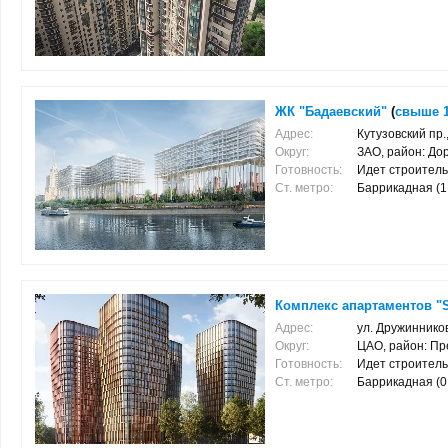
ЖК "Бадаевский"
(
свыше 
Адрес:
Кутузовский пр.,
Округ:
ЗАО, район: До
Готовность:
Идет строитель
Ст. метро:
Баррикадная (1.9
Комплекс апартаментов "S
Адрес:
ул. Дружинников
Округ:
ЦАО, район: Пр
Готовность:
Идет строитель
Ст. метро:
Баррикадная (0.4