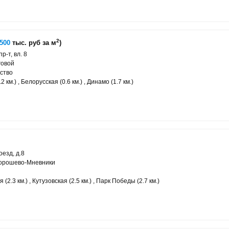
2
-500
тыс. руб за м
)
р-т, вл. 8
говой
ство
 км.) , Белорусская (0.6 км.) , Динамо (1.7 км.)
езд, д.8
Хорошево-Мневники
(2.3 км.) , Кутузовская (2.5 км.) , Парк Победы (2.7 км.)