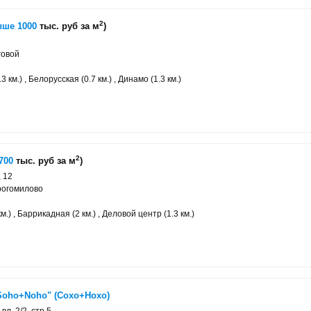
2
ше 1000
тыс. руб за м
)
говой
 км.) , Белорусская (0.7 км.) , Динамо (1.3 км.)
2
700
тыс. руб за м
)
, 12
рогомилово
м.) , Баррикадная (2 км.) , Деловой центр (1.3 км.)
Soho+Noho" (Сохо+Нохо)