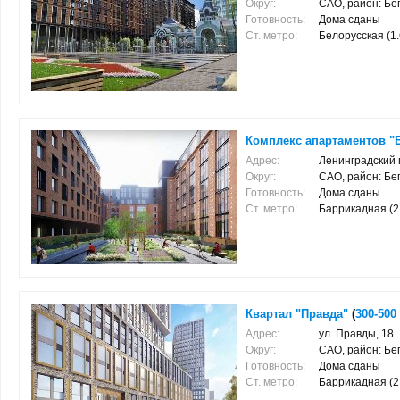
Округ:
САО, район: Бе
Готовность:
Дома сданы
Ст. метро:
Белорусская (1.6
Комплекс апартаментов "
Адрес:
Ленинградский пр
Округ:
САО, район: Бе
Готовность:
Дома сданы
Ст. метро:
Баррикадная (2.4
Квартал "Правда"
(
300-500
Адрес:
ул. Правды, 18
Округ:
САО, район: Бе
Готовность:
Дома сданы
Ст. метро:
Баррикадная (2.7