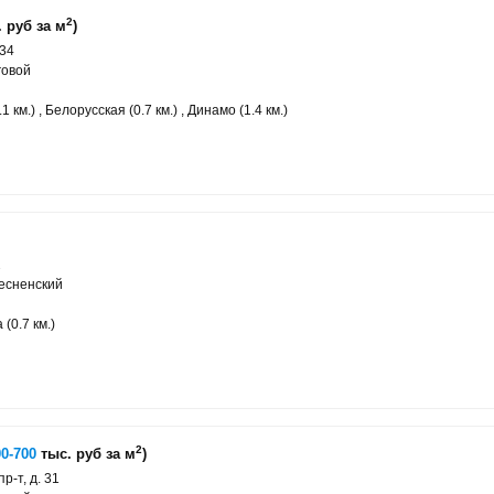
2
 руб за м
)
 34
говой
 км.) , Белорусская (0.7 км.) , Динамо (1.4 км.)
2
есненский
(0.7 км.)
2
00-700
тыс. руб за м
)
р-т, д. 31