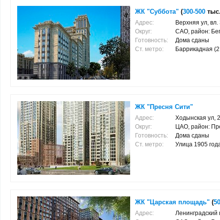
ЖК "Суббота"
(
300-500
тыс.
Адрес:
Верхняя ул, вл.
Округ:
САО, район: Бе
Готовность:
Дома сданы
Ст. метро:
Баррикадная (2.1
ЖК "Пресня Сити"
Адрес:
Ходынская ул, 
Округ:
ЦАО, район: Пр
Готовность:
Дома сданы
Ст. метро:
Улица 1905 года 
ЖК "Царская площадь"
(
5
Адрес:
Ленинградский п