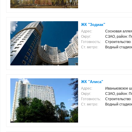
ЖК "Зодиак"
Адрес:
Сосновая аллея,
Округ:
СЗАО, район: 
Готовность:
Строительство 
Ст. метро:
Водный стадион (
ЖК "Алиса"
Адрес:
Иваньковское ш,
Округ:
СЗАО, район: 
Готовность:
Строительство 
Ст. метро:
Водный стадион (