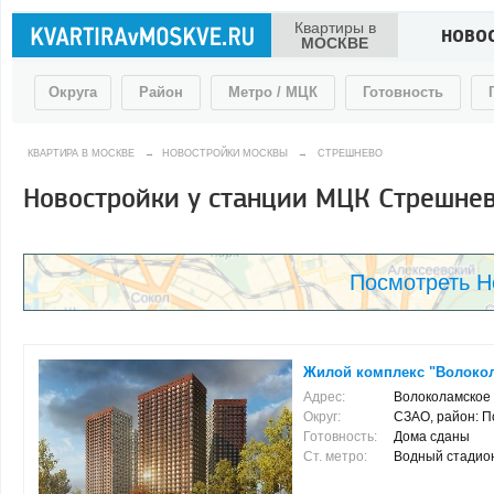
Квартиры в
НОВО
МОСКВЕ
Округа
Район
Метро / МЦК
Готовность
КВАРТИРА В МОСКВЕ
→
НОВОСТРОЙКИ МОСКВЫ
→
СТРЕШНЕВО
Новостройки у станции МЦК Стрешне
Посмотреть Н
Жилой комплекс "Волокол
Адрес:
Волоколамское ш
Округ:
СЗАО, район: 
Готовность:
Дома сданы
Ст. метро:
Водный стадион (