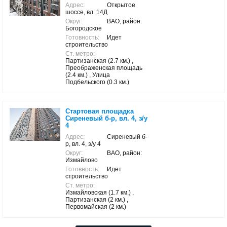
Адрес:
Открытое
шоссе, вл. 14Д
Округ:
ВАО, район:
Богородское
Готовность:
Идет
строительство
Ст. метро:
Партизанская (2.7 км.) ,
Преображенская площадь
(2.4 км.) , Улица
Подбельского (0.3 км.)
Стартовая площадка
Сиреневый б-р, вл. 4, з/у
4
Адрес:
Сиреневый б-
р, вл. 4, з/у 4
Округ:
ВАО, район:
Измайлово
Готовность:
Идет
строительство
Ст. метро:
Измайловская (1.7 км.) ,
Партизанская (2 км.) ,
Первомайская (2 км.)