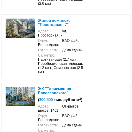
(2.6 км.)
Жилой комплекс
"Просторная, 7"
Адрес:
ул.
Просторная, 7
Округ:
ВАО, район:
Богородское
Готовность:
Дома сданы
Ст. метро:
Партизанская (2.7 км.) ,
Преображенская площадь
(1.2 км.) , Семеновская (2.5
км.)
ЖК "Талисман на
Рокоссовского"
2
(
300-500
тыс. руб за м
)
Адрес:
Открытое
шоссе, 14с1
Округ:
ВАО, район:
Богородское
Готовность:
Дома сданы
Ст. метро: