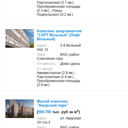
Партизанская (2.7 км.) ,
Преображенская площадь
(2.3 км.) , Улица
Подбельского (0.2 км.)
Комплекс апартаментов
"LOFT Вольный" (Лофт
Вольный)
Адрес:
2-й Вольный
пер, 11
Округ:
ВАО, район:
Соколиная гора
Готовность:
Дома сданы
Ст. метро:
Авиамоторная (2.8 км.) ,
Партизанская (1.8 км.) ,
Преображенская площадь
(2.9 км.)
Жилой комплекс
"Амурский парк"
2
(
500-700
тыс. руб за м
)
Адрес:
ул. Амурская
2А стр.3
Округ:
ВАО, район: