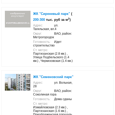
ЖК "Сиреневый парк"
(
2
200-300
тыс. руб за м
)
Адрес:
ул.
Тагильская, вл.4
Округ:
ВАО, район:
Метрогородок
Готовность:
Идет
строительство
Ст. метро:
Партизанская (2.8 км.) ,
Улица Подбельского (1.4
км.) , Черкизовская (1.4 км.)
ЖК "Семеновский парк"
Адрес:
ул. Вольная,
28
Округ:
ВАО, район:
Соколиная гора
Готовность:
Дома сданы
Ст. метро:
Измайловская (2.3 км.) ,
Партизанская (1.6 км.) ,
Преображенская площадь