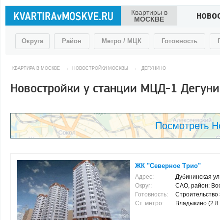
Квартиры в
НОВО
МОСКВЕ
Округа
Район
Метро / МЦК
Готовность
КВАРТИРА В МОСКВЕ
→
НОВОСТРОЙКИ МОСКВЫ
→
ДЕГУНИНО
Новостройки у станции МЦД-1 Дегуни
Посмотреть Н
ЖК "Северное Трио"
Адрес:
Дубининская ул, 
Округ:
САО, район: Во
Готовность:
Строительство 
Ст. метро:
Владыкино (2.8 к