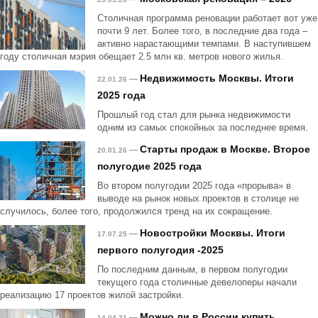
Столичная программа реновации работает вот уже
почти 9 лет. Более того, в последние два года –
активно нарастающими темпами. В наступившем
году столичная мэрия обещает 2.5 млн кв. метров нового жилья.
Недвижимость Москвы. Итоги
—
22.01.26
2025 года
Прошлый год стал для рынка недвижимости
одним из самых спокойных за последнее время.
Старты продаж в Москве. Второе
—
20.01.26
полугодие 2025 года
Во втором полугодии 2025 года «прорыва» в
выводе на рынок новых проектов в столице не
случилось, более того, продолжился тренд на их сокращение.
Новостройки Москвы. Итоги
—
17.07.25
первого полугодия -2025
По последним данным, в первом полугодии
текущего года столичные девелоперы начали
реализацию 17 проектов жилой застройки.
Можно ли в России купить
—
14.04.21