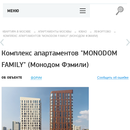
МЕНЮ
КВАРТИРА В МОСКВЕ
→
АПАРТАМЕНТЫ МОСКВЫ
→
ЮВАО
→
ЛЕФОРТОВО
→
КОМПЛЕКС АПАРТАМЕНТОВ "MONODOM FAMILY" (МОНОДОМ ФЭМИЛИ)
Комплекс апартаментов "MONODOM
FAMILY" (Монодом Фэмили)
ОБ ОБЪЕКТЕ
ФОРУМ
Сообщить об ошибке