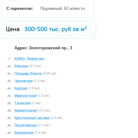
С паркингом:
Подземный, 61 м/место
2
Цена
300-500
тыс. руб за м
Адрес: Золоторожский пр., 3
ЮВАО
,
Лефортово
Римская
(0.5 км) ,
Площадь Ильича
(0.65 км) ,
Чкаловская
(1.5 км) ,
Курская
(1.6 км) ,
Марксистская
(1.9 км) ,
Таганская
(2 км) ,
Авиамоторная
(2.2 км) ,
Крестьянская застава
(2.2 км) ,
Пролетарская
(2.3 км) ,
Бауманская
(2.4 км)