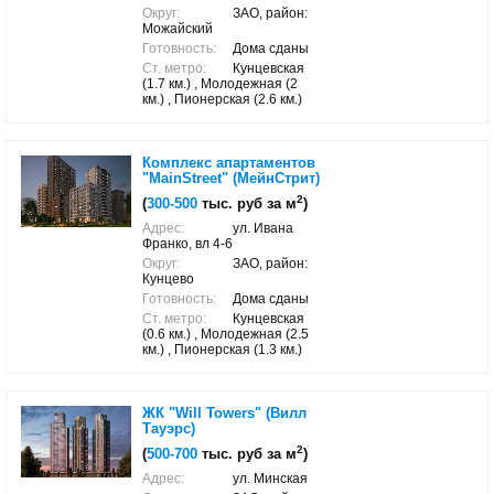
Округ:
ЗАО, район:
Можайский
Готовность:
Дома сданы
Ст. метро:
Кунцевская
(1.7 км.) , Молодежная (2
км.) , Пионерская (2.6 км.)
Комплекс апартаментов
"MainStreet" (МейнСтрит)
2
(
300-500
тыс. руб за м
)
Адрес:
ул. Ивана
Франко, вл 4-6
Округ:
ЗАО, район:
Кунцево
Готовность:
Дома сданы
Ст. метро:
Кунцевская
(0.6 км.) , Молодежная (2.5
км.) , Пионерская (1.3 км.)
ЖК "Will Towers" (Вилл
Тауэрс)
2
(
500-700
тыс. руб за м
)
Адрес:
ул. Минская