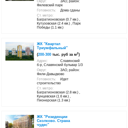
Округ:
ЗАО, район:
Филевский парк
Готовность:
Дома сданы
Ст. метро:
Багратионовская (0.7 км.) ,
Кутузовская (2.4 км.) , Парк
Победы (1.1 км.)
ЖК "Квартал
Триумфальный"
2
(
200-300
тыс. руб за м
)
Адрес:
Славянский
б-р, Славянский бульвар 1/3
Округ:
ЗАО, район:
Фили-Давыдково
Готовность:
Идет
строительство
Ст. метро:
Багратионовская (2.8 км.) ,
Кунцевская (1.6 км.) ,
Пионерская (1.3 км.)
ЖК "Резиденции
Сколково. Страна
чудес"