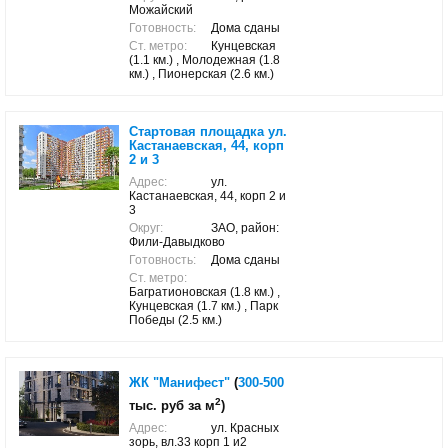
Можайский
Готовность:
Дома сданы
Ст. метро:
Кунцевская
(1.1 км.) , Молодежная (1.8
км.) , Пионерская (2.6 км.)
Стартовая площадка ул.
Кастанаевская, 44, корп
2 и 3
Адрес:
ул.
Кастанаевская, 44, корп 2 и
3
Округ:
ЗАО, район:
Фили-Давыдково
Готовность:
Дома сданы
Ст. метро:
Багратионовская (1.8 км.) ,
Кунцевская (1.7 км.) , Парк
Победы (2.5 км.)
ЖК "Манифест"
(
300-500
2
тыс. руб за м
)
Адрес:
ул. Красных
зорь, вл.33 корп 1 и2