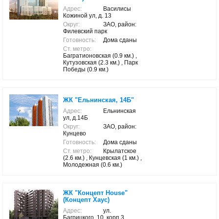
Адрес:
Василисы
Кожиной ул, д. 13
Округ:
ЗАО, район:
Филевский парк
Готовность:
Дома сданы
Ст. метро:
Багратионовская (0.9 км.) ,
Кутузовская (2.3 км.) , Парк
Победы (0.9 км.)
ЖК "Ельнинская, 14Б"
Адрес:
Ельнинская
ул, д.14Б
Округ:
ЗАО, район:
Кунцево
Готовность:
Дома сданы
Ст. метро:
Крылатское
(2.6 км.) , Кунцевская (1 км.) ,
Молодежная (0.6 км.)
ЖК "Концепт House"
(Концепт Хаус)
Адрес:
ул.
Багрицкого, 10, корп.3