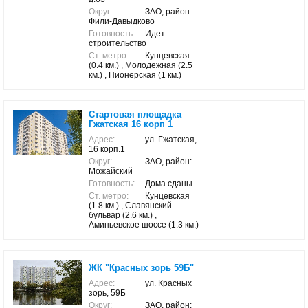
Округ:
ЗАО, район:
Фили-Давыдково
Готовность:
Идет
строительство
Ст. метро:
Кунцевская
(0.4 км.) , Молодежная (2.5
км.) , Пионерская (1 км.)
Стартовая площадка
Гжатская 16 корп 1
Адрес:
ул. Гжатская,
16 корп.1
Округ:
ЗАО, район:
Можайский
Готовность:
Дома сданы
Ст. метро:
Кунцевская
(1.8 км.) , Славянский
бульвар (2.6 км.) ,
Аминьевское шоссе (1.3 км.)
ЖК "Красных зорь 59Б"
Адрес:
ул. Красных
зорь, 59Б
Округ:
ЗАО, район: