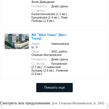
Фили-Давыдково
Готовность:
Дома сданы
Ст. метро:
Багратионовская (1.1 км.) ,
Кунцевская (2.4 км.) , Парк
Победы (1.9 км.)
ЖК "West Tower" (Вест
Тауэр)
Адрес:
Аминьевское
ш., 6
Округ:
ЗАО, район:
Очаково-Матвеевское
Готовность:
Дома сданы
Ст. метро:
Кунцевская
(2.7 км.) , Славянский
бульвар (2.6 км.) , Раменки
(2.8 км.)
Показать ещё
Смотреть все предложения:
р-н.
, о.
Очаково-Матвеевское
ЗАО