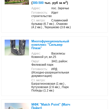
2
(
300-500
тыс. руб за м
)
Адрес:
пос. Заречье
Готовность:
Идет
строительство
Ст. метро:
Славянский
бульвар (6.7 км.) , Очаково
(4.2 км.) , Терешково (3.6 км.)
Многофункциональный
комплекс "Сильвер
Плаза"
Адрес:
Василисы
Кожиной ул, вл.25
Округ:
ЗАО, район:
Филевский парк
Готовность:
ИРД
(Исходно-разрешительная
документация)
Ст. метро:
Багратионовская (1 км.) ,
Кутузовская (2.6 км.) , Парк
Победы (1.2 км.)
МФК "Match Point" (Матч
Пойнт)