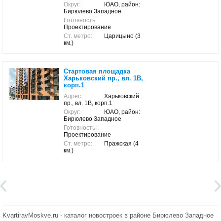
Округ:
ЮАО, район:
Бирюлево Западное
Готовность:
Проектирование
Ст. метро:
Царицыно (3
км.)
Стартовая площадка
Харьковский пр., вл. 1В,
корп.1
Адрес:
Харьковский
пр., вл. 1В, корп.1
Округ:
ЮАО, район:
Бирюлево Западное
Готовность:
Проектирование
Ст. метро:
Пражская (4
км.)
KvartiravMoskve.ru - каталог новостроек в районе Бирюлево Западное