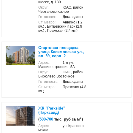
шоссе, д. 139
Округ:
ЮАО, район:
Чертаново южное
Готовность:
Дома сданы
Ст. метро:
Аннино (1.2
км.) , Битцевский парк (2.9
км.) , Пражская (2.4 км.)
Стартовая площадка
улица Касимовская ул.,
вл. 39, корп. 2
Адрес:
1-я ул.
Машиностроения, 5А
Округ:
ЮАО, район:
Бирюлево Восточное
Готовность:
Дома сданы
Ст. метро:
Пражская (4.8
км.)
ЖК "Parkside"
(Парксайд)
2
(
500-700
тыс. руб за м
)
Адрес:
ул. Красного
маяка