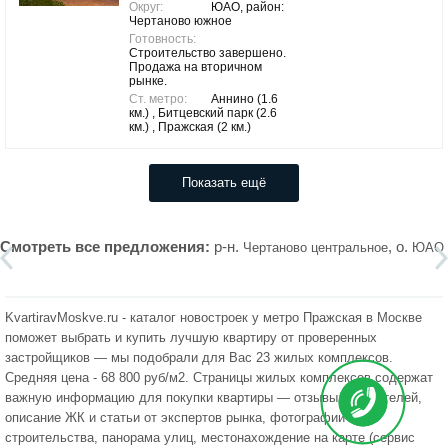
Округ:
ЮАО, район:
Чертаново южное
Готовность:
Строительство завершено.
Продажа на вторичном
рынке.
Ст. метро:
Аннино (1.6
км.) , Битцевский парк (2.6
км.) , Пражская (2 км.)
Показать ещё
Смотреть все предложения:
р-н.
, о.
Чертаново центральное
ЮАО
KvartiravMoskve.ru - каталог новостроек у метро Пражская в Москве
поможет выбрать и купить лучшую квартиру от проверенных
застройщиков — мы подобрали для Вас 23 жилых комплексов.
Средняя цена - 68 800 руб/м2. Страницы жилых комплексов содержат
важную информацию для покупки квартиры — отзывы покупателей,
описание ЖК и статьи от экспертов рынка, фотографии хода
строительства, панорама улиц, местонахождение на карте (сервис