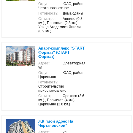
Округ:
ЮАО, район:
Чертаново южное
Готовность:
Дома сданы
Ст. метро:
Аннино (0.8
км.) , Пражская (2.8 км.) ,
Улица Академика Янгеля
(0.9 км.)
Апарт-комплекс "START
Формат" (СТАРТ
Формат)
Адрес:
Элеваторная
ул
Округ:
ЮАО, район:
Царицыно
Готовность:
Строительство
приостановлено
Ст. метро:
Орехово (2.6
км.) , Пражская (4 км.) ,
Царицыно (2.8 км.)
ЖК "мой адрес На
Чертановской"
Адрес:
ул.