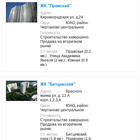
ЖК "Пражский"
Адрес:
Кировоградская ул, д.24
Округ:
ЮАО, район:
Чертаново центральное
Готовность:
Строительство завершено.
Продажа на вторичном
рынке.
Ст. метро:
Пражская (0.2
км.) , Улица Академика
Янгеля (2 км.) , Южная (0.9
км.)
ЖК "Битцевский"
Адрес:
Красного
маяка ул, д. 13 А
корп.1,2,3,4
Округ:
ЮАО, район:
Чертаново центральное
Готовность:
Строительство завершено.
Продажа на вторичном
рынке.
Ст. метро:
Битцевский
парк (1.8 км.) , Пражская (1.6