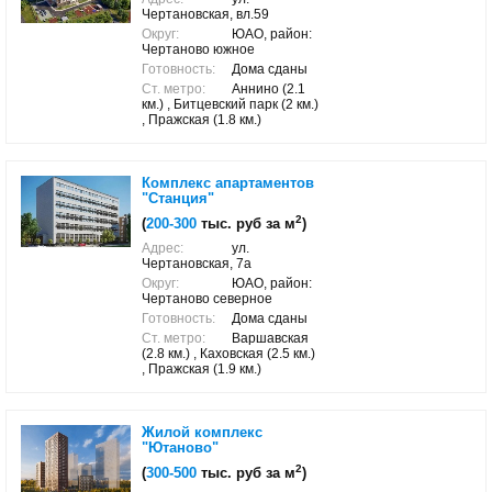
Чертановская, вл.59
Округ:
ЮАО, район:
Чертаново южное
Готовность:
Дома сданы
Ст. метро:
Аннино (2.1
км.) , Битцевский парк (2 км.)
, Пражская (1.8 км.)
Комплекс апартаментов
"Станция"
2
(
200-300
тыс. руб за м
)
Адрес:
ул.
Чертановская, 7а
Округ:
ЮАО, район:
Чертаново северное
Готовность:
Дома сданы
Ст. метро:
Варшавская
(2.8 км.) , Каховская (2.5 км.)
, Пражская (1.9 км.)
Жилой комплекс
"Ютаново"
2
(
300-500
тыс. руб за м
)