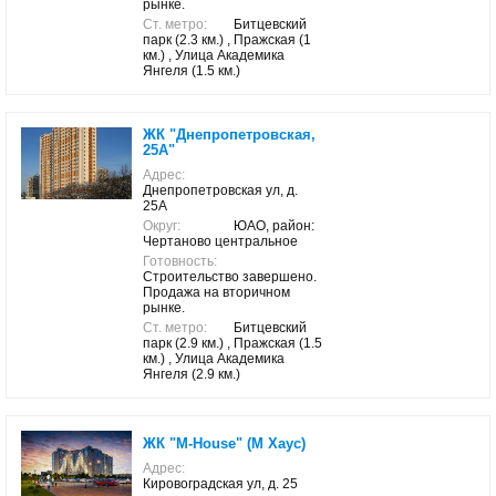
рынке.
Ст. метро:
Битцевский
парк (2.3 км.) , Пражская (1
км.) , Улица Академика
Янгеля (1.5 км.)
ЖК "Днепропетровская,
25А"
Адрес:
Днепропетровская ул, д.
25А
Округ:
ЮАО, район:
Чертаново центральное
Готовность:
Строительство завершено.
Продажа на вторичном
рынке.
Ст. метро:
Битцевский
парк (2.9 км.) , Пражская (1.5
км.) , Улица Академика
Янгеля (2.9 км.)
ЖК "M-House" (М Хаус)
Адрес:
Кировоградская ул, д. 25