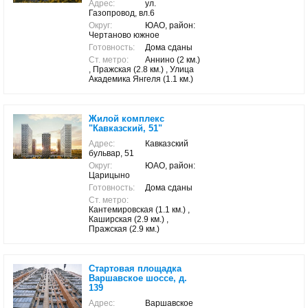
Адрес:
ул.
Газопровод, вл.6
Округ:
ЮАО, район:
Чертаново южное
Готовность:
Дома сданы
Ст. метро:
Аннино (2 км.)
, Пражская (2.8 км.) , Улица
Академика Янгеля (1.1 км.)
Жилой комплекс
"Кавказский, 51"
Адрес:
Кавказский
бульвар, 51
Округ:
ЮАО, район:
Царицыно
Готовность:
Дома сданы
Ст. метро:
Кантемировская (1.1 км.) ,
Каширская (2.9 км.) ,
Пражская (2.9 км.)
Стартовая площадка
Варшавское шоссе, д.
139
Адрес:
Варшавское