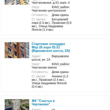
Чертановская, д.43, корп. 4
Округ:
ЮАО, район:
Чертаново центральное
Готовность:
Дома сданы
Ст. метро:
Битцевский
парк (2.4 км.) , Пражская (0.8
км.) , Улица Академика
Янгеля (1.4 км.)
Стартовая площадка
Мкр 26 корп 81-21
(Варшавское шоссе, 2А)
Адрес:
Варшавское
шоссе, вл. 2А
Округ:
ЮАО, район:
Чертаново южное
Готовность:
Дома сданы
Ст. метро:
Аннино (1.2
км.) , Пражская (2.4 км.) ,
Улица Академика Янгеля
(0.4 км.)
ЖК "Счастье в
Чертаново"
Адрес:
ул.