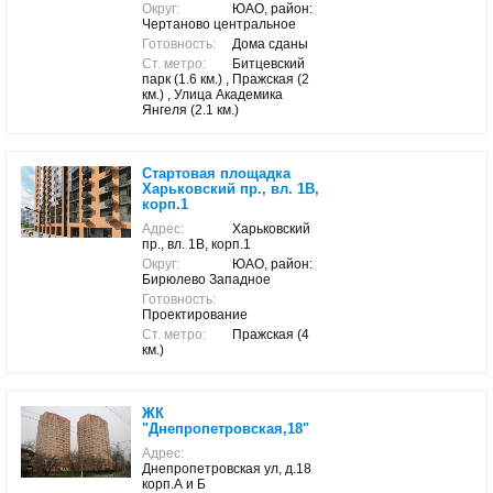
Округ:
ЮАО, район:
Чертаново центральное
Готовность:
Дома сданы
Ст. метро:
Битцевский
парк (1.6 км.) , Пражская (2
км.) , Улица Академика
Янгеля (2.1 км.)
Стартовая площадка
Харьковский пр., вл. 1В,
корп.1
Адрес:
Харьковский
пр., вл. 1В, корп.1
Округ:
ЮАО, район:
Бирюлево Западное
Готовность:
Проектирование
Ст. метро:
Пражская (4
км.)
ЖК
"Днепропетровская,18"
Адрес:
Днепропетровская ул, д.18
корп.А и Б