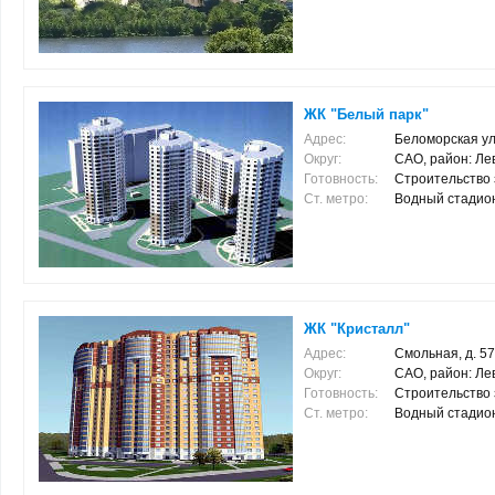
ЖК "Белый парк"
Адрес:
Беломорская ул,
Округ:
САО, район: Л
Готовность:
Строительство 
Ст. метро:
Водный стадион (
ЖК "Кристалл"
Адрес:
Смольная, д. 57
Округ:
САО, район: Л
Готовность:
Строительство 
Ст. метро:
Водный стадион (