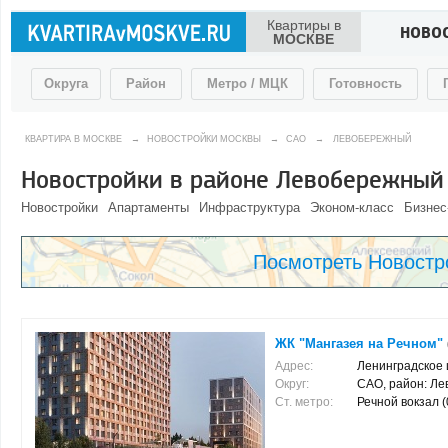
Квартиры в
НОВО
МОСКВЕ
Округа
Район
Метро / МЦК
Готовность
КВАРТИРА В МОСКВЕ
→
НОВОСТРОЙКИ МОСКВЫ
→
САО
→
ЛЕВОБЕРЕЖНЫЙ
Новостройки в районе Левобережный
Новостройки
Апартаменты
Инфраструктура
Эконом-класс
Бизнес
Посмотреть Новостр
ЖК "Мангазея на Речном"
Адрес:
Ленинградское ш
Округ:
САО, район: Л
Ст. метро:
Речной вокзал (0