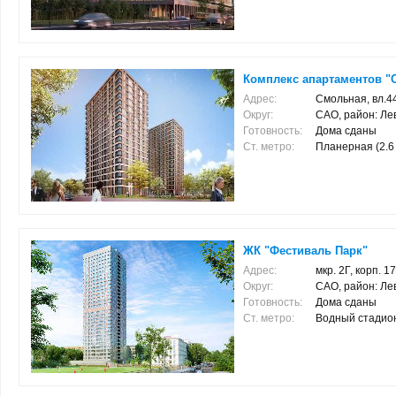
Комплекс апартаментов "
Адрес:
Смольная, вл.4
Округ:
САО, район: Л
Готовность:
Дома сданы
Ст. метро:
Планерная (2.6 к
ЖК "Фестиваль Парк"
Адрес:
мкр. 2Г, корп. 1
Округ:
САО, район: Л
Готовность:
Дома сданы
Ст. метро:
Водный стадион (