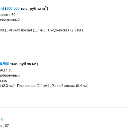
2
ия)
(
300-500
тыс. руб за м
)
шоссе, 69
евобережный
м.) , Речной вокзал (1.7 км.) , Сходненская (2.3 км.)
2
0-500
тыс. руб за м
)
ая,вл.15
евобережный
ство
2.3 км.) , Планерная (2.4 км.) , Речной вокзал (0.4 км.)
7)
ш., 67