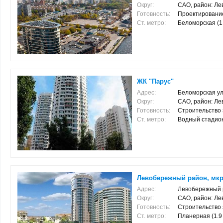
Округ:
САО, район: Л
Готовность:
Проектировани
Ст. метро:
Беломорская (1.
ЖК "Парус"
Адрес:
Беломорская ул,
Округ:
САО, район: Л
Готовность:
Строительство 
Ст. метро:
Водный стадион (
Левобережный район, мкр
Адрес:
Левобережный р
Округ:
САО, район: Л
Готовность:
Строительство 
Ст. метро:
Планерная (1.9 к