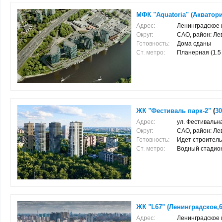
МФК "Aquatoria" (Акватор
Адрес:
Ленинградское 
Округ:
САО, район: Л
Готовность:
Дома сданы
Ст. метро:
Планерная (1.5 к
ЖК "Фестиваль парк-2"
(
30
Адрес:
ул. Фестивальн
Округ:
САО, район: Л
Готовность:
Идет строитель
Ст. метро:
Водный стадион (
ЖК "L67" (Ленинградское,6
Адрес:
Ленинградское 