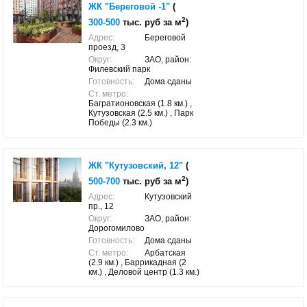
ЖК "Береговой -1"
(
2
300-500
тыс. руб за м
)
Адрес:
Береговой
проезд, 3
Округ:
ЗАО, район:
Филевский парк
Готовность:
Дома сданы
Ст. метро:
Багратионовская (1.8 км.) ,
Кутузовская (2.5 км.) , Парк
Победы (2.3 км.)
ЖК "Кутузовский, 12"
(
2
500-700
тыс. руб за м
)
Адрес:
Кутузовский
пр., 12
Округ:
ЗАО, район:
Дорогомилово
Готовность:
Дома сданы
Ст. метро:
Арбатская
(2.9 км.) , Баррикадная (2
км.) , Деловой центр (1.3 км.)