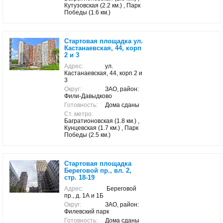
Кутузовская (2.2 км.) , Парк
Победы (1.6 км.)
Стартовая площадка ул.
Кастанаевская, 44, корп
2 и 3
Адрес:
ул.
Кастанаевская, 44, корп 2 и
3
Округ:
ЗАО, район:
Фили-Давыдково
Готовность:
Дома сданы
Ст. метро:
Багратионовская (1.8 км.) ,
Кунцевская (1.7 км.) , Парк
Победы (2.5 км.)
Стартовая площадка
Береговой пр., вл. 2,
стр. 18-19
Адрес:
Береговой
пр., д. 1А и 1Б
Округ:
ЗАО, район:
Филевский парк
Готовность:
Дома сданы