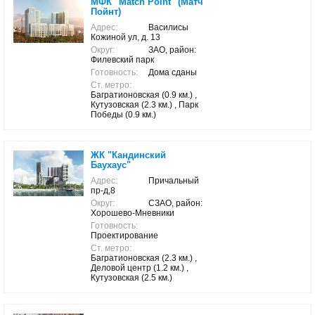
МФК "Match Point" (Матч
Пойнт)
Адрес:
Василисы
Кожиной ул, д. 13
Округ:
ЗАО, район:
Филевский парк
Готовность:
Дома сданы
Ст. метро:
Багратионовская (0.9 км.) ,
Кутузовская (2.3 км.) , Парк
Победы (0.9 км.)
ЖК "Кандинский
Баухаус"
Адрес:
Причальный
пр-д,8
Округ:
СЗАО, район:
Хорошево-Мневники
Готовность:
Проектирование
Ст. метро:
Багратионовская (2.3 км.) ,
Деловой центр (1.2 км.) ,
Кутузовская (2.5 км.)