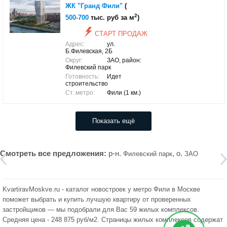
ЖК "Гранд Фили"
(
2
500-700
тыс. руб за м
)
СТАРТ ПРОДАЖ
Адрес:
ул.
Б.Филевская, 2Б
Округ:
ЗАО, район:
Филевский парк
Готовность:
Идет
строительство
Ст. метро:
Фили (1 км.)
Показать ещё
Смотреть все предложения:
р-н.
, о.
Филевский парк
ЗАО
KvartiravMoskve.ru - каталог новостроек у метро Фили в Москве
поможет выбрать и купить лучшую квартиру от проверенных
застройщиков — мы подобрали для Вас 59 жилых комплексов.
Средняя цена - 248 875 руб/м2. Страницы жилых комплексов содержат