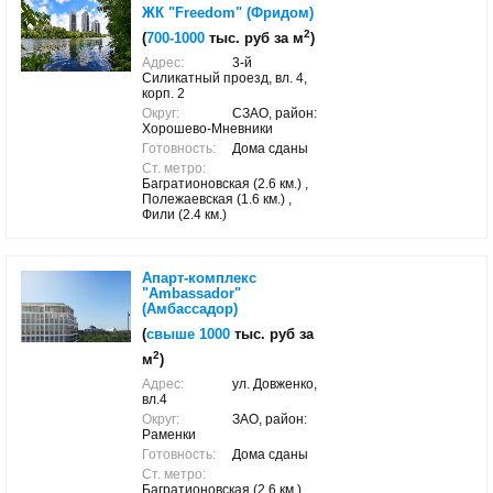
ЖК "Freedom" (Фридом)
2
(
700-1000
тыс. руб за м
)
Адрес:
3-й
Силикатный проезд, вл. 4,
корп. 2
Округ:
СЗАО, район:
Хорошево-Мневники
Готовность:
Дома сданы
Ст. метро:
Багратионовская (2.6 км.) ,
Полежаевская (1.6 км.) ,
Фили (2.4 км.)
Апарт-комплекс
"Ambassador"
(Амбассадор)
(
свыше 1000
тыс. руб за
2
м
)
Адрес:
ул. Довженко,
вл.4
Округ:
ЗАО, район:
Раменки
Готовность:
Дома сданы
Ст. метро:
Багратионовская (2.6 км.) ,