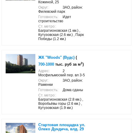
Кожиной, 25
Округ:
ЗАО, район:
Филевский парк
Готовность:
Идет
строительство
Ст. метро:
Багратионовская (1 км.) ,
Кутузовская (2.6 км.) , Парк
Победы (1.2 км.)
ЖК "Woods" (Вудс)
(
2
700-1000
тыс. руб за м
)
Адрес:
2
Мосфильмоский пер. вл 3-5
Округ:
ЗАО, район:
Раменки
Готовность:
Дома сданы
Ст. метро:
Багратионовская (2.8 км.) ,
Воробьёвы горы (2.6 км.) ,
Кутузовская (1.9 км.)
Стартовая площадка ул.
Олеко Дундича, влд. 29