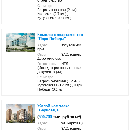
строительство
Ст. метро:
Багратионовская (2 км.) ,
Киевская (2.7 км.) ,
Кутузовская (0.7 км.)
Комплекс апартаментов
"Парк Победы"
Адрес:
Кутузовский
пр-т
Округ:
ЗАО, район:
Дорогомилово
Готовность:
ИРД
(Исходно-разрешительная
документация)
Ст. метро:
Багратионовская (1.2 км.) ,
Кутузовская (1.4 км.) , Парк
Победы (0.1 км.)
Жилой комплекс
"Барклая, 6"
2
(
500-700
тыс. руб за м
)
Адрес:
ул. Барклая, 6
Округ:
ЗАО, район: