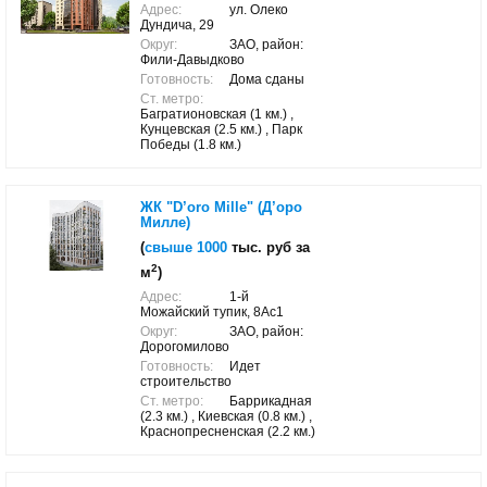
Адрес:
ул. Олеко
Дундича, 29
Округ:
ЗАО, район:
Фили-Давыдково
Готовность:
Дома сданы
Ст. метро:
Багратионовская (1 км.) ,
Кунцевская (2.5 км.) , Парк
Победы (1.8 км.)
ЖК "D’oro Mille" (Д’оро
Милле)
(
свыше 1000
тыс. руб за
2
м
)
Адрес:
1-й
Можайский тупик, 8Ас1
Округ:
ЗАО, район:
Дорогомилово
Готовность:
Идет
строительство
Ст. метро:
Баррикадная
(2.3 км.) , Киевская (0.8 км.) ,
Краснопресненская (2.2 км.)