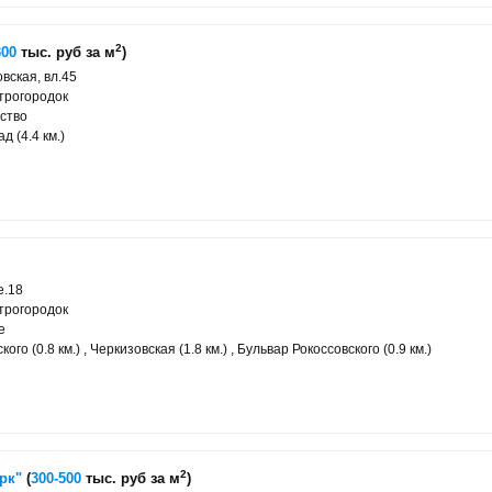
2
300
тыс. руб за м
)
вская, вл.45
трогородок
ство
д (4.4 км.)
е.18
трогородок
е
го (0.8 км.) , Черкизовская (1.8 км.) , Бульвар Рокоссовского (0.9 км.)
2
рк"
(
300-500
тыс. руб за м
)