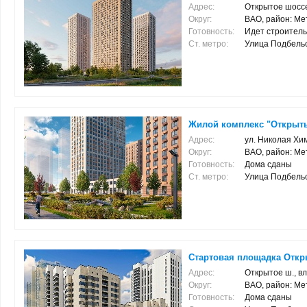
Адрес:
Открытое шоссе
Округ:
ВАО, район: Ме
Готовность:
Идет строитель
Ст. метро:
Улица Подбельско
Жилой комплекс "Открыт
Адрес:
ул. Николая Хим
Округ:
ВАО, район: Ме
Готовность:
Дома сданы
Ст. метро:
Улица Подбельско
Стартовая площадка Откры
Адрес:
Открытое ш., вл
Округ:
ВАО, район: Ме
Готовность:
Дома сданы