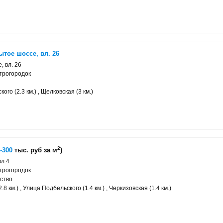
тое шоссе, вл. 26
, вл. 26
трогородок
го (2.3 км.) , Щелковская (3 км.)
2
-300
тыс. руб за м
)
вл.4
трогородок
ство
8 км.) , Улица Подбельского (1.4 км.) , Черкизовская (1.4 км.)