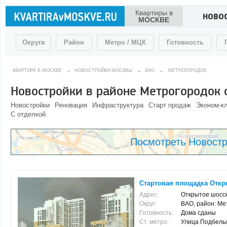
Квартиры в
НОВО
МОСКВЕ
Округа
Район
Метро / МЦК
Готовность
КВАРТИРА В МОСКВЕ
→
НОВОСТРОЙКИ МОСКВЫ
→
ВАО
→
МЕТРОГОРОДОК
Новостройки в районе Метрогородок 
Новостройки
Реновация
Инфраструктура
Старт продаж
Эконом-к
С отделкой
Посмотреть Новостр
Стартовая площадка Откры
Адрес:
Открытое шоссе
Округ:
ВАО, район: Ме
Готовность:
Дома сданы
Ст. метро:
Улица Подбельско