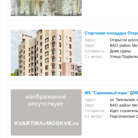
Стартовая площадка Откры
Адрес:
Открытое шоссе
Округ:
ВАО, район: Ме
Готовность:
Дома сданы
Ст. метро:
Улица Подбельско
ЖК "Сиреневый парк"
(
200
Адрес:
ул. Тагильская, 
Округ:
ВАО, район: Ме
Готовность:
Идет строитель
Ст. метро:
Партизанская (2.