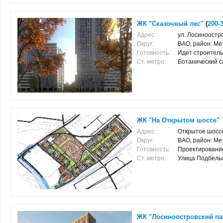
ЖК "Сказочный лес"
(
200-
Адрес:
ул. Лосиноостро
Округ:
ВАО, район: Ме
Готовность:
Идет строитель
Ст. метро:
Ботанический са
ЖК "На Открытом шоссе"
Адрес:
Открытое шосс
Округ:
ВАО, район: Ме
Готовность:
Проектировани
Ст. метро:
Улица Подбельско
ЖК "Лосиноостровский па