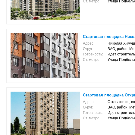
Ст. метро:
Улица Подбельско
Стартовая площадка Никол
Адрес:
Николая Химуши
Округ:
ВАО, район: Ме
Готовность:
Идет строитель
Ст. метро:
Улица Подбельско
Стартовая площадка Открыт
Адрес:
Открытое ш., вл.
Округ:
ВАО, район: Ме
Готовность:
Идет строитель
Ст. метро:
Улица Подбельско