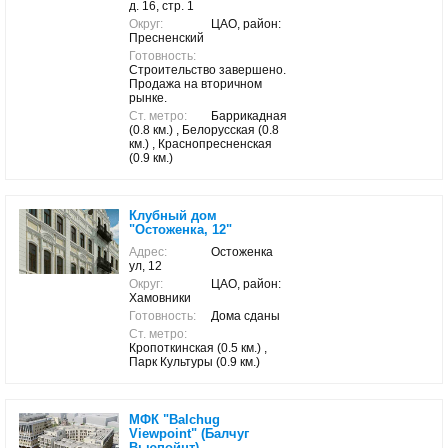
д. 16, стр. 1
Округ:
ЦАО, район:
Пресненский
Готовность:
Строительство завершено.
Продажа на вторичном
рынке.
Ст. метро:
Баррикадная
(0.8 км.) , Белорусская (0.8
км.) , Краснопресненская
(0.9 км.)
Клубный дом
"Остоженка, 12"
Адрес:
Остоженка
ул, 12
Округ:
ЦАО, район:
Хамовники
Готовность:
Дома сданы
Ст. метро:
Кропоткинская (0.5 км.) ,
Парк Культуры (0.9 км.)
МФК "Balchug
Viewpoint" (Балчуг
Вьюпойнт)