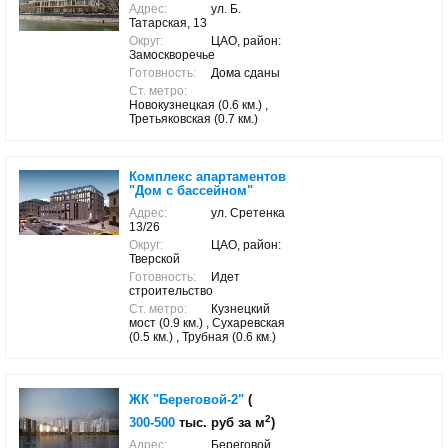
Адрес:
ул. Б.
Татарская, 13
Округ:
ЦАО, район:
Замоскворечье
Готовность:
Дома сданы
Ст. метро:
Новокузнецкая (0.6 км.) ,
Третьяковская (0.7 км.)
Комплекс апартаментов
"Дом с бассейном"
Адрес:
ул. Сретенка
13/26
Округ:
ЦАО, район:
Тверской
Готовность:
Идет
строительство
Ст. метро:
Кузнецкий
мост (0.9 км.) , Сухаревская
(0.5 км.) , Трубная (0.6 км.)
ЖК "Береговой-2"
(
2
300-500
тыс. руб за м
)
Адрес:
Береговой