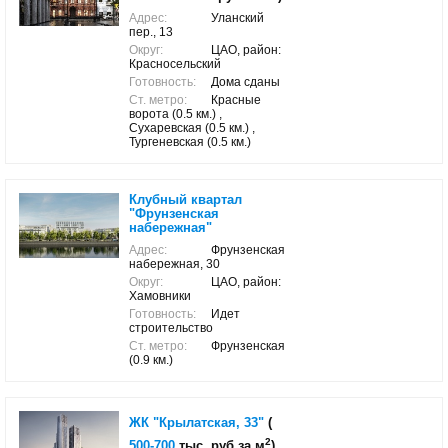
Адрес:
Уланский
пер., 13
Округ:
ЦАО, район:
Красносельский
Готовность:
Дома сданы
Ст. метро:
Красные
ворота (0.5 км.) ,
Сухаревская (0.5 км.) ,
Тургеневская (0.5 км.)
Клубный квартал
"Фрунзенская
набережная"
Адрес:
Фрунзенская
набережная, 30
Округ:
ЦАО, район:
Хамовники
Готовность:
Идет
строительство
Ст. метро:
Фрунзенская
(0.9 км.)
ЖК "Крылатская, 33"
(
2
500-700
тыс. руб за м
)