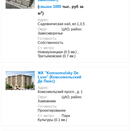
(
свыше 1000
тыс. руб за
2
м
)
Адрес:
Садовническая наб, вл.1,3,5
Округ:
ЦАО, район:
Замоскворечье
Готовность:
Собственность
Ст. метро:
Новокузнецкая (0.5 км.) ,
Третьяковская (0.7 км.)
ЖК "Komsomolsky De
Luxe" (Комсомольский
Де Люкс)
Адрес:
Комсомольский просп., д. 1
Округ:
ЦАО, район:
Хамовники
Готовность:
Проектирование
Ст. метро:
Парк
Культуры (0.1 км.)