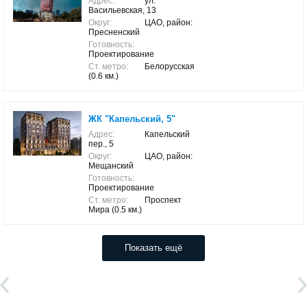
Адрес:
ул.
Васильевская, 13
Округ:
ЦАО, район:
Пресненский
Готовность:
Проектирование
Ст. метро:
Белорусская
(0.6 км.)
ЖК "Капельский, 5"
Адрес:
Капельский
пер., 5
Округ:
ЦАО, район:
Мещанский
Готовность:
Проектирование
Ст. метро:
Проспект
Мира (0.5 км.)
Показать ещё