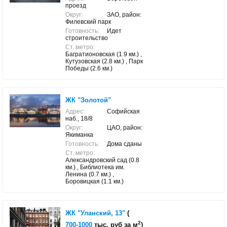
проезд
Округ:
ЗАО, район:
Филевский парк
Готовность:
Идет
строительство
Ст. метро:
Багратионовская (1.9 км.) ,
Кутузовская (2.8 км.) , Парк
Победы (2.6 км.)
ЖК "Золотой"
Адрес:
Софийская
наб., 18/8
Округ:
ЦАО, район:
Якиманка
Готовность:
Дома сданы
Ст. метро:
Александровский сад (0.8
км.) , Библиотека им.
Ленина (0.7 км.) ,
Боровицкая (1.1 км.)
ЖК "Уланский, 13"
(
2
700-1000
тыс. руб за м
)