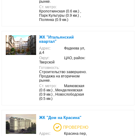
рынке.
Ст. метро:
Кропоткинская (0.6 км.) ,
Парк Культуры (0.9 км.) ,
Полянка (0.9 км.)
ЖК "Итальянский
квартал"
Адрес:
Фадеева ул,
д.4
Округ:
ЦАО, район:
Тверской
Готовность:
Строительство завершено.
Продажа на вторичном
рынке.
Ст. метро:
Маяковская
(0.6 км.) , Менделеевская
(0.9 км.) , Новослободская
(0.5 км.)
ЖК "Дом на Красина"
ПРОВЕРЕНО
Адрес:
Красина пер,