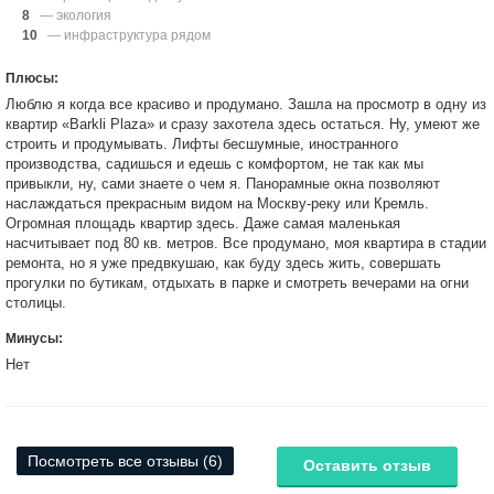
8
— экология
10
— инфраструктура рядом
Плюсы:
Люблю я когда все красиво и продумано. Зашла на просмотр в одну из
квартир «Barkli Plaza» и сразу захотела здесь остаться. Ну, умеют же
строить и продумывать. Лифты бесшумные, иностранного
производства, садишься и едешь с комфортом, не так как мы
привыкли, ну, сами знаете о чем я. Панорамные окна позволяют
наслаждаться прекрасным видом на Москву-реку или Кремль.
Огромная площадь квартир здесь. Даже самая маленькая
насчитывает под 80 кв. метров. Все продумано, моя квартира в стадии
ремонта, но я уже предвкушаю, как буду здесь жить, совершать
прогулки по бутикам, отдыхать в парке и смотреть вечерами на огни
столицы.
Минусы:
Нет
Посмотреть все отзывы (6)
Оставить отзыв