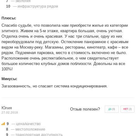
7
— экология
10
— инфраструктура рядом
Плюсы:
Спасибо судьбе, что позволила нам приобрести жилье из категории
элитного. Живем на 5-м этаже, квартира большая, очень уютная.
Отделка очень и очень красивая. У нас три спальни, одну из них
переоборудовали под детскую. Остекление панорамное с красивым
видом на Москву-реку. Магазины, рестораны, кинотеатр, кафе – все
рядом. Подземная парковка, место в стоимость включено не было.
Расположение очень респектабельное, о чем свидетельствует
большое количество клубных домов поблизости. Довольны на все
100%!
Минусы:
Загазованность, но спасает система кондиционирования.
Юлия
Отзыв полезен?
ДА
(
0
)
НЕТ
(
2
)
27.02.2018
9
— цена/качество
8
— местоположение
9
— транспортная доступность