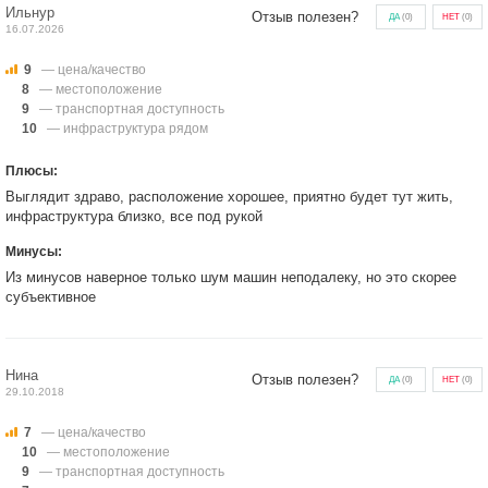
Ильнур
Отзыв полезен?
ДА
(
0
)
НЕТ
(
0
)
16.07.2026
9
— цена/качество
8
— местоположение
9
— транспортная доступность
10
— инфраструктура рядом
Плюсы:
Выглядит здраво, расположение хорошее, приятно будет тут жить,
инфраструктура близко, все под рукой
Минусы:
Из минусов наверное только шум машин неподалеку, но это скорее
субъективное
Нина
Отзыв полезен?
ДА
(
0
)
НЕТ
(
0
)
29.10.2018
7
— цена/качество
10
— местоположение
9
— транспортная доступность