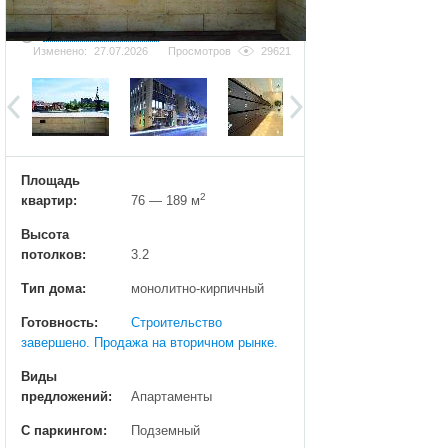
Добавить фотографию
Изменено:
27.07.2026
Просмотров
29621
Площадь
2
квартир:
76 — 189 м
Высота
потолков:
3.2
Тип дома:
монолитно-кирпичный
Готовность:
Строительство
завершено. Продажа на вторичном рынке.
Виды
предложений:
Апартаменты
С паркингом:
Подземный