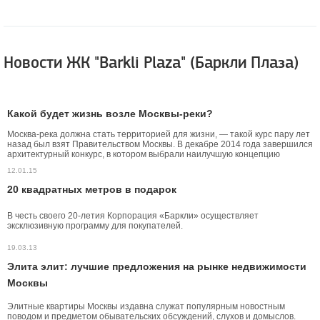
Новости ЖК "Barkli Plaza" (Баркли Плаза)
Какой будет жизнь возле Москвы-реки?
Москва-река должна стать территорией для жизни, — такой курс пару лет
назад был взят Правительством Москвы. В декабре 2014 года завершился
архитектурный конкурс, в котором выбрали наилучшую концепцию
развития территорий вдоль Москвы-реки. Окончательная доработка
12.01.15
проекта должна пройти до апреля 2015 г. Редакция портала
KVARTIRAvMOSKVE.ru знакомит читателей с этим проектом.
20 квадратных метров в подарок
В честь своего 20-летия Корпорация «Баркли» осуществляет
эксклюзивную программу для покупателей.
19.03.13
Элита элит: лучшие предложения на рынке недвижимости
Москвы
Элитные квартиры Москвы издавна служат популярным новостным
поводом и предметом обывательских обсуждений, слухов и домыслов.