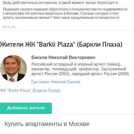
Ведь действительно интересно, в какой момент жилье переходит в
категорию «экстракласс» и чем обоснована необычайно высокая
Редакция нашего издания обратилась к специалистам по недвижимости
стоимость таких предложений в нашей столице?
с вопросами об элитных квартирах в Москве. Сколько сегодня стоит
купить эксклюзивное жилье? Чем такое предложение отличается от
обычных новостроек? Какие есть актуальные предложения на текущий
момент?
06.11.12
Жители ЖК "Barkli Plaza" (Баркли Плаза)
Басков Николай Викторович
Российский эстрадный и оперный артист (певец),
киноактёр, телеведущий, профессор. Заслуженный
артист России (2001), народный артист России (2009).
Где живет Николай Басков
ЖК "Barkli Plaza" (Баркли Плаза)
Добавить жителя
Купить апартаменты в Москве