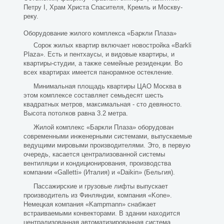
Петру I, Храм Христа Спасителя, Кремль и Москву-
реку.
Оборудование жилого комплекса «Баркли Плаза»
Сорок жилых квартир включает новостройка «Barkli
Plaza». Есть и пентхаусы, и видовые квартиры, и
квартиры-студии, а также семейные резиденции. Во
всех квартирах имеется панорамное остекление.
Минимальная площадь квартиры ЦАО Москва в
этом комплексе составляет семьдесят шесть
квадратных метров, максимальная - сто девяносто.
Высота потолков равна 3.2 метра.
Жилой комплекс «Баркли Плаза»
оборудован
современными инженерными системами, выпускаемые
ведущими мировыми производителями. Это, в первую
очередь, касается централизованной системы
вентиляции и кондиционирования, производства
компании «Galletti» (Италия) и «Daikin» (Бельгия).
Пассажирские и грузовые лифты выпускает
производитель из Финляндии, компания «Kone».
Немецкая компания «Kampmann» снабжает
встраиваемыми конвекторами. В здании находится
централизованная автоматизированная система