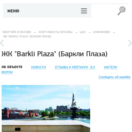
МЕНЮ
КВАРТИРА В МОСКВЕ
→
АПАРТАМЕНТЫ МОСКВЫ
→
ЦАО
→
ХАМОВНИКИ
→
ЖК "BARKLI PLAZA" (БАРКЛИ ПЛАЗА)
ЖК "Barkli Plaza" (Баркли Плаза)
ОБ ОБЪЕКТЕ
НОВОСТИ
ОТЗЫВЫ И РЕЙТИНГИ
8.5
ЖИТЕЛИ
ФОРУМ
Сообщить об ошибке