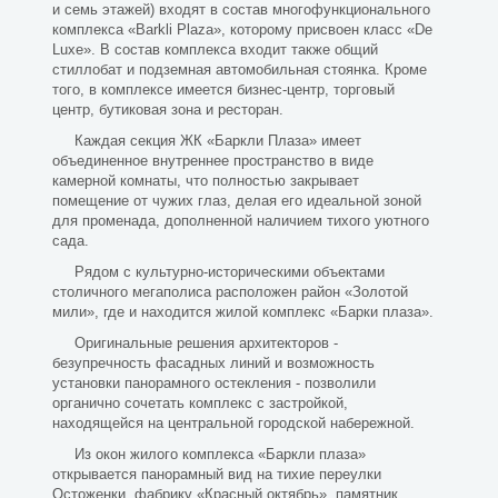
и семь этажей) входят в состав многофункционального
комплекса «Barkli Plaza», которому присвоен класс «De
Luxe». В состав комплекса входит также общий
стиллобат и подземная автомобильная стоянка. Кроме
того, в комплексе имеется бизнес-центр, торговый
центр, бутиковая зона и ресторан.
Каждая секция
ЖК «Баркли Плаза»
имеет
объединенное внутреннее пространство в виде
камерной комнаты, что полностью закрывает
помещение от чужих глаз, делая его идеальной зоной
для променада, дополненной наличием тихого уютного
сада.
Рядом с культурно-историческими объектами
столичного мегаполиса расположен район «Золотой
мили», где и находится жилой комплекс «Барки плаза».
Оригинальные решения архитекторов -
безупречность фасадных линий и возможность
установки панорамного остекления - позволили
органично сочетать комплекс с застройкой,
находящейся на центральной городской набережной.
Из окон жилого комплекса «Баркли плаза»
открывается панорамный вид на тихие переулки
Остоженки, фабрику «Красный октябрь», памятник