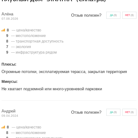
Алёна
Отзыв полезен?
ДА
(
0
)
НЕТ
(
0
)
07.08.2026
8
— цена/качество
9
— местоположение
8
— транспортная доступность
7
— экология
9
— инфраструктура рядом
Плюсы:
Огромные потолки, эксплатируемая терасса, закрытая территория
Минусы:
Не хватает подземной или много-уровневой парковки
Андрей
Отзыв полезен?
ДА
(
0
)
НЕТ
(
0
)
09.04.2024
8
— цена/качество
8
— местоположение