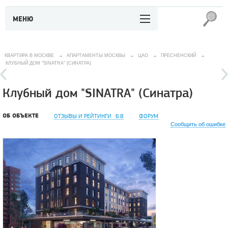
МЕНЮ
КВАРТИРА В МОСКВЕ
→
АПАРТАМЕНТЫ МОСКВЫ
→
ЦАО
→
ПРЕСНЕНСКИЙ
→
КЛУБНЫЙ ДОМ "SINATRA" (СИНАТРА)
Клубный дом "SINATRA" (Синатра)
ОБ ОБЪЕКТЕ
ОТЗЫВЫ И РЕЙТИНГИ
6.8
ФОРУМ
Сообщить об ошибке