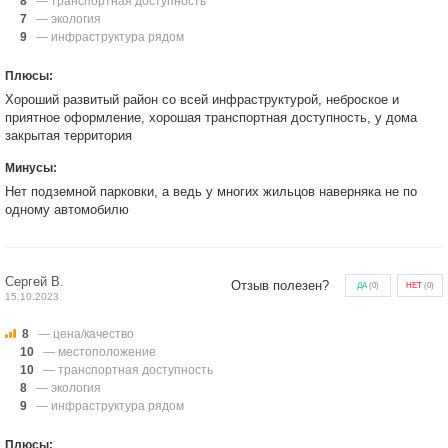
8
— транспортная доступность
7
— экология
9
— инфраструктура рядом
Плюсы:
Хороший развитый район со всей инфраструктурой, неброское и
приятное оформление, хорошая транспортная доступность, у дома
закрытая территория
Минусы:
Нет подземной парковки, а ведь у многих жильцов наверняка не по
одному автомобилю
Сергей В.
Отзыв полезен?
ДА
(
0
)
НЕТ
(
0
)
15.10.2023
8
— цена/качество
10
— местоположение
10
— транспортная доступность
8
— экология
9
— инфраструктура рядом
Плюсы: