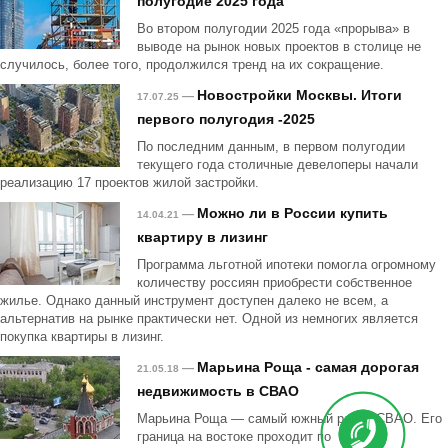
полугодие 2025 года
Во втором полугодии 2025 года «прорыва» в
выводе на рынок новых проектов в столице не
случилось, более того, продолжился тренд на их сокращение.
Новостройки Москвы. Итоги
—
17.07.25
первого полугодия -2025
По последним данным, в первом полугодии
текущего года столичные девелоперы начали
реализацию 17 проектов жилой застройки.
Можно ли в России купить
—
14.04.21
квартиру в лизинг
Программа льготной ипотеки помогла огромному
количеству россиян приобрести собственное
жилье. Однако данный инструмент доступен далеко не всем, а
альтернатив на рынке практически нет. Одной из немногих является
покупка квартиры в лизинг.
Марьина Роща - самая дорогая
—
21.05.18
недвижимость в СВАО
Марьина Роща — самый южный район СВАО. Его
граница на востоке проходит по