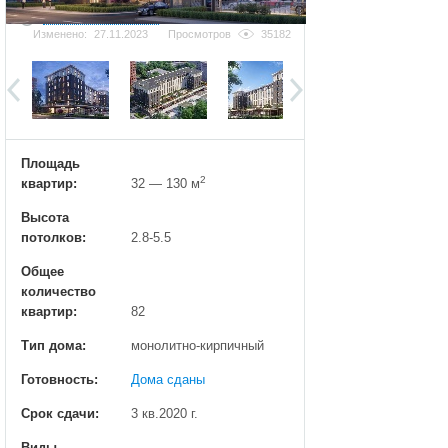
Добавить фотографию
Изменено:
27.11.2023
Просмотров
35182
Площадь
2
квартир:
32 — 130 м
Высота
потолков:
2.8-5.5
Общее
количество
квартир:
82
Тип дома:
монолитно-кирпичный
Готовность:
Дома сданы
Срок сдачи:
3 кв.2020 г.
Виды