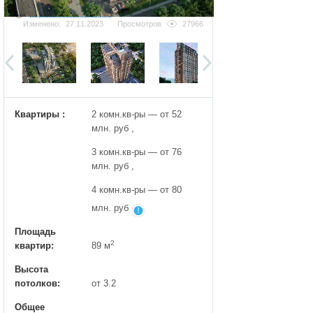
Добавить фотографию
Изменено:
27.11.2023
Просмотров
27966
Квартиры :
2 комн.кв-ры — от 52
млн. руб ,
3 комн.кв-ры — от 76
млн. руб ,
4 комн.кв-ры — от 80
млн. руб
Площадь
2
квартир:
89 м
Высота
потолков:
от 3.2
Общее