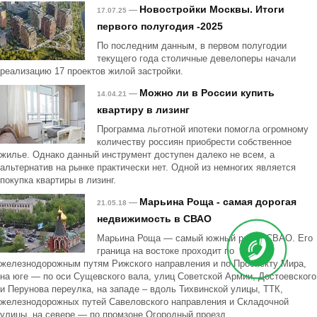
Новостройки Москвы. Итоги
—
17.07.25
первого полугодия -2025
По последним данным, в первом полугодии
текущего года столичные девелоперы начали
реализацию 17 проектов жилой застройки.
Можно ли в России купить
—
14.04.21
квартиру в лизинг
Программа льготной ипотеки помогла огромному
количеству россиян приобрести собственное
жилье. Однако данный инструмент доступен далеко не всем, а
альтернатив на рынке практически нет. Одной из немногих является
покупка квартиры в лизинг.
Марьина Роща - самая дорогая
—
21.05.18
недвижимость в СВАО
Марьина Роща — самый южный район СВАО. Его
граница на востоке проходит по
железнодорожным путям Рижского направления и по Проспекту Мира,
на юге — по оси Сущевского вала, улиц Советской Армии, Достоевского
и Перунова переулка, на западе – вдоль Тихвинской улицы, ТТК,
железнодорожных путей Савеловского направления и Складочной
улицы, на севере — по промзоне Огородный проезд.