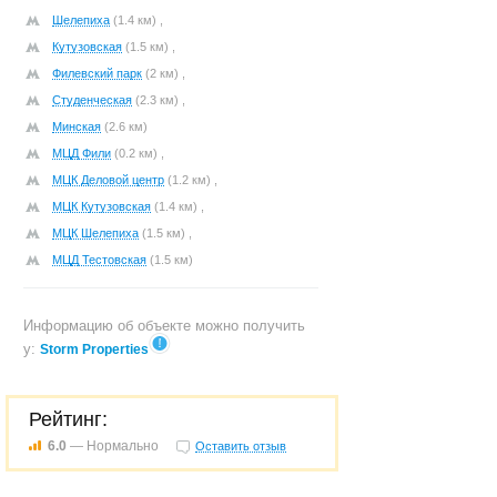
Шелепиха
(1.4 км) ,
Кутузовская
(1.5 км) ,
Филевский парк
(2 км) ,
Студенческая
(2.3 км) ,
Минская
(2.6 км)
МЦД Фили
(0.2 км) ,
МЦК Деловой центр
(1.2 км) ,
МЦК Кутузовская
(1.4 км) ,
МЦК Шелепиха
(1.5 км) ,
МЦД Тестовская
(1.5 км)
Информацию об объекте можно получить
у:
Storm Properties
Рейтинг:
6.0
— Нормально
Оставить отзыв