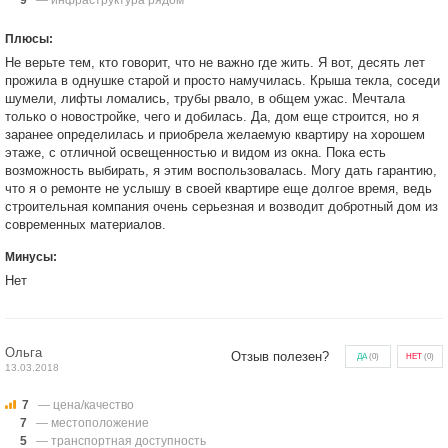
9
— инфраструктура рядом
Плюсы:
Не верьте тем, кто говорит, что не важно где жить. Я вот, десять лет
прожила в однушке старой и просто намучилась. Крыша текла, соседи
шумели, лифты ломались, трубы рвало, в общем ужас. Мечтала
только о новостройке, чего и добилась. Да, дом еще строится, но я
заранее определилась и приобрела желаемую квартиру на хорошем
этаже, с отличной освещенностью и видом из окна. Пока есть
возможность выбирать, я этим воспользовалась. Могу дать гарантию,
что я о ремонте не услышу в своей квартире еще долгое время, ведь
строительная компания очень серьезная и возводит добротный дом из
современных материалов.
Минусы:
Нет
Ольга
Отзыв полезен?
ДА
(
0
)
НЕТ
(
0
)
13.03.2018
7
— цена/качество
7
— местоположение
5
— транспортная доступность