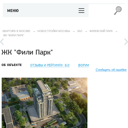
МЕНЮ
КВАРТИРА В МОСКВЕ
→
НОВОСТРОЙКИ МОСКВЫ
→
ЗАО
→
ФИЛЕВСКИЙ ПАРК
→
ЖК "ФИЛИ ПАРК"
ЖК "Фили Парк"
ОБ ОБЪЕКТЕ
ОТЗЫВЫ И РЕЙТИНГИ
6.0
ФОРУМ
Сообщить об ошибке