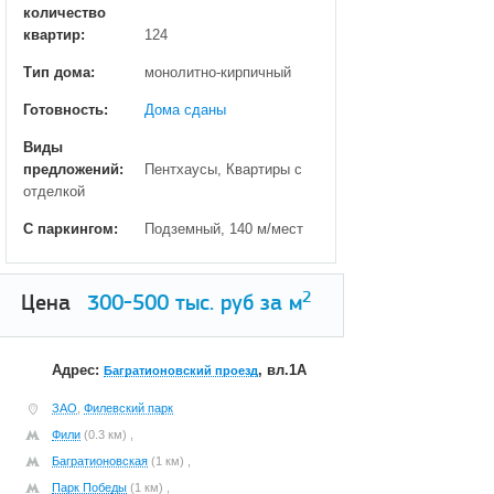
количество
квартир:
124
Тип дома:
монолитно-кирпичный
Готовность:
Дома сданы
Виды
предложений:
Пентхаусы, Квартиры с
отделкой
С паркингом:
Подземный, 140 м/мест
2
Цена
300-500
тыс. руб за м
Адрес:
, вл.1А
Багратионовский проезд
ЗАО
,
Филевский парк
Фили
(0.3 км) ,
Багратионовская
(1 км) ,
Парк Победы
(1 км) ,