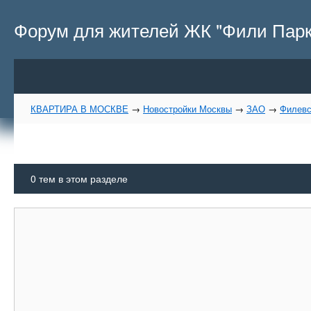
Форум для жителей ЖК "Фили Парк
КВАРТИРА В МОСКВЕ
→
Новостройки Москвы
→
ЗАО
→
Филевс
0
тем в этом разделе