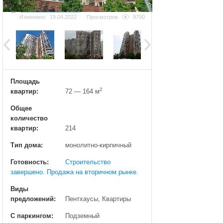
Добавить фотографию
Изменено:
19.04.2022
Просмотров
9790
Площадь
2
квартир:
72 — 164 м
Общее
количество
квартир:
214
Тип дома:
монолитно-кирпичный
Готовность:
Строительство
завершено. Продажа на вторичном рынке.
Виды
предложений:
Пентхаусы, Квартиры
С паркингом:
Подземный