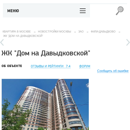
МЕНЮ
КВАРТИРА В МОСКВЕ
→
НОВОСТРОЙКИ МОСКВЫ
→
ЗАО
→
ФИЛИ-ДАВЫДКОВО
→
ЖК "ДОМ НА ДАВЫДКОВСКОЙ"
ЖК "Дом на Давыдковской"
ОБ ОБЪЕКТЕ
ОТЗЫВЫ И РЕЙТИНГИ
7.4
ФОРУМ
Сообщить об ошибке