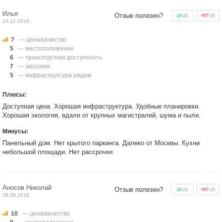
Илья
Отзыв полезен?
ДА
(
0
)
НЕТ
(
0
)
10.12.2016
7
— цена/качество
5
— местоположение
6
— транспортная доступность
7
— экология
5
— инфраструктура рядом
Плюсы:
Доступная цена. Хорошая инфраструктура. Удобные планировки.
Хорошая экология, вдали от крупных магистралей, шума и пыли.
Минусы:
Панельный дом. Нет крытого паркинга. Далеко от Москвы. Кухни
небольшой площади. Нет рассрочки.
Аносов Николай
Отзыв полезен?
ДА
(
0
)
НЕТ
(
0
)
28.09.2016
10
— цена/качество