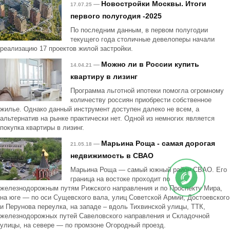
Новостройки Москвы. Итоги
—
17.07.25
первого полугодия -2025
По последним данным, в первом полугодии
текущего года столичные девелоперы начали
реализацию 17 проектов жилой застройки.
Можно ли в России купить
—
14.04.21
квартиру в лизинг
Программа льготной ипотеки помогла огромному
количеству россиян приобрести собственное
жилье. Однако данный инструмент доступен далеко не всем, а
альтернатив на рынке практически нет. Одной из немногих является
покупка квартиры в лизинг.
Марьина Роща - самая дорогая
—
21.05.18
недвижимость в СВАО
Марьина Роща — самый южный район СВАО. Его
граница на востоке проходит по
железнодорожным путям Рижского направления и по Проспекту Мира,
на юге — по оси Сущевского вала, улиц Советской Армии, Достоевского
и Перунова переулка, на западе – вдоль Тихвинской улицы, ТТК,
железнодорожных путей Савеловского направления и Складочной
улицы, на севере — по промзоне Огородный проезд.