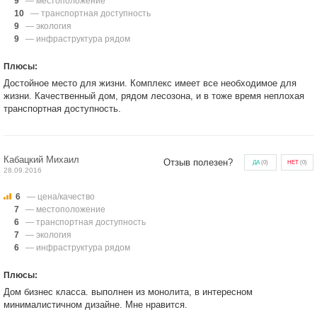
9
— местоположение
10
— транспортная доступность
9
— экология
9
— инфраструктура рядом
Плюсы:
Достойное место для жизни. Комплекс имеет все необходимое для
жизни. Качественный дом, рядом лесозона, и в тоже время неплохая
транспортная доступность.
Кабацкий Михаил
Отзыв полезен?
ДА
(
0
)
НЕТ
(
0
)
28.09.2016
6
— цена/качество
7
— местоположение
6
— транспортная доступность
7
— экология
6
— инфраструктура рядом
Плюсы:
Дом бизнес класса. выполнен из монолита, в интересном
минималистичном дизайне. Мне нравится.