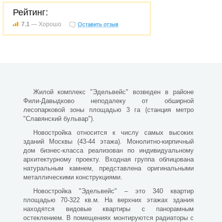
Рейтинг:
7.1
— Хорошо
Оставить отзыв
Жилой комплекс "Эдельвейс" возведен в районе
Фили-Давыдково неподалеку от обширной
лесопарковой зоны площадью 3 га (станция метро
"Славянский бульвар").
Новостройка относится к числу самых высоких
зданий Москвы (43-44 этажа). Монолитно-кирпичный
дом бизнес-класса реализован по индивидуальному
архитектурному проекту. Входная группа облицована
натуральным камнем, представлена оригинальными
металлическими конструкциями.
Новостройка "Эдельвейс" – это 340 квартир
площадью 70-322 кв.м. На верхних этажах здания
находятся видовые квартиры с панорамным
остеклением. В помещениях монтируются радиаторы с