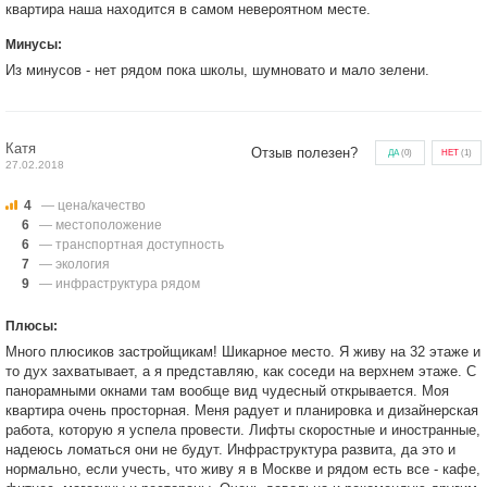
квартира наша находится в самом невероятном месте.
Минусы:
Из минусов - нет рядом пока школы, шумновато и мало зелени.
Катя
Отзыв полезен?
ДА
(
0
)
НЕТ
(
1
)
27.02.2018
4
— цена/качество
6
— местоположение
6
— транспортная доступность
7
— экология
9
— инфраструктура рядом
Плюсы:
Много плюсиков застройщикам! Шикарное место. Я живу на 32 этаже и
то дух захватывает, а я представляю, как соседи на верхнем этаже. С
панорамными окнами там вообще вид чудесный открывается. Моя
квартира очень просторная. Меня радует и планировка и дизайнерская
работа, которую я успела провести. Лифты скоростные и иностранные,
надеюсь ломаться они не будут. Инфраструктура развита, да это и
нормально, если учесть, что живу я в Москве и рядом есть все - кафе,