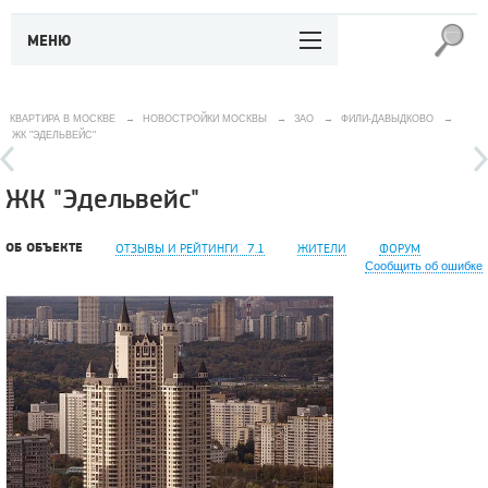
МЕНЮ
КВАРТИРА В МОСКВЕ
→
НОВОСТРОЙКИ МОСКВЫ
→
ЗАО
→
ФИЛИ-ДАВЫДКОВО
→
ЖК "ЭДЕЛЬВЕЙС"
ЖК "Эдельвейс"
ОБ ОБЪЕКТЕ
ОТЗЫВЫ И РЕЙТИНГИ
7.1
ЖИТЕЛИ
ФОРУМ
Сообщить об ошибке