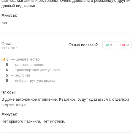
фитнес, магазины и рестораны. Очень довольна и рекомендую другим
данный вид жилья.
Минусы:
нет
Ольга
Отзыв полезен?
ДА
(
0
)
НЕТ
(
0
)
13.12.2016
6
— цена/качество
5
— местоположение
6
— транспортная доступность
5
— экология
5
— инфраструктура рядом
Плюсы:
В доме автономное отопление. Квартиры будут сдаваться с отделкой
под чистовую.
Минусы:
Нет крытого паркинга. Нет ипотеки.