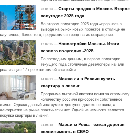
Старты продаж в Москве. Второе
—
20.01.26
полугодие 2025 года
Во втором полугодии 2025 года «прорыва» в
выводе на рынок новых проектов в столице не
случилось, более того, продолжился тренд на их сокращение.
Новостройки Москвы. Итоги
—
17.07.25
первого полугодия -2025
По последним данным, в первом полугодии
текущего года столичные девелоперы начали
реализацию 17 проектов жилой застройки.
Можно ли в России купить
—
14.04.21
квартиру в лизинг
Программа льготной ипотеки помогла огромному
количеству россиян приобрести собственное
жилье. Однако данный инструмент доступен далеко не всем, а
альтернатив на рынке практически нет. Одной из немногих является
покупка квартиры в лизинг.
Марьина Роща - самая дорогая
—
21.05.18
недвижимость в СВАО