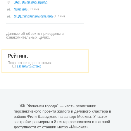
ЗАО
,
Фили-Давыдково
Минская
(0.1 км)
МЦД Славянский бульвар
(1.7 км)
Данные об объекте приведены в
ознакомительных целях.
Рейтинг:
Пока нет ни одного отзыва
Оставить отзыв
ЖК "Феномен города" — часть реализации
перспективного проекта жилого и делового кластера в
районе Фили-Давыдково на западе Москвы. Участок
застройки размером в 8 гектар расположен в шаговой
доступности от станции метро «Минская».