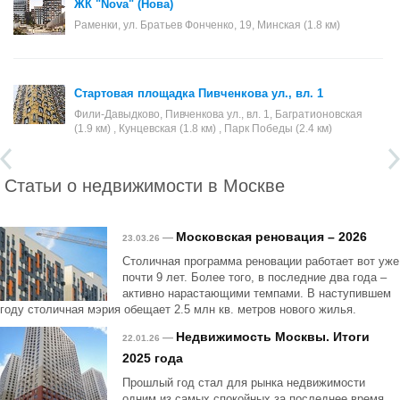
ЖК "Nova" (Нова)
Раменки, ул. Братьев Фонченко, 19, Минская (1.8 км)
Стартовая площадка Пивченкова ул., вл. 1
Фили-Давыдково, Пивченкова ул., вл. 1, Багратионовская
(1.9 км) , Кунцевская (1.8 км) , Парк Победы (2.4 км)
Статьи о недвижимости в Москве
Московская реновация – 2026
—
23.03.26
Столичная программа реновации работает вот уже
почти 9 лет. Более того, в последние два года –
активно нарастающими темпами. В наступившем
году столичная мэрия обещает 2.5 млн кв. метров нового жилья.
Недвижимость Москвы. Итоги
—
22.01.26
2025 года
Прошлый год стал для рынка недвижимости
одним из самых спокойных за последнее время.