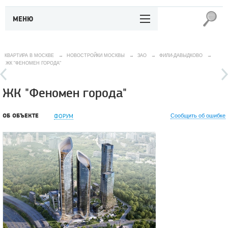
МЕНЮ
КВАРТИРА В МОСКВЕ
→
НОВОСТРОЙКИ МОСКВЫ
→
ЗАО
→
ФИЛИ-ДАВЫДКОВО
→
ЖК "ФЕНОМЕН ГОРОДА"
ЖК "Феномен города"
ОБ ОБЪЕКТЕ
ФОРУМ
Сообщить об ошибке