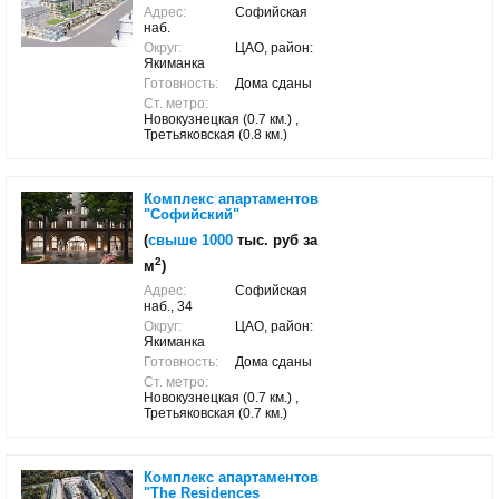
Адрес:
Софийская
наб.
Округ:
ЦАО, район:
Якиманка
Готовность:
Дома сданы
Ст. метро:
Новокузнецкая (0.7 км.) ,
Третьяковская (0.8 км.)
Комплекс апартаментов
"Софийский"
(
свыше 1000
тыс. руб за
2
м
)
Адрес:
Софийская
наб., 34
Округ:
ЦАО, район:
Якиманка
Готовность:
Дома сданы
Ст. метро:
Новокузнецкая (0.7 км.) ,
Третьяковская (0.7 км.)
Комплекс апартаментов
"The Residences