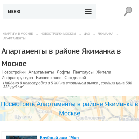
МЕНЮ
КВАРТИРА В МОСКВЕ
→
НОВОСТРОЙКИ МОСКВЫ
→
ЦАО
→
ЯКИМАНКА
→
АПАРТАМЕНТЫ
Апартаменты в районе Якиманка в
Москве
Новостройки
Апартаменты
Лофты
Пентхаусы
Жители
Инфраструктура
Бизнес-класс
С отделкой
Найдено 8 новостройки и 5 ЖК на вторичном рынке , средняя цена 588
2
333 руб / м
.
Посмотреть Апартаменты в районе Якиманка в
Москве
Клубный дом "Mon