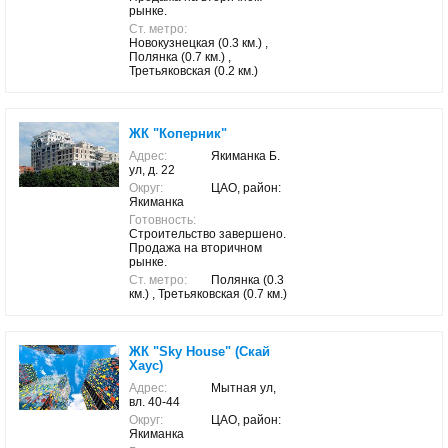
рынке.
Ст. метро:
Новокузнецкая (0.3 км.) ,
Полянка (0.7 км.) ,
Третьяковская (0.2 км.)
ЖК "Коперник"
Адрес:
Якиманка Б.
ул, д. 22
Округ:
ЦАО, район:
Якиманка
Готовность:
Строительство завершено.
Продажа на вторичном
рынке.
Ст. метро:
Полянка (0.3
км.) , Третьяковская (0.7 км.)
ЖК "Sky House" (Скай
Хаус)
Адрес:
Мытная ул,
вл. 40-44
Округ:
ЦАО, район:
Якиманка