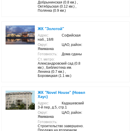
Добрынинская (0.8 км.) ,
Октябрьская (0.12 км.) ,
Полянка (0.9 км.)
ЖК "Золотой"
Адрес:
Софийская
наб., 18/8
Округ:
ЦАО, район:
Якиманка
Готовность:
Дома сданы
Ст. метро:
Александровский сад (0.8
км.) , Библиотека им.
Ленина (0.7 км.) ,
Боровицкая (1.1 км.)
ЖК "Novel House" (Новел
Хаус)
Адрес:
Кадашевский
3-й пер, д.5, стр.1
Округ:
ЦАО, район:
Якиманка
Готовность:
Строительство завершено.
Продажа на вторичном