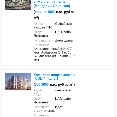
at Mandarin Oriental"
(Мандарин Ориентал)
(
свыше 1000
тыс. руб за
2
м
)
Адрес:
Софийская
наб., вл 4-10
Округ:
ЦАО, район:
Якиманка
Готовность:
Дома сданы
Ст. метро:
Александровский сад (0.7
км.) , Арбатская (0.9 км.) ,
Библиотека им. Ленина (0.7
км.)
Комплекс апартаментов
"CULT" (Культ)
2
(
700-1000
тыс. руб за м
)
Адрес:
Ленинский
пр., 2
Округ:
ЦАО, район:
Якиманка
Готовность:
Идет
строительство
Ст. метро: