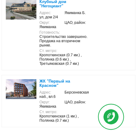
Клубный дом
"Негоциант"
Адрес:
Якиманка Б.
ул, дом 2/4
Округ:
ЦАО, район:
Якиманка
Готовность:
Строительство завершено.
Продажа на вторичном
рынке.
Ст. метро:
Кропоткинская (0.7 км.) ,
Полянка (0.6 км.) ,
Третьяковская (0.7 км.)
ЖК "Первый на
Красном"
Адрес:
Берсеневская
наб., вл.6
Округ:
ЦАО, район:
Якиманка
Ст. метро:
Кропоткинская (1 км.) ,
Полянка (0.7 км.)