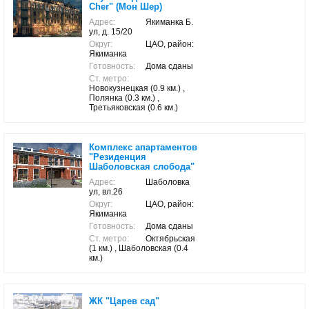
Cher" (Мон Шер)
Адрес:
Якиманка Б.
ул, д. 15/20
Округ:
ЦАО, район:
Якиманка
Готовность:
Дома сданы
Ст. метро:
Новокузнецкая (0.9 км.) ,
Полянка (0.3 км.) ,
Третьяковская (0.6 км.)
Комплекс апартаментов
"Резиденция
Шаболовская слобода"
Адрес:
Шаболовка
ул, вл.26
Округ:
ЦАО, район:
Якиманка
Готовность:
Дома сданы
Ст. метро:
Октябрьская
(1 км.) , Шаболовская (0.4
км.)
ЖК "Царев сад"