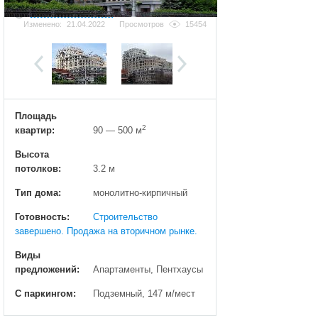
Добавить фотографию
Изменено:
21.04.2022
Просмотров
15454
Площадь
2
квартир:
90 — 500 м
Высота
потолков:
3.2 м
Тип дома:
монолитно-кирпичный
Готовность:
Строительство
завершено. Продажа на вторичном рынке.
Виды
предложений:
Апартаменты, Пентхаусы
С паркингом:
Подземный, 147 м/мест