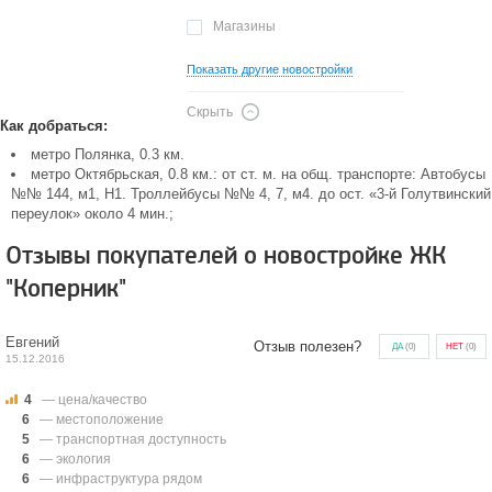
Магазины
Показать другие новостройки
Скрыть
Как добраться:
метро Полянка, 0.3 км.
метро Октябрьская, 0.8 км.: от ст. м. на общ. транспорте: Автобусы
№№ 144, м1, Н1. Троллейбусы №№ 4, 7, м4. до ост. «3-й Голутвинский
переулок» около 4 мин.;
Отзывы покупателей о новостройке ЖК
"Коперник"
Евгений
Отзыв полезен?
ДА
(
0
)
НЕТ
(
0
)
15.12.2016
4
— цена/качество
6
— местоположение
5
— транспортная доступность
6
— экология
6
— инфраструктура рядом