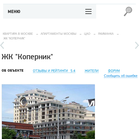
МЕНЮ
КВАРТИРА В МОСКВЕ
→
АПАРТАМЕНТЫ МОСКВЫ
→
ЦАО
→
ЯКИМАНКА
→
ЖК "КОПЕРНИК"
ЖК "Коперник"
ОБ ОБЪЕКТЕ
ОТЗЫВЫ И РЕЙТИНГИ
5.4
ЖИТЕЛИ
ФОРУМ
Сообщить об ошибке