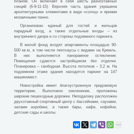
планом. Он включает в себя шесть разноэтажных
секций (6-9-11-15). Верхняя часть здания украшена
архитектурными элементами в виде «солнц» и яркими
мозаичными панно.
Организован единый для гостей и жильцов
парадный вход, а также отдельные входы – из
внутреннего двора и со стороны подземного паркинга.
В жилой фонд входят апартаменты площадью 90-
500 кв.м, в том числе пентхаусы с видами на Кремль.
В них выполняется панорамное остекление.
Помещения сдаются застройщиком без отделки.
Планировка – свободная. Высота потолков – 3,2 м. На
подземном этаже здания находится паркинг на 147
машиномест.
Новостройка имеет благоустроенную придомовую
территорию. Выполнено озеленение, проложены
широкие пешеходные дорожки. Неподалеку расположен
двухэтажный спортивный центр с бассейнами, саунами,
залами аэробики, а также бары, кафе, кофейни,
детские сады и школы.