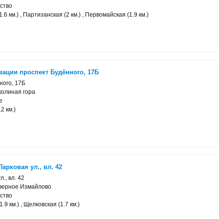
ство
6 км.) , Партизанская (2 км.) , Первомайская (1.9 км.)
вации проспект Будённого, 17Б
ного, 17Б
колиная гора
е
2 км.)
арковая ул., вл. 42
., вл. 42
еверное Измайлово
ство
9 км.) , Щелковская (1.7 км.)