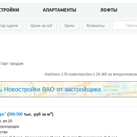
СТРОЙКИ
АПАРТАМЕНТЫ
ЛОФТЫ
Год сдачи
Цена за м2
Цена
Комнаты
тарт продаж
Найдено 176 новостройки и 56 ЖК на вторичном рын
ь Новостройки ВАО от застройщика
2
рк"
(
300-500
тыс. руб за м
)
, вл.20
трогородок
ство