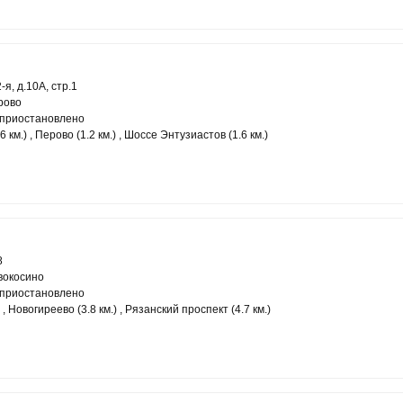
я, д.10А, стр.1
рово
 приостановлено
 км.) , Перово (1.2 км.) , Шоссе Энтузиастов (1.6 км.)
8
вокосино
 приостановлено
 , Новогиреево (3.8 км.) , Рязанский проспект (4.7 км.)