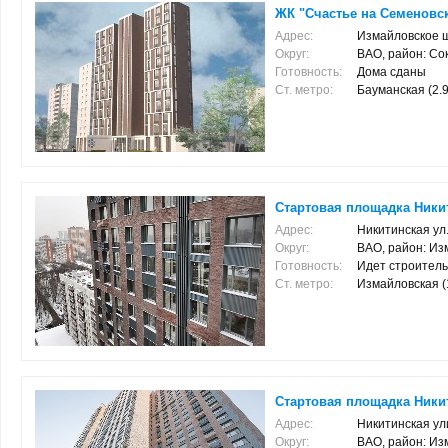
ЖК "Счастье на Семеновс
Адрес:
Измайловское ш
Округ:
ВАО, район: Со
Готовность:
Дома сданы
Ст. метро:
Бауманская (2.9
Стартовая площадка Никити
Адрес:
Никитинская ул.,
Округ:
ВАО, район: Из
Готовность:
Идет строитель
Ст. метро:
Измайловская (1.
Стартовая площадка Никит
Адрес:
Никитинская ул
Округ:
ВАО, район: Из