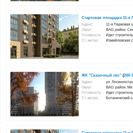
Стартовая площадка 11-я П
Адрес:
11-я Парковая ул
Округ:
ВАО, район: С
Готовность:
Идет строитель
Ст. метро:
Измайловская (2.
ЖК "Сказочный лес"
(
200-
Адрес:
ул. Лосиноостро
Округ:
ВАО, район: Ме
Готовность:
Идет строитель
Ст. метро:
Ботанический са
Стартовая площадка 11-я П