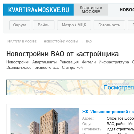
Квартиры в
НОВО
МОСКВЕ
Округа
Район
Метро / МЦК
Готовность
КВАРТИРА В МОСКВЕ
→
НОВОСТРОЙКИ МОСКВЫ
→
ВАО
Новостройки ВАО от застройщика
Новостройки
Апартаменты
Реновация
Жители
Инфраструктура
С
Эконом-класс
Бизнес-класс
С отделкой
Посмотрет
ЖК "Лосиноостровский па
Адрес:
Открытое шоссе
Округ:
ВАО, район: Ме
Готовность:
Идет строитель