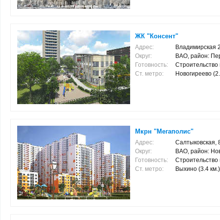
ЖК "Консент"
Адрес:
Владимирская 2-
Округ:
ВАО, район: Пе
Готовность:
Строительство
Ст. метро:
Новогиреево (2.6
Мкрн "Мегаполис"
Адрес:
Салтыковская, 
Округ:
ВАО, район: Но
Готовность:
Строительство
Ст. метро:
Выхино (3.4 км.)