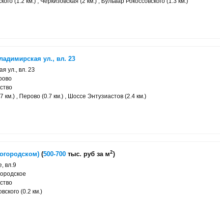
го (1.2 км.) , Черкизовская (2 км.) , Бульвар Рокоссовского (1.3 км.)
ладимирская ул., вл. 23
я ул., вл. 23
рово
ство
 км.) , Перово (0.7 км.) , Шоссе Энтузиастов (2.4 км.)
2
Богородском)
(
500-700
тыс. руб за м
)
, вл.9
городское
ство
вского (0.2 км.)