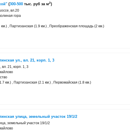
2
кой"
(
300-500
тыс. руб за м
)
оссе, вл.20
колиная гора
 км.) , Партизанская (1.9 км.) , Преображенская площадь (2 км.)
нская ул., вл. 21, корп. 1, 3
 вл. 21, корп. 1, 3
майлово
ство
7 км.) , Партизанская (2.1 км.) , Первомайская (1.8 км.)
инская улица, земельный участок 19/1/2
ица, земельный участок 19/1/2
майлово