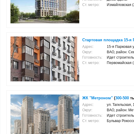
Ст. метро:
Измайловская (2
Стартовая площадка 15-я П
Адрес:
15-я Парковая у
Округ:
ВАО, район: С
Готовность:
Идет строитель
Ст. метро:
Первомайская (2.
ЖК "Метроном"
(
300-500
ты
Адрес:
ул. Тагильская, 
Округ:
ВАО, район: Ме
Готовность:
Идет строитель
Ст. метро:
Бульвар Рокоссо