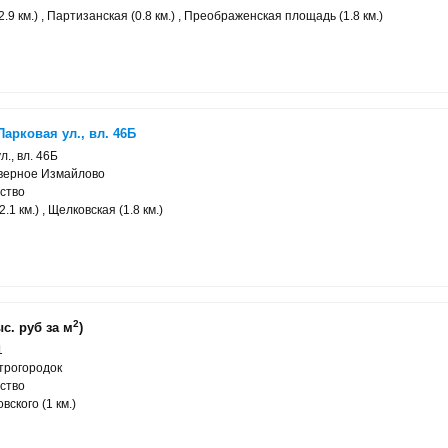
.9 км.) , Партизанская (0.8 км.) , Преображенская площадь (1.8 км.)
арковая ул., вл. 46Б
л., вл. 46Б
еверное Измайлово
ство
1 км.) , Щелковская (1.8 км.)
2
с. руб за м
)
1
трогородок
ство
вского (1 км.)