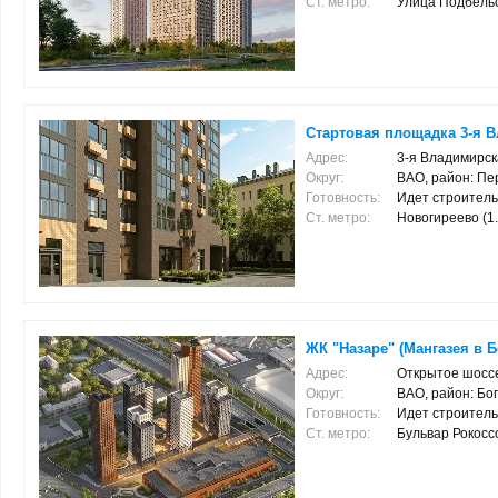
Ст. метро:
Улица Подбельско
Стартовая площадка 3-я В
Адрес:
3-я Владимирска
Округ:
ВАО, район: Пе
Готовность:
Идет строитель
Ст. метро:
Новогиреево (1.7
ЖК "Назаре" (Мангазея в 
Адрес:
Открытое шоссе
Округ:
ВАО, район: Бо
Готовность:
Идет строитель
Ст. метро:
Бульвар Рокоссо