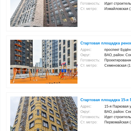
Готовность:
Идет строитель
Ст. метро:
Измайловская (1.
Стартовая площадка рено
Адрес:
проспект Будён
Округ:
ВАО, район: Со
Готовность:
Проектировани
Ст. метро:
Семеновская (1.
Стартовая площадка 15-я П
Адрес:
15-я Парковая ул
Округ:
ВАО, район: С
Готовность:
Идет строитель
Ст. метро:
Первомайская (1.