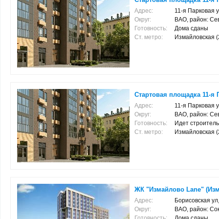
Адрес:
11-я Парковая ул
Округ:
ВАО, район: С
Готовность:
Дома сданы
Ст. метро:
Измайловская (2.
Стартовая площадка 11-я П
Адрес:
11-я Парковая ул
Округ:
ВАО, район: С
Готовность:
Идет строитель
Ст. метро:
Измайловская (2.
ЖК "Измайлово Lane" (Из
Адрес:
Борисовская ул,
Округ:
ВАО, район: Со
Готовность:
Дома сданы