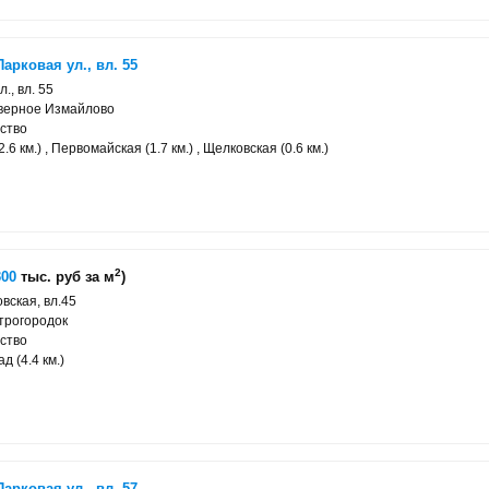
арковая ул., вл. 55
., вл. 55
еверное Измайлово
ство
6 км.) , Первомайская (1.7 км.) , Щелковская (0.6 км.)
2
300
тыс. руб за м
)
вская, вл.45
трогородок
ство
д (4.4 км.)
арковая ул., вл. 57