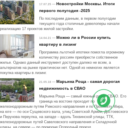
Новостройки Москвы. Итоги
—
17.07.25
первого полугодия -2025
По последним данным, в первом полугодии
текущего года столичные девелоперы начали
реализацию 17 проектов жилой застройки.
Можно ли в России купить
—
14.04.21
квартиру в лизинг
Программа льготной ипотеки помогла огромному
количеству россиян приобрести собственное
жилье. Однако данный инструмент доступен далеко не всем, а
альтернатив на рынке практически нет. Одной из немногих является
покупка квартиры в лизинг.
Марьина Роща - самая дорогая
—
21.05.18
недвижимость в СВАО
Марьина Роща — самый южный район СВАО. Его
граница на востоке проходит по
железнодорожным путям Рижского направления и по Проспекту Мира,
на юге — по оси Сущевского вала, улиц Советской Армии, Достоевского
и Перунова переулка, на западе – вдоль Тихвинской улицы, ТТК,
железнодорожных путей Савеловского направления и Складочной
улицы, на севере — по промзоне Огородный проезд.