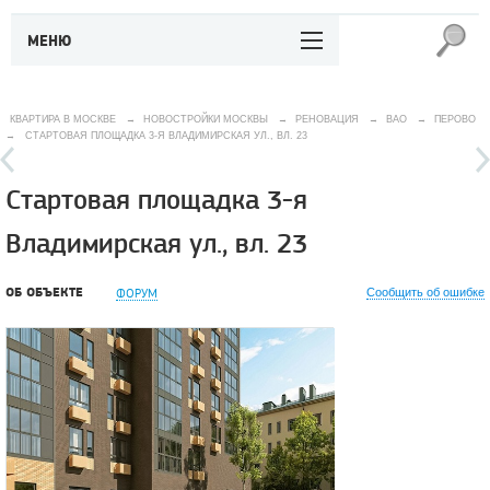
МЕНЮ
КВАРТИРА В МОСКВЕ
→
НОВОСТРОЙКИ МОСКВЫ
→
РЕНОВАЦИЯ
→
ВАО
→
ПЕРОВО
→
СТАРТОВАЯ ПЛОЩАДКА 3-Я ВЛАДИМИРСКАЯ УЛ., ВЛ. 23
Стартовая площадка 3-я
Владимирская ул., вл. 23
ОБ ОБЪЕКТЕ
ФОРУМ
Сообщить об ошибке