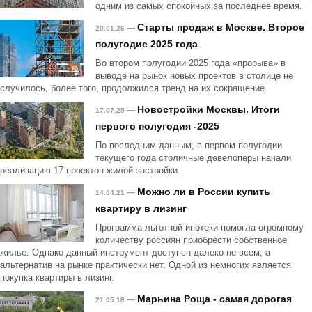
одним из самых спокойных за последнее время.
Старты продаж в Москве. Второе
—
20.01.26
полугодие 2025 года
Во втором полугодии 2025 года «прорыва» в
выводе на рынок новых проектов в столице не
случилось, более того, продолжился тренд на их сокращение.
Новостройки Москвы. Итоги
—
17.07.25
первого полугодия -2025
По последним данным, в первом полугодии
текущего года столичные девелоперы начали
реализацию 17 проектов жилой застройки.
Можно ли в России купить
—
14.04.21
квартиру в лизинг
Программа льготной ипотеки помогла огромному
количеству россиян приобрести собственное
жилье. Однако данный инструмент доступен далеко не всем, а
альтернатив на рынке практически нет. Одной из немногих является
покупка квартиры в лизинг.
Марьина Роща - самая дорогая
—
21.05.18