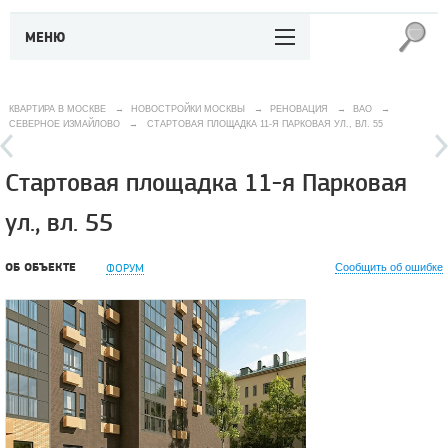
МЕНЮ
КВАРТИРА В МОСКВЕ
→
НОВОСТРОЙКИ МОСКВЫ
→
РЕНОВАЦИЯ
→
ВАО
→
СЕВЕРНОЕ ИЗМАЙЛОВО
→
СТАРТОВАЯ ПЛОЩАДКА 11-Я ПАРКОВАЯ УЛ., ВЛ. 55
Стартовая площадка 11-я Парковая
ул., вл. 55
ОБ ОБЪЕКТЕ
ФОРУМ
Сообщить об ошибке