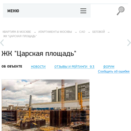
МЕНЮ
КВАРТИРА В МОСКВЕ
→
АПАРТАМЕНТЫ МОСКВЫ
→
САО
→
БЕГОВОЙ
→
ЖК "ЦАРСКАЯ ПЛОЩАДЬ"
ЖК "Царская площадь"
ОБ ОБЪЕКТЕ
НОВОСТИ
ОТЗЫВЫ И РЕЙТИНГИ
9.3
ФОРУМ
Сообщить об ошибке