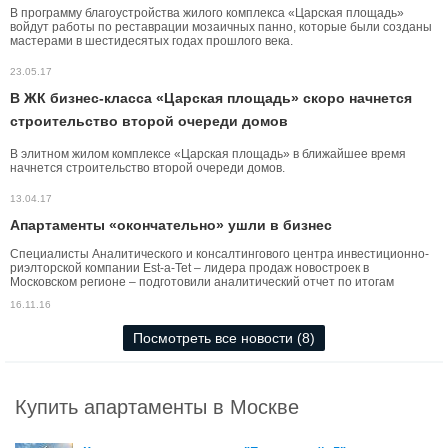
В программу благоустройства жилого комплекса «Царская площадь»
войдут работы по реставрации мозаичных панно, которые были созданы
мастерами в шестидесятых годах прошлого века.
23.05.17
В ЖК бизнес-класса «Царская площадь» скоро начнется
строительство второй очереди домов
В элитном жилом комплексе «Царская площадь» в ближайшее время
начнется строительство второй очереди домов.
13.04.17
Апартаменты «окончательно» ушли в бизнес
Специалисты Аналитического и консалтингового центра инвестиционно-
риэлторской компании Est-a-Tet – лидера продаж новостроек в
Московском регионе – подготовили аналитический отчет по итогам
октября 2016 года на рынке апартаментов в «старых» границах Москвы.
16.11.16
Посмотреть все новости (8)
Купить апартаменты в Москве