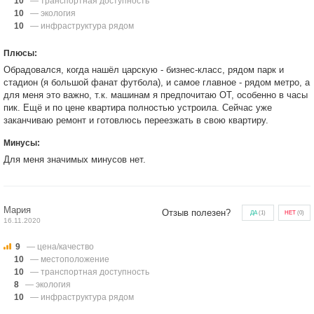
10
— транспортная доступность
10
— экология
10
— инфраструктура рядом
Плюсы:
Обрадовался, когда нашёл царскую - бизнес-класс, рядом парк и
стадион (я большой фанат футбола), и самое главное - рядом метро, а
для меня это важно, т.к. машинам я предпочитаю ОТ, особенно в часы
пик. Ещё и по цене квартира полностью устроила. Сейчас уже
заканчиваю ремонт и готовлюсь переезжать в свою квартиру.
Минусы:
Для меня значимых минусов нет.
Мария
Отзыв полезен?
ДА
(
1
)
НЕТ
(
0
)
16.11.2020
9
— цена/качество
10
— местоположение
10
— транспортная доступность
8
— экология
10
— инфраструктура рядом