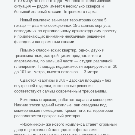
в 10 минутах пешего хода. Неплоха и экологическая
ситуация — рядом имеется несколько скверов и
большой зеленый массив Петровского парка.
Новый комплекс занимает территорию более 5
гектар — два многосекционных 15-этажных корпуса,
возводимых по оригинальному архитектурному проекту
и привлекающих внимание необычным решением
фасадов и панорамными окнами.
Помимо классических квартир, одно-, двух- и
трехкомнатных, застройщиком предлагаются и
апартаменты, по большей части — студии различной
планировки. Площадь недвижимости варьируется от 30
до 101 кв. метра, высота потолков — 3 метра.
Сдаются квартиры в ЖК «Царская площадь» без
внутренней отделки, инженерные решения
соответствуют самым современным требованиям.
Комплекс огорожен, работает охрана и консьержи.
Нижние этажи зданий нежилые, они отведены под
коммерческие помещения. Кроме того, на территории
располагается прекрасный ресторан.
«Изюминкой» же нового комплекса станет огромный
двор с центральной площадью с фонтанами,