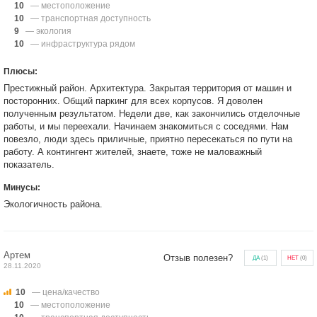
10
— местоположение
10
— транспортная доступность
9
— экология
10
— инфраструктура рядом
Плюсы:
Престижный район. Архитектура. Закрытая территория от машин и
посторонних. Общий паркинг для всех корпусов. Я доволен
полученным результатом. Недели две, как закончились отделочные
работы, и мы переехали. Начинаем знакомиться с соседями. Нам
повезло, люди здесь приличные, приятно пересекаться по пути на
работу. А контингент жителей, знаете, тоже не маловажный
показатель.
Минусы:
Экологичность района.
Артем
Отзыв полезен?
ДА
(
1
)
НЕТ
(
0
)
28.11.2020
10
— цена/качество
10
— местоположение