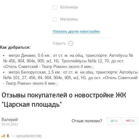
Больницы
Магазины
Показать другие новостройки
Скрыть
Как добраться:
метро Динамо, 0.6 км.: от ст. м. на общ. транспорте: Автобусы №
№ 456, 904, 904к, 905, м1, Н1. Троллейбусы №№ 12, 70. до ост.
«Отель Советский - Театр Ромэн» около 4 мин.;
метро Белорусская, 1.5 км.: от ст. м. на общ. транспорте: Автобусы
№№ 101, 27, 456, 84, 904, 904к, 905, м1, Н1. до ост. «Отель Советский
- Театр Ромэн» около 6 мин.;
Отзывы покупателей о новостройке ЖК
"Царская площадь"
Валерий
Отзыв полезен?
ДА
(
1
)
НЕТ
(
0
)
09.01.2021
8
— цена/качество