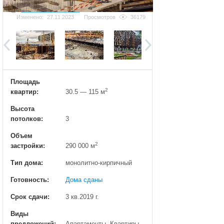
Добавить фотографию
Изменено:
27.11.2023
Просмотров
36179
Площадь
2
квартир:
30.5 — 115 м
Высота
потолков:
3
Объем
2
застройки:
290 000 м
Тип дома:
монолитно-кирпичный
Готовность:
Дома сданы
Срок сдачи:
3 кв.2019 г.
Виды
предложений:
Апартаменты, Квартиры