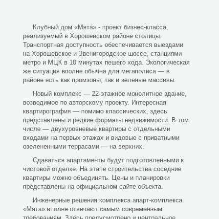
Клубный дом «Мята» - проект бизнес-класса,
реализуемый в Хорошевском районе столицы.
Транспортная доступность обеспечивается выездами
на Хорошевское и Звенигородское шоссе, станциями
метро и МЦК в 10 минутах пешего хода. Экологическая
же ситуация вполне обычна для мегаполиса — в
районе есть как промзоны, так и зеленые массивы.
Новый комплекс — 22-этажное монолитное здание,
возводимое по авторскому проекту. Интересная
квартирография — помимо классических, здесь
представлены и редкие форматы недвижимости. В том
числе — двухуровневые квартиры с отдельными
входами на первых этажах и видовые с приватными
озелененными террасами — на верхних.
Сдаваться апартаменты будут подготовленными к
чистовой отделке. На этапе строительства соседние
квартиры можно объединять. Цены и планировки
представлены на официальном сайте объекта.
Инженерные решения комплекса апарт-комплекса
«Мята» вполне отвечают самым современным
требованиям. Здесь предусмотрено и центральное