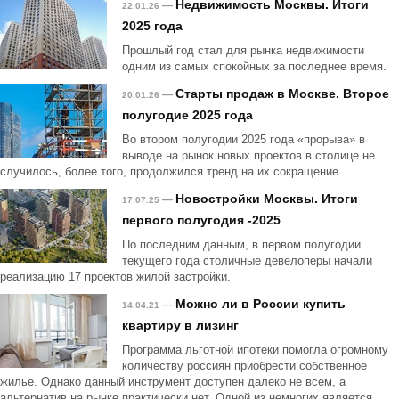
Недвижимость Москвы. Итоги
—
22.01.26
2025 года
Прошлый год стал для рынка недвижимости
одним из самых спокойных за последнее время.
Старты продаж в Москве. Второе
—
20.01.26
полугодие 2025 года
Во втором полугодии 2025 года «прорыва» в
выводе на рынок новых проектов в столице не
случилось, более того, продолжился тренд на их сокращение.
Новостройки Москвы. Итоги
—
17.07.25
первого полугодия -2025
По последним данным, в первом полугодии
текущего года столичные девелоперы начали
реализацию 17 проектов жилой застройки.
Можно ли в России купить
—
14.04.21
квартиру в лизинг
Программа льготной ипотеки помогла огромному
количеству россиян приобрести собственное
жилье. Однако данный инструмент доступен далеко не всем, а
альтернатив на рынке практически нет. Одной из немногих является