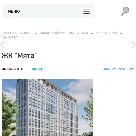
МЕНЮ
КВАРТИРА В МОСКВЕ
→
НОВОСТРОЙКИ МОСКВЫ
→
САО
→
ХОРОШЕВСКИЙ
→
ЖК "МЯТА"
ЖК "Мята"
ОБ ОБЪЕКТЕ
ФОРУМ
Сообщить об ошибке