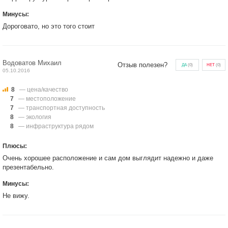
Минусы:
Дороговато, но это того стоит
Водоватов Михаил
Отзыв полезен?
ДА
(
0
)
НЕТ
(
0
)
05.10.2016
8
— цена/качество
7
— местоположение
7
— транспортная доступность
8
— экология
8
— инфраструктура рядом
Плюсы:
Очень хорошее расположение и сам дом выглядит надежно и даже
презентабельно.
Минусы:
Не вижу.