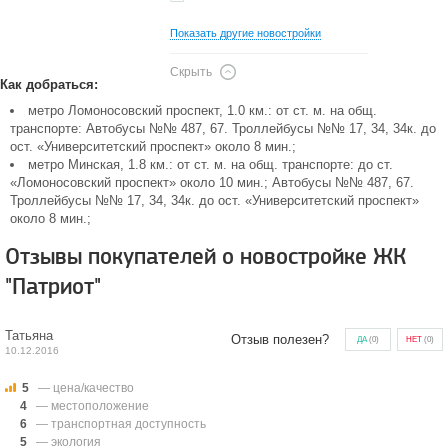
Показать другие новостройки
Скрыть
Как добраться:
метро Ломоносовский проспект, 1.0 км.: от ст. м. на общ.
транспорте: Автобусы №№ 487, 67. Троллейбусы №№ 17, 34, 34к. до
ост. «Университетский проспект» около 8 мин.;
метро Минская, 1.8 км.: от ст. м. на общ. транспорте: до ст.
«Ломоносовский проспект» около 10 мин.; Автобусы №№ 487, 67.
Троллейбусы №№ 17, 34, 34к. до ост. «Университетский проспект»
около 8 мин.;
Отзывы покупателей о новостройке ЖК
"Патриот"
Татьяна
Отзыв полезен?
ДА
(
0
)
НЕТ
(
0
)
10.12.2016
5
— цена/качество
4
— местоположение
6
— транспортная доступность
5
— экология