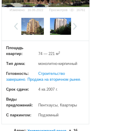
Добавить фотографию
Изменено:
16.06.2022
Просмотров
16761
Площадь
2
квартир:
74 — 221 м
Тип дома:
монолитно-кирпичный
Готовность:
Строительство
завершено. Продажа на вторичном рынке.
Срок сдачи:
4 кв.2007 г.
Виды
предложений:
Пентхаусы, Квартиры
С паркингом:
Подземный
Адрес:
, д. 16
Университетский просп