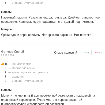
5
— инфраструктура рядом
Плюсы:
Наземный паркинг. Развитая инфраструктура. Удобное транспортное
сообщение. Квартиры будут сдаваться с отделкой под чистовую.
Минусы:
Сроки сдачи переносились. Нет крытого паркинга. Нет ипотеки.
Фетисов Сергей
Отзыв полезен?
ДА
(
0
)
НЕТ
(
0
)
05.10.2016
8
— цена/качество
8
— местоположение
7
— транспортная доступность
7
— экология
8
— инфраструктура рядом
Плюсы:
Монолитно-кирпичный дом переменной этажности с парковкой на
охраняемой территории. Тихое место с хорошо развитой
инфраструктурой и транспортной развязкой.