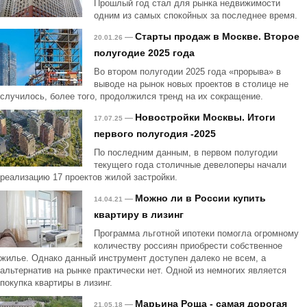
Прошлый год стал для рынка недвижимости
одним из самых спокойных за последнее время.
Старты продаж в Москве. Второе
—
20.01.26
полугодие 2025 года
Во втором полугодии 2025 года «прорыва» в
выводе на рынок новых проектов в столице не
случилось, более того, продолжился тренд на их сокращение.
Новостройки Москвы. Итоги
—
17.07.25
первого полугодия -2025
По последним данным, в первом полугодии
текущего года столичные девелоперы начали
реализацию 17 проектов жилой застройки.
Можно ли в России купить
—
14.04.21
квартиру в лизинг
Программа льготной ипотеки помогла огромному
количеству россиян приобрести собственное
жилье. Однако данный инструмент доступен далеко не всем, а
альтернатив на рынке практически нет. Одной из немногих является
покупка квартиры в лизинг.
Марьина Роща - самая дорогая
—
21.05.18