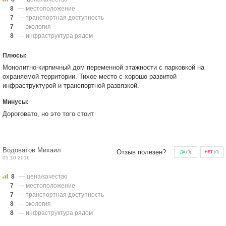
8
— местоположение
7
— транспортная доступность
7
— экология
8
— инфраструктура рядом
Плюсы:
Монолитно-кирпичный дом переменной этажности с парковкой на
охраняемой территории. Тихое место с хорошо развитой
инфраструктурой и транспортной развязкой.
Минусы:
Дороговато, но это того стоит
Водоватов Михаил
Отзыв полезен?
ДА
(
0
)
НЕТ
(
0
)
05.10.2016
8
— цена/качество
7
— местоположение
7
— транспортная доступность
8
— экология
8
— инфраструктура рядом