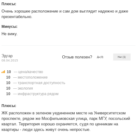
Плюсы:
Очень хорошее расположение и сам дом выглядит надежно и даже
презентабельно.
Минусы:
Не вижу.
Эдгар
Отзыв полезен?
Да
(0)
Нет
(1)
08.04.2015
10
— цена/качество
10
— местоположение
10
— транспортная доступность
10
— экология
10
— инфраструктура рядом
Плюсы:
ЖК расположен в зеленом уединенном месте на Университетском
проспекте, рядом же Мосфильмовская улица, парк МГУ, посольский
квартал. Территория хорошо охраняется, судя по ценникам на
квартиры - люди здесь живут очень непростые.