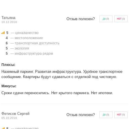
Татьяна
Отзыв полезен?
ДА
(
0
)
НЕТ
(
0
)
10.12.2016
5
— цена/качество
4
— местоположение
6
— транспортная доступность
5
— экология
5
— инфраструктура рядом
Плюсы:
Наземный паркинг. Развитая инфраструктура. Удобное транспортное
сообщение. Квартиры будут сдаваться с отделкой под чистовую.
Минусы:
Сроки сдачи переносились. Нет крытого паркинга. Нет ипотеки.
Фетисов Сергей
Отзыв полезен?
ДА
(
0
)
НЕТ
(
0
)
05.10.2016
8
— цена/качество