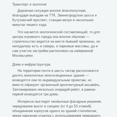
Транспорт и экология
Дорожная ситуация вполне благополучная,
благодаря выездам на ТТК, Звенигородское шоссе и
Кутузовский проспект, станции метро в нескольких
минутах пешего хода.
Что касается экологической составляющей, то для
центра огромного города она вполне обычная —
строительство ведется на месте бывшей промзоны, но
неподалеку есть и скверы, и парковые массивы, да и
сам участок застройки расположен на набережной
Москвы-реки.
Дома и инфраструктура
На территории почти в шесть гектар расположатся
десять монолитных многосекционных здания —
возводятся они по индивидуальным проектам, но
вместе образуют органичный архитектурный ансамбль.
Запланировано несколько очередей работ, в рамках
первой возводятся три дома.
Интересно выглядят необычные фасадные решения,
чередование высот в секциях (от 4 до 53 этажей),
объединение корпусов одного из зданий стилобатом,
яркая наружная отделка с использованием природного