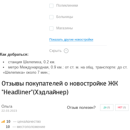
Поликлиники
Больницы
Магазины
Показать другие новостройки
Скрыть
Как добраться:
станция Шелепиха, 0.2 км.
метро Международная, 0.9 км.: от ст. м. на общ. транспорте: до ст.
«Шелепиха» около 7 мин.;
Отзывы покупателей о новостройке ЖК
"Headliner"(Хэдлайнер)
Ольга
Отзыв полезен?
ДА
(
0
)
НЕТ
(
0
)
22.03.2023
10
— цена/качество
10
— местоположение