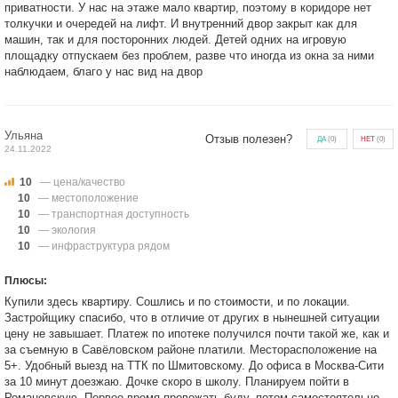
приватности. У нас на этаже мало квартир, поэтому в коридоре нет
толкучки и очередей на лифт. И внутренний двор закрыт как для
машин, так и для посторонних людей. Детей одних на игровую
площадку отпускаем без проблем, разве что иногда из окна за ними
наблюдаем, благо у нас вид на двор
Ульяна
Отзыв полезен?
ДА
(
0
)
НЕТ
(
0
)
24.11.2022
10
— цена/качество
10
— местоположение
10
— транспортная доступность
10
— экология
10
— инфраструктура рядом
Плюсы:
Купили здесь квартиру. Сошлись и по стоимости, и по локации.
Застройщику спасибо, что в отличие от других в нынешней ситуации
цену не завышает. Платеж по ипотеке получился почти такой же, как и
за съемную в Савёловском районе платили. Месторасположение на
5+. Удобный выезд на ТТК по Шмитовскому. До офиса в Москва-Сити
за 10 минут доезжаю. Дочке скоро в школу. Планируем пойти в
Романовскую. Первое время провожать буду, потом самостоятельно