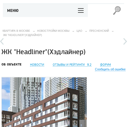
МЕНЮ
КВАРТИРА В МОСКВЕ
→
НОВОСТРОЙКИ МОСКВЫ
→
ЦАО
→
ПРЕСНЕНСКИЙ
→
ЖК "HEADLINER"(ХЭДЛАЙНЕР)
ЖК "Headliner"(Хэдлайнер)
ОБ ОБЪЕКТЕ
НОВОСТИ
ОТЗЫВЫ И РЕЙТИНГИ
9.2
ФОРУМ
Сообщить об ошибке