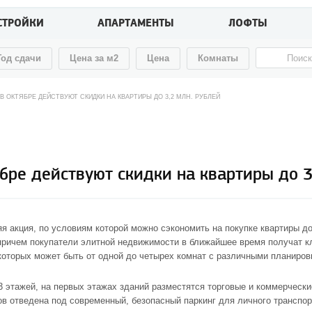
СТРОЙКИ
АПАРТАМЕНТЫ
ЛОФТЫ
Год сдачи
Цена за м2
Цена
Комнаты
В ОКТЯБРЕ ДЕЙСТВУЮТ СКИДКИ НА КВАРТИРЫ ДО 3,2 МЛН. РУБЛЕЙ
ябре действуют скидки на квартиры до 3
я акция, по условиям которой можно сэкономить на покупке квартиры до
причем покупатели элитной недвижимости в ближайшее время получат к
 которых может быть от одной до четырех комнат с различными планиров
53 этажей, на первых этажах зданий разместятся торговые и коммерчески
ов отведена под современный, безопасный паркинг для личного транспор