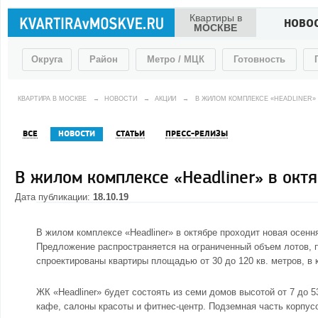
Квартиры в
НОВО
МОСКВЕ
Округа
Район
Метро / МЦК
Готовность
КВАРТИРА В МОСКВЕ
→
НОВОСТИ
→
АКЦИИ
→
В ЖИЛОМ КОМПЛЕКСЕ «HEADLINER» 
ВСЕ
НОВОСТИ
СТАТЬИ
ПРЕСС-РЕЛИЗЫ
В жилом комплексе «Headliner» в окт
Дата публикации:
18.10.19
В жилом комплексе «Headliner» в октябре проходит новая осення
Предложение распространяется на ограниченный объем лотов, 
спроектированы квартиры площадью от 30 до 120 кв. метров, в
ЖК «Headliner» будет состоять из семи домов высотой от 7 до 
кафе, салоны красоты и фитнес-центр. Подземная часть корпус