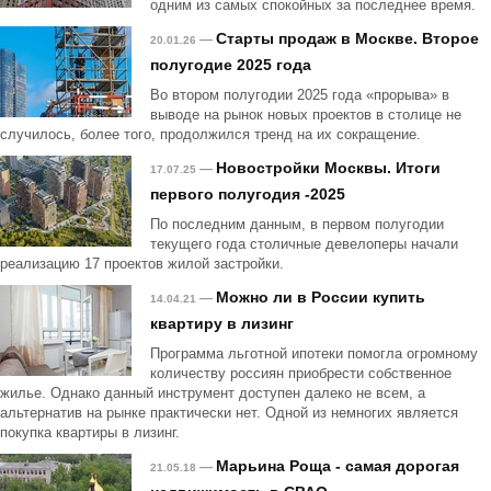
одним из самых спокойных за последнее время.
Старты продаж в Москве. Второе
—
20.01.26
полугодие 2025 года
Во втором полугодии 2025 года «прорыва» в
выводе на рынок новых проектов в столице не
случилось, более того, продолжился тренд на их сокращение.
Новостройки Москвы. Итоги
—
17.07.25
первого полугодия -2025
По последним данным, в первом полугодии
текущего года столичные девелоперы начали
реализацию 17 проектов жилой застройки.
Можно ли в России купить
—
14.04.21
квартиру в лизинг
Программа льготной ипотеки помогла огромному
количеству россиян приобрести собственное
жилье. Однако данный инструмент доступен далеко не всем, а
альтернатив на рынке практически нет. Одной из немногих является
покупка квартиры в лизинг.
Марьина Роща - самая дорогая
—
21.05.18