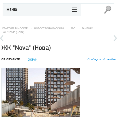
МЕНЮ
КВАРТИРА В МОСКВЕ
→
НОВОСТРОЙКИ МОСКВЫ
→
ЗАО
→
РАМЕНКИ
→
ЖК "NOVA" (НОВА)
ЖК "Nova" (Нова)
ОБ ОБЪЕКТЕ
ФОРУМ
Сообщить об ошибке