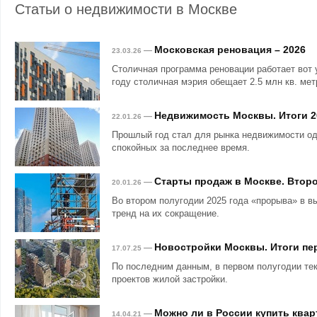
Статьи о недвижимости в Москве
Московская реновация – 2026
—
23.03.26
Столичная программа реновации работает вот 
году столичная мэрия обещает 2.5 млн кв. мет
Недвижимость Москвы. Итоги 2
—
22.01.26
Прошлый год стал для рынка недвижимости о
спокойных за последнее время.
Старты продаж в Москве. Второ
—
20.01.26
Во втором полугодии 2025 года «прорыва» в в
тренд на их сокращение.
Новостройки Москвы. Итоги пер
—
17.07.25
По последним данным, в первом полугодии те
проектов жилой застройки.
Можно ли в России купить квар
—
14.04.21