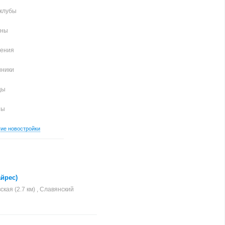
клубы
аны
чения
иники
цы
ны
гие новостройки
айрес)
ская (2.7 км) , Славянский