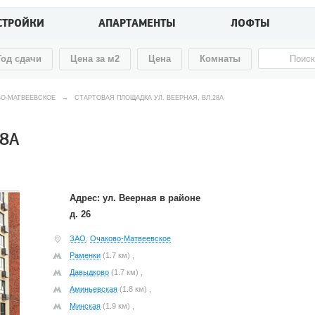
СТРОЙКИ
АПАРТАМЕНТЫ
ЛОФТЫ
Год сдачи
Цена за м2
Цена
Комнаты
ВО-МАТВЕЕВСКОЕ
→
СТАРТОВАЯ ПЛОЩАДКА УЛ. ВЕЕРНАЯ, ВЛ.28А
28А
Адрес: ул. Веерная в районе
д. 26
ЗАО
,
Очаково-Матвеевское
Раменки
(1.7 км) ,
Давыдково
(1.7 км) ,
Аминьевская
(1.8 км) ,
Минская
(1.9 км) ,