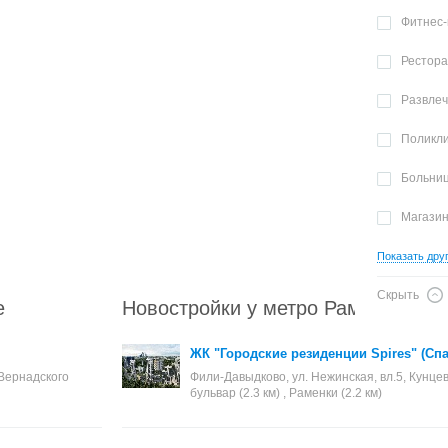
Фитнес-
Рестор
Развле
Поликл
Больни
Магази
Показать дру
Скрыть
е
Новостройки у метро Раменки
ЖК "Городские резиденции Spires" (Сп
 Вернадского
Фили-Давыдково, ул. Нежинская, вл.5, Кунцев
бульвар (2.3 км) , Раменки (2.2 км)