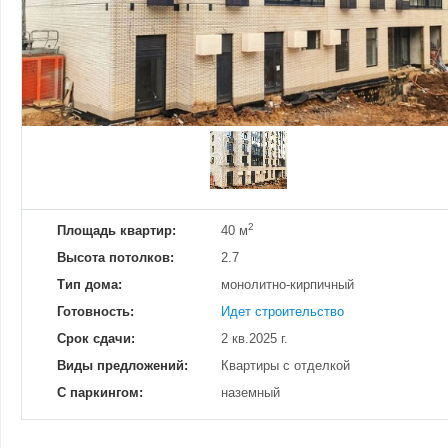
Добавить фотографию
Изменено:
23.12.2024
Просмотров
18
2
Площадь квартир:
40 м
Высота потолков:
2.7
Тип дома:
монолитно-кирпичный
Готовность:
Идет строительство
Срок сдачи:
2 кв.2025 г.
Виды предложений:
Квартиры с отделкой
С паркингом:
наземный