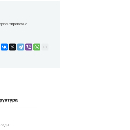
ориентировочно
руктура
 сады