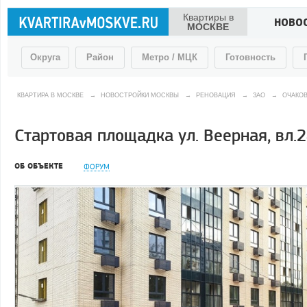
Квартиры в
НОВО
МОСКВЕ
Округа
Район
Метро / МЦК
Готовность
КВАРТИРА В МОСКВЕ
→
НОВОСТРОЙКИ МОСКВЫ
→
РЕНОВАЦИЯ
→
ЗАО
→
ОЧАКО
Стартовая площадка ул. Веерная, вл.
ОБ ОБЪЕКТЕ
ФОРУМ