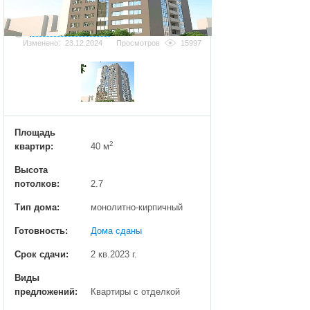
Добавить фотографию
Изменено:
23.12.2024
Просмотров
15997
Площадь
2
квартир:
40 м
Высота
потолков:
2.7
Тип дома:
монолитно-кирпичный
Готовность:
Дома сданы
Срок сдачи:
2 кв.2023 г.
Виды
предложений:
Квартиры с отделкой