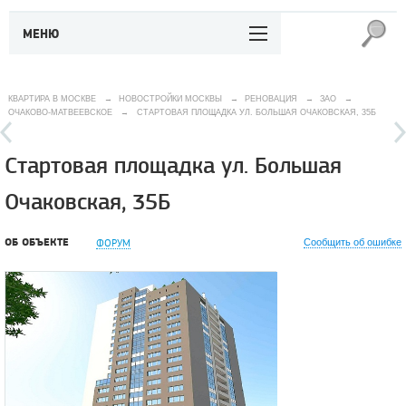
МЕНЮ
КВАРТИРА В МОСКВЕ
→
НОВОСТРОЙКИ МОСКВЫ
→
РЕНОВАЦИЯ
→
ЗАО
→
ОЧАКОВО-МАТВЕЕВСКОЕ
→
СТАРТОВАЯ ПЛОЩАДКА УЛ. БОЛЬШАЯ ОЧАКОВСКАЯ, 35Б
Стартовая площадка ул. Большая
Очаковская, 35Б
ОБ ОБЪЕКТЕ
ФОРУМ
Сообщить об ошибке