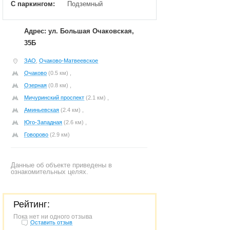
С паркингом:
Подземный
Адрес: ул. Большая Очаковская,
35Б
ЗАО
,
Очаково-Матвеевское
Очаково
(0.5 км) ,
Озерная
(0.8 км) ,
Мичуринский проспект
(2.1 км) ,
Аминьевская
(2.4 км) ,
Юго-Западная
(2.6 км) ,
Говорово
(2.9 км)
Данные об объекте приведены в
ознакомительных целях.
Рейтинг:
Пока нет ни одного отзыва
Оставить отзыв