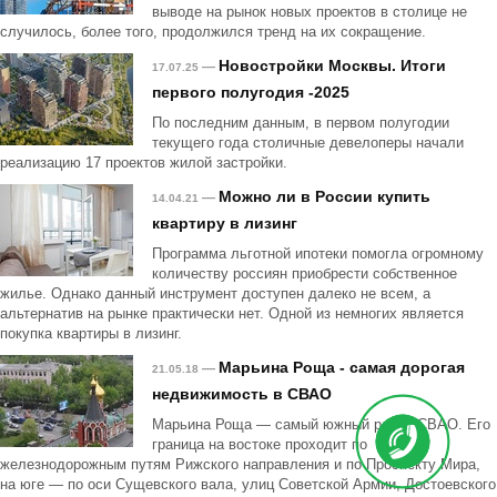
выводе на рынок новых проектов в столице не
случилось, более того, продолжился тренд на их сокращение.
Новостройки Москвы. Итоги
—
17.07.25
первого полугодия -2025
По последним данным, в первом полугодии
текущего года столичные девелоперы начали
реализацию 17 проектов жилой застройки.
Можно ли в России купить
—
14.04.21
квартиру в лизинг
Программа льготной ипотеки помогла огромному
количеству россиян приобрести собственное
жилье. Однако данный инструмент доступен далеко не всем, а
альтернатив на рынке практически нет. Одной из немногих является
покупка квартиры в лизинг.
Марьина Роща - самая дорогая
—
21.05.18
недвижимость в СВАО
Марьина Роща — самый южный район СВАО. Его
граница на востоке проходит по
железнодорожным путям Рижского направления и по Проспекту Мира,
на юге — по оси Сущевского вала, улиц Советской Армии, Достоевского