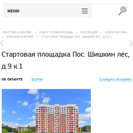
МЕНЮ
КВАРТИРА В МОСКВЕ
→
НОВОСТРОЙКИ МОСКВЫ
→
РЕНОВАЦИЯ
→
НОВАЯ МОСКВА
→
НОВОМОСКОВСКИЙ
→
СТАРТОВАЯ ПЛОЩАДКА ПОС. ШИШКИН ЛЕС, Д.9 К.1
Стартовая площадка Пос. Шишкин лес,
д.9 к.1
ОБ ОБЪЕКТЕ
ФОРУМ
Сообщить об ошибке