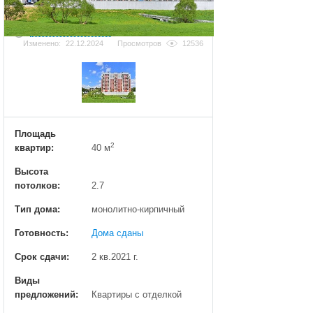
Добавить фотографию
Изменено:
22.12.2024
Просмотров
12536
Площадь
2
квартир:
40 м
Высота
потолков:
2.7
Тип дома:
монолитно-кирпичный
Готовность:
Дома сданы
Срок сдачи:
2 кв.2021 г.
Виды
предложений:
Квартиры с отделкой