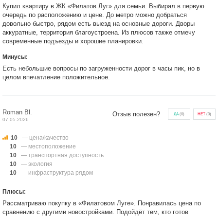
Купил квартиру в ЖК «Филатов Луг» для семьи. Выбирал в первую
очередь по расположению и цене. До метро можно добраться
довольно быстро, рядом есть выезд на основные дороги. Дворы
аккуратные, территория благоустроена. Из плюсов также отмечу
современные подъезды и хорошие планировки.
Минусы:
Есть небольшие вопросы по загруженности дорог в часы пик, но в
целом впечатление положительное.
Roman Bl.
Отзыв полезен?
ДА
(
0
)
НЕТ
(
0
)
07.05.2026
10
— цена/качество
10
— местоположение
10
— транспортная доступность
10
— экология
10
— инфраструктура рядом
Плюсы:
Рассматриваю покупку в «Филатовом Луге». Понравилась цена по
сравнению с другими новостройками. Подойдёт тем, кто готов