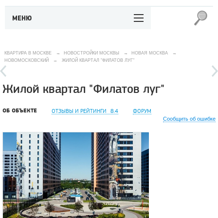
МЕНЮ
КВАРТИРА В МОСКВЕ
→
НОВОСТРОЙКИ МОСКВЫ
→
НОВАЯ МОСКВА
→
НОВОМОСКОВСКИЙ
→
ЖИЛОЙ КВАРТАЛ "ФИЛАТОВ ЛУГ"
Жилой квартал "Филатов луг"
ОБ ОБЪЕКТЕ
ОТЗЫВЫ И РЕЙТИНГИ
8.4
ФОРУМ
Сообщить об ошибке