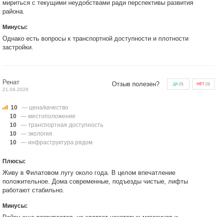
мириться с текущими неудобствами ради перспективы развития
района.
Минусы:
Однако есть вопросы к транспортной доступности и плотности
застройки.
Ренат
Отзыв полезен?
ДА
(
0
)
НЕТ
(
0
)
21.04.2026
10
— цена/качество
10
— местоположение
10
— транспортная доступность
10
— экология
10
— инфраструктура рядом
Плюсы:
Живу в Филатовом лугу около года. В целом впечатление
положительное. Дома современные, подъезды чистые, лифты
работают стабильно.
Минусы: