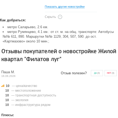
Показать другие новостройки
Скрыть
Как добраться:
метро Саларьево, 2.6 км.
метро Румянцево, 4.1 км.: от ст. м. на общ. транспорте: Автобусы
№№ 611, 890. Маршрутки №№ 1129, 304, 507, 590. до ост.
«Картмазово» около 10 мин.;
Отзывы покупателей о новостройке Жилой
квартал "Филатов луг"
Паша М.
Отзыв полезен?
ДА
(
0
)
НЕТ
(
0
)
16.06.2026
10
— цена/качество
10
— местоположение
10
— транспортная доступность
10
— экология
10
— инфраструктура рядом
Плюсы: