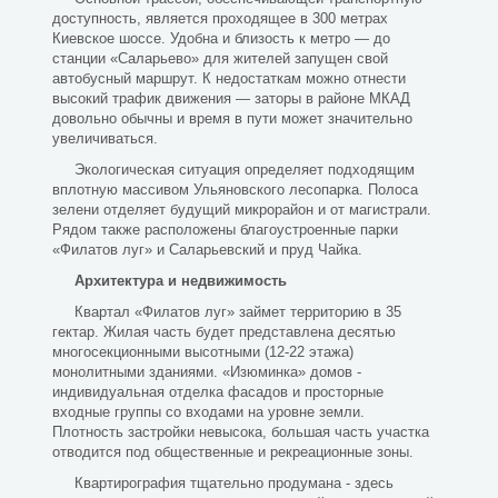
доступность, является проходящее в 300 метрах
Киевское шоссе. Удобна и близость к метро — до
станции «Саларьево» для жителей запущен свой
автобусный маршрут. К недостаткам можно отнести
высокий трафик движения — заторы в районе МКАД
довольно обычны и время в пути может значительно
увеличиваться.
Экологическая ситуация определяет подходящим
вплотную массивом Ульяновского лесопарка. Полоса
зелени отделяет будущий микрорайон и от магистрали.
Рядом также расположены благоустроенные парки
«Филатов луг» и Саларьевский и пруд Чайка.
Архитектура и недвижимость
Квартал «Филатов луг» займет территорию в 35
гектар. Жилая часть будет представлена десятью
многосекционными высотными (12-22 этажа)
монолитными зданиями. «Изюминка» домов -
индивидуальная отделка фасадов и просторные
входные группы со входами на уровне земли.
Плотность застройки невысока, большая часть участка
отводится под общественные и рекреационные зоны.
Квартирография тщательно продумана - здесь