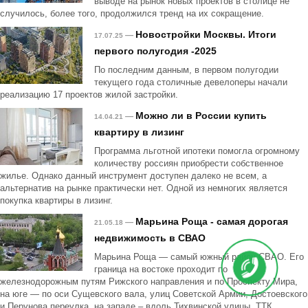
выводе на рынок новых проектов в столице не
случилось, более того, продолжился тренд на их сокращение.
Новостройки Москвы. Итоги
—
17.07.25
первого полугодия -2025
По последним данным, в первом полугодии
текущего года столичные девелоперы начали
реализацию 17 проектов жилой застройки.
Можно ли в России купить
—
14.04.21
квартиру в лизинг
Программа льготной ипотеки помогла огромному
количеству россиян приобрести собственное
жилье. Однако данный инструмент доступен далеко не всем, а
альтернатив на рынке практически нет. Одной из немногих является
покупка квартиры в лизинг.
Марьина Роща - самая дорогая
—
21.05.18
недвижимость в СВАО
Марьина Роща — самый южный район СВАО. Его
граница на востоке проходит по
железнодорожным путям Рижского направления и по Проспекту Мира,
на юге — по оси Сущевского вала, улиц Советской Армии, Достоевского
и Перунова переулка, на западе – вдоль Тихвинской улицы, ТТК,