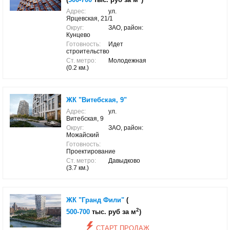
Адрес:
ул.
Ярцевская, 21/1
Округ:
ЗАО, район:
Кунцево
Готовность:
Идет
строительство
Ст. метро:
Молодежная
(0.2 км.)
ЖК "Витебская, 9"
Адрес:
ул.
Витебская, 9
Округ:
ЗАО, район:
Можайский
Готовность:
Проектирование
Ст. метро:
Давыдково
(3.7 км.)
ЖК "Гранд Фили"
(
2
500-700
тыс. руб за м
)
СТАРТ ПРОДАЖ