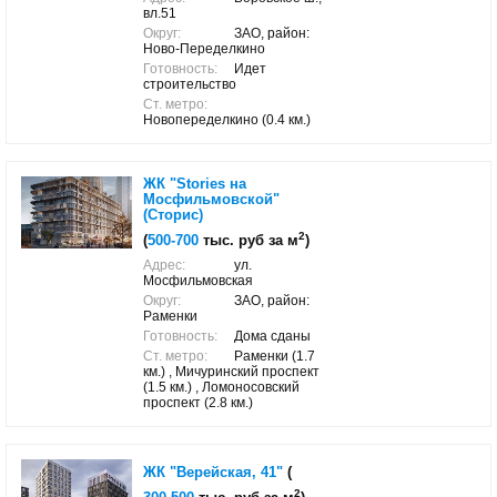
вл.51
Округ:
ЗАО, район:
Ново-Переделкино
Готовность:
Идет
строительство
Ст. метро:
Новопеределкино (0.4 км.)
ЖК "Stories на
Мосфильмовской"
(Сторис)
2
(
500-700
тыс. руб за м
)
Адрес:
ул.
Мосфильмовская
Округ:
ЗАО, район:
Раменки
Готовность:
Дома сданы
Ст. метро:
Раменки (1.7
км.) , Мичуринский проспект
(1.5 км.) , Ломоносовский
проспект (2.8 км.)
ЖК "Верейская, 41"
(
2