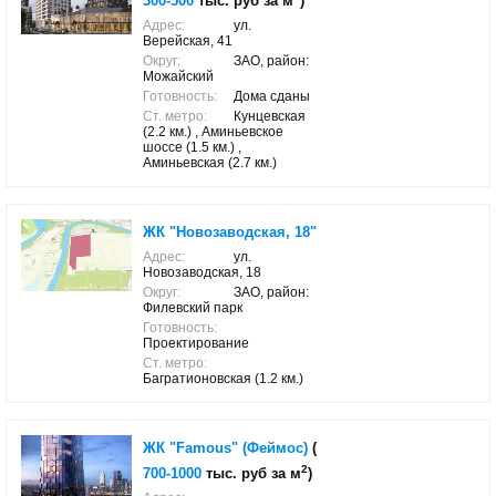
300-500
тыс. руб за м
)
Адрес:
ул.
Верейская, 41
Округ:
ЗАО, район:
Можайский
Готовность:
Дома сданы
Ст. метро:
Кунцевская
(2.2 км.) , Аминьевское
шоссе (1.5 км.) ,
Аминьевская (2.7 км.)
ЖК "Новозаводская, 18"
Адрес:
ул.
Новозаводская, 18
Округ:
ЗАО, район:
Филевский парк
Готовность:
Проектирование
Ст. метро:
Багратионовская (1.2 км.)
ЖК "Famous" (Феймос)
(
2
700-1000
тыс. руб за м
)