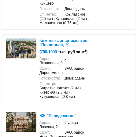
Кунцево
Готовность:
Дома сданы
Ст. метро:
Крылатское
(2.5 км.) , Кунцевская (2 км.) ,
Молодежная (0.75 км.)
Комплекс апартаментов
"Поклонная, 9"
2
(
700-1000
тыс. руб за м
)
Адрес:
ул.
Поклонная, 9
Округ:
ЗАО, район:
Дорогомилово
Готовность:
Дома сданы
Ст. метро:
Багратионовская (2 км.) ,
Киевская (2.8 км.) ,
Кутузовская (0.8 км.)
ЖК "Переделкино"
Адрес:
6 улица
Лазенки, 2
Округ:
ЗАО, район:
Ново-Переделкино