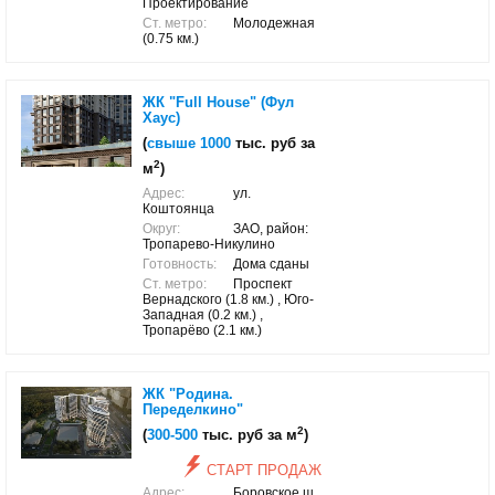
Проектирование
Ст. метро:
Молодежная
(0.75 км.)
ЖК "Full House" (Фул
Хаус)
(
свыше 1000
тыс. руб за
2
м
)
Адрес:
ул.
Коштоянца
Округ:
ЗАО, район:
Тропарево-Никулино
Готовность:
Дома сданы
Ст. метро:
Проспект
Вернадского (1.8 км.) , Юго-
Западная (0.2 км.) ,
Тропарёво (2.1 км.)
ЖК "Родина.
Переделкино"
2
(
300-500
тыс. руб за м
)
СТАРТ ПРОДАЖ
Адрес:
Боровское ш.,