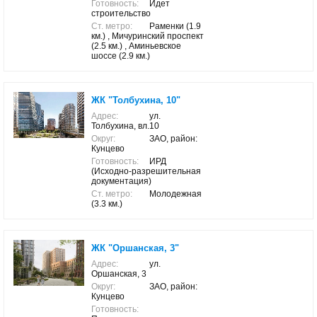
Готовность:
Идет
строительство
Ст. метро:
Раменки (1.9
км.) , Мичуринский проспект
(2.5 км.) , Аминьевское
шоссе (2.9 км.)
ЖК "Толбухина, 10"
Адрес:
ул.
Толбухина, вл.10
Округ:
ЗАО, район:
Кунцево
Готовность:
ИРД
(Исходно-разрешительная
документация)
Ст. метро:
Молодежная
(3.3 км.)
ЖК "Оршанская, 3"
Адрес:
ул.
Оршанская, 3
Округ:
ЗАО, район:
Кунцево
Готовность: