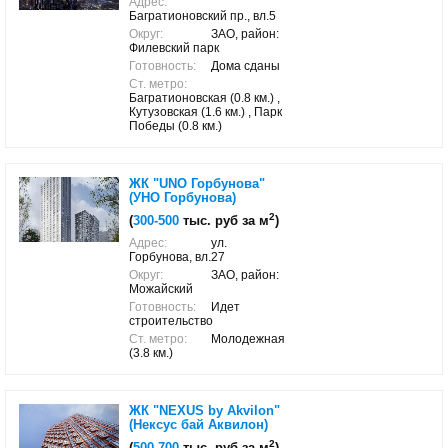
Адрес:
Багратионовский пр., вл.5
Округ:
ЗАО, район:
Филевский парк
Готовность:
Дома сданы
Ст. метро:
Багратионовская (0.8 км.) ,
Кутузовская (1.6 км.) , Парк
Победы (0.8 км.)
ЖК "UNO Горбунова"
(УНО Горбунова)
2
(
300-500
тыс. руб за м
)
Адрес:
ул.
Горбунова, вл.27
Округ:
ЗАО, район:
Можайский
Готовность:
Идет
строительство
Ст. метро:
Молодежная
(3.8 км.)
ЖК "NEXUS by Akvilon"
(Нексус бай Аквилон)
2
(
500-700
тыс. руб за м
)