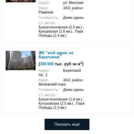
Адрес:
ул. Минская
Округ:
ЗАО, район:
Раменки
Готовность:
Дома сданы
Ст. метро:
Багратионовская (2.5 км.) ,
Кунцевская (2.6 км.) , Парк
Победы (2.4 км.)
ЖК "мой адрес на
Береговом"
2
(
300-500
тыс. руб за м
)
Адрес:
Береговой
пр., 1
Округ:
ЗАО, район:
Филевский парк
Готовность:
Дома сданы
Ст. метро:
Багратионовская (1.8 км.) ,
Кутузовская (2.5 км.) , Парк
Победы (2.3 км.)
Показать ещё