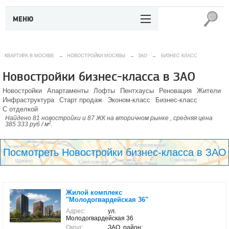
МЕНЮ
КВАРТИРА В МОСКВЕ
→
НОВОСТРОЙКИ МОСКВЫ
→
ЗАО
→
БИЗНЕС КЛАСС
Новостройки бизнес-класса в ЗАО
Новостройки
Апартаменты
Лофты
Пентхаусы
Реновация
Жители
Инфраструктура
Старт продаж
Эконом-класс
Бизнес-класс
С отделкой
Найдено 81 новостройки и 87 ЖК на вторичном рынке , средняя цена
2
385 333 руб / м
.
Посмотреть Новостройки бизнес-класса в ЗАО
Жилой комплекс
"Молодогвардейская 36"
Адрес:
ул.
Молодогвардейская 36
Округ:
ЗАО, район: