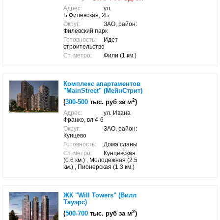
Адрес:
ул.
Б.Филевская, 2Б
Округ:
ЗАО, район:
Филевский парк
Готовность:
Идет
строительство
Ст. метро:
Фили (1 км.)
Комплекс апартаментов
"MainStreet" (МейнСтрит)
2
(
300-500
тыс. руб за м
)
Адрес:
ул. Ивана
Франко, вл 4-6
Округ:
ЗАО, район:
Кунцево
Готовность:
Дома сданы
Ст. метро:
Кунцевская
(0.6 км.) , Молодежная (2.5
км.) , Пионерская (1.3 км.)
ЖК "Will Towers" (Вилл
Тауэрс)
2
(
500-700
тыс. руб за м
)