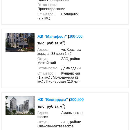
Готовность:
Проектирование
Ст. метро:
Солнцево
(2.7 км.)
ЖК "Манифест"
(
300-500
2
тыс. руб за м
)
Адрес:
ул. Красных
зорь, вл.33 корп 1 и2
Округ:
ЗАО, район:
Можайский
Готовность:
Дома сданы
Ст. метро:
Кунцевская
(1.7 км.) , Молодежная (2
км.) , Пионерская (2.6 км.)
ЖК "Вестердам"
(
300-500
2
тыс. руб за м
)
Адрес:
Аминьевское
шоссе
Округ:
ЗАО, район:
Очаково-Матвеевское