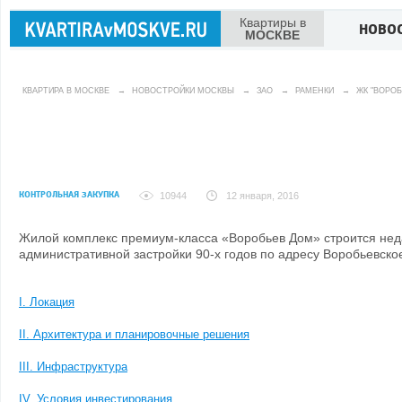
Квартиры в
НОВО
МОСКВЕ
КВАРТИРА В МОСКВЕ
→
НОВОСТРОЙКИ МОСКВЫ
→
ЗАО
→
РАМЕНКИ
→
ЖК "ВОРОБ
КОНТРОЛЬНАЯ ЗАКУПКА
10944
12 января, 2016
Жилой комплекс премиум-класса «Воробьев Дом» строится нед
административной застройки 90-х годов по адресу Воробьевское
I. Локация
II. Архитектура и планировочные решения
III. Инфраструктура
IV. Условия инвестирования