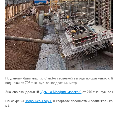
По данным базы квартир Cian.Ru серьезной выгоды по сравнению с 
под ключ от 706 тыс. руб. за квадратный метр.
Знаково-скандальный
"Дом на Мосфильмовской"
от 270 тыс. руб. за 
Небоскребы
"Воробьевы горы"
в квартале посольств и политиков - кв
м2.