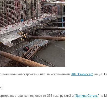
ближайшими новостройками нет, за исключением
ЖК "Режиссер"
на ул. П
м2.
артира на вторичке под ключ от 375 тыс. руб./м2 и
"Долина Сетунь"
на Ми