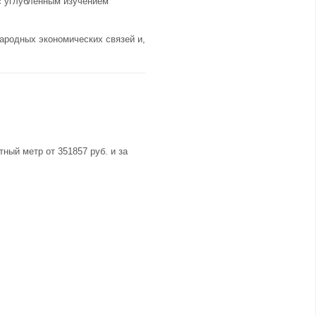
с углубленным изучением
ародных экономических связей и,
ный метр от 351857 руб. и за