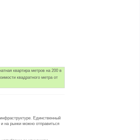
атная квартира метров на 200 в
тоимости квадратного метра от
 инфраструктуре. Единственный
 и на рынки можно отправиться