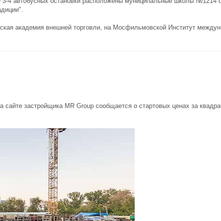
се 3-4 автобусных остановки расположены муниципальные школы №1214 
адиции".
йская академия внешней торговли, на Мосфильмовской Институт междун
а сайте застройщика MR Group сообщается о стартовых ценах за квадрат