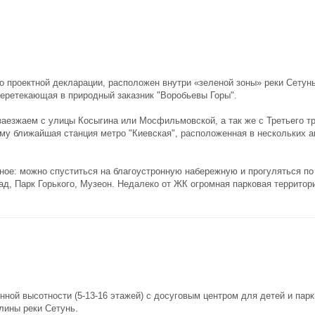
 проектной декларации, расположен внутри «зеленой зоны» реки Сетунь
перетекающая в природный заказник "Воробьевы Горы".
аезжаем с улицы Косыгина или Мосфильмовской, а так же с Третьего тр
му ближайшая станция метро "Киевская", расположенная в нескольких а
ное: можно спуститься на благоустронную набережную и прогуляться по
ад, Парк Горького, Музеон. Недалеко от ЖК огромная парковая террито
ной высотности (5-13-16 этажей) с досуговым центром для детей и парк
лины реки Сетунь.