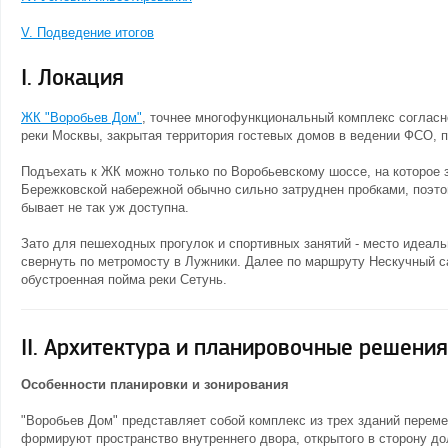
V. Подведение итогов
I. Локация
ЖК "Воробьев Дом"
, точнее многофункциональный комплекс согласно
реки Москвы, закрытая территория гостевых домов в ведении ФСО, 
Подъехать к ЖК можно только по Воробьевскому шоссе, на которое з
Бережковской набережной обычно сильно затруднен пробками, поэто
бывает не так уж доступна.
Зато для пешеходных прогулок и спортивных занятий - место идеаль
свернуть по метромосту в Лужники. Далее по маршруту Нескучный с
обустроенная пойма реки Сетунь.
II. Архитектура и планировочные решения
Особенности планировки и зонирования
"Воробьев Дом" представляет собой комплекс из трех зданий перемен
формируют пространство внутреннего двора, открытого в сторону до