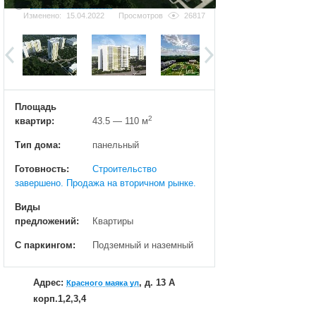
Добавить фотографию
Изменено:
15.04.2022
Просмотров
26817
Площадь
2
квартир:
43.5 — 110 м
Тип дома:
панельный
Готовность:
Строительство
завершено. Продажа на вторичном рынке.
Виды
предложений:
Квартиры
С паркингом:
Подземный и наземный
Адрес:
, д. 13 А
Красного маяка ул
корп.1,2,3,4