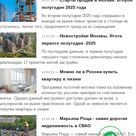
Старты продаж в Москве. Второе
—
20.01.26
полугодие 2025 года
Во втором полугодии 2025 года «прорыва» в
выводе на рынок новых проектов в столице не
случилось, более того, продолжился тренд на их сокращение.
Новостройки Москвы. Итоги
—
17.07.25
первого полугодия -2025
По последним данным, в первом полугодии
текущего года столичные девелоперы начали
реализацию 17 проектов жилой застройки.
Можно ли в России купить
—
14.04.21
квартиру в лизинг
Программа льготной ипотеки помогла огромному
количеству россиян приобрести собственное
жилье. Однако данный инструмент доступен далеко не всем, а
альтернатив на рынке практически нет. Одной из немногих является
покупка квартиры в лизинг.
Марьина Роща - самая дорогая
—
21.05.18
недвижимость в СВАО
Марьина Роща — самый южный район СВАО. Его