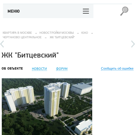
МЕНЮ
КВАРТИРА В МОСКВЕ
→
НОВОСТРОЙКИ МОСКВЫ
→
ЮАО
→
ЧЕРТАНОВО ЦЕНТРАЛЬНОЕ
→
ЖК "БИТЦЕВСКИЙ"
ЖК "Битцевский"
ОБ ОБЪЕКТЕ
НОВОСТИ
ФОРУМ
Сообщить об ошибке