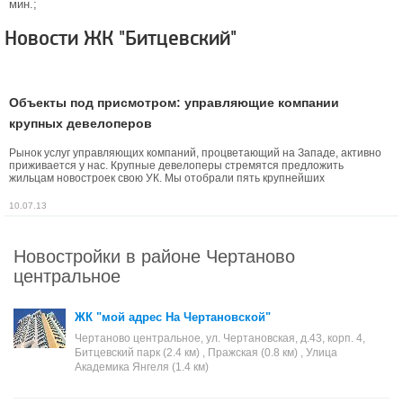
мин.;
Новости ЖК "Битцевский"
Объекты под присмотром: управляющие компании
крупных девелоперов
Рынок услуг управляющих компаний, процветающий на Западе, активно
приживается у нас. Крупные девелоперы стремятся предложить
жильцам новостроек свою УК. Мы отобрали пять крупнейших
застройщиков, чьи клиенты могут рассчитывать на полноценный сервис
сразу по заселению в новостройку.
10.07.13
Новостройки в районе Чертаново
центральное
ЖК "мой адрес На Чертановской"
Чертаново центральное, ул. Чертановская, д.43, корп. 4,
Битцевский парк (2.4 км) , Пражская (0.8 км) , Улица
Академика Янгеля (1.4 км)